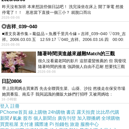
=>點此取得優惠<=
昨天沒有加班 本來想說些個日誌吧！ 洗完澡坐在床上 開了筆電 然後
停電了！！ 崽崽當下直接一個三小？ 就脫口而出
2026-08-06
◎吉祥_039~040
■潘文良著作集＞勵益品＞魚雁千里共今緣＞吉祥_039~040 ▽039_吉
祥。2006.03.03.五 12:59:17 ▽040_吉祥。2006.03.16.四 00:00:
2026-08-06
隨著時間演進越來越難Match的三觀
很久沒看葳老闆的影片 這部還蠻推薦的 但 我發現
隨著時間的推進 強調個人自由不忍耐 想要找三觀
2026-08-06
接近的不要說對象 連朋友都超
日記0806
早上陪周媽去買東西 先去全聯買生菜、山葵、沙拉 然後走在保安市場
她買番茄、南瓜子 我與認識的攤販大姊們打招呼 又被周媽唸：
16 小時前
登入
註冊
PChome首頁
線上購物
24h購物
書店
露天拍賣
比比昂代購
新聞
/
氣象
股市
個人新聞台
廣告刊登
加入聯播網
全球購物
買賣租屋
支付連
國際連
Pi 拍錢包
旅遊
服務中心