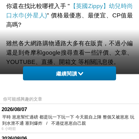
你還在找比較哪裡入手 "
【英國Zippy】幼兒時尚
口水巾(外星人)
" 價格最優惠、最便宜、CP值最
高嗎?
雖然各大網路購物通路大多有在販賣，不過小編
還是到奇摩和google搜尋查看一些評價、文章、
YOUTUBE、直播、開箱文 等相關訊息後。
繼續閱讀
幫您整理出來在
momo購物網
最划算啦。
有需要的網友們可以點擊下面按鈕即可獲得最新
你可能感興趣的文章
的優惠折扣喔！
2026/08/07
平時 崽崽幫忙過磅 都是玩一下玩一下 今天親自上陣 整個又被崽崽 玩
到水泄不通 塞到爆炸 / 不過從崽崽自己親
6 小時前
2026/08/06