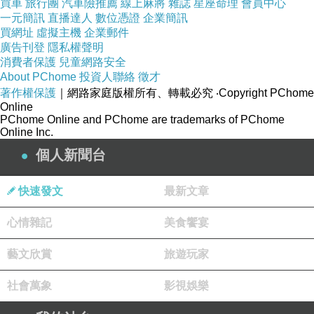
買車
旅行團
汽車險推薦
線上麻將
雜誌
星座命理
會員中心
一元簡訊
直播達人
數位憑證
企業簡訊
買網址
虛擬主機
企業郵件
廣告刊登
隱私權聲明
消費者保護
兒童網路安全
About PChome
投資人聯絡
徵才
著作權保護
｜網路家庭版權所有、轉載必究
‧Copyright PChome
Online
PChome Online and PChome are trademarks of PChome
Online Inc.
雙扣式設計，可適當調整脖圍大小
個人新聞台
雙層布面，表層柔軟棉布內層吸水布
快速發文
最新文章
心情雜記
美食饗宴
獨特凹式車邊，可增加脖緣服貼性並減少空隙
藝文欣賞
旅遊玩家
活潑時尚的造型圖案，讓您的寶寶永遠都是眾人羨慕的焦點
社會萬象
影視娛樂