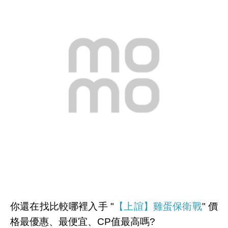
你還在找比較哪裡入手 "
【上誼】雞蛋保衛戰
" 價
格最優惠、最便宜、CP值最高嗎?