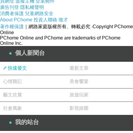
買網址
虛擬主機
企業郵件
3.暢銷全球的益智遊戲，訓練圖像觀察與空間概
廣告刊登
隱私權聲明
念。
消費者保護
兒童網路安全
About PChome
投資人聯絡
徵才
著作權保護
｜網路家庭版權所有、轉載必究
‧Copyright PChome
4.包裝輕巧攜帶方便，走到哪裡、玩到哪裡，大
Online
PChome Online and PChome are trademarks of PChome
人、小孩都愛玩。
Online Inc.
個人新聞台
快速發文
最新文章
※設計理念
心情雜記
美食饗宴
「雞蛋保衛戰」以生活化的母雞與雞蛋設計挑戰
藝文欣賞
旅遊玩家
情境，進行好玩又有趣的保衛遊戲。配合遊戲關
社會萬象
影視娛樂
卡，上下左右滑動透明板，讓母雞遮蔽雞蛋。48
種由淺而深的遊戲關卡，可以自己選擇挑戰的難
我的站台
度，遊戲同時，可以增進邏輯思考與視覺空間概