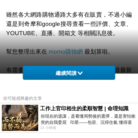
雖然各大網路購物通路大多有在販賣，不過小編
還是到奇摩和google搜尋查看一些評價、文章、
YOUTUBE、直播、開箱文 等相關訊息後。
幫您整理出來在
momo購物網
最划算啦。
有需要的網友們可以點擊下面按鈕即可獲得最新
繼續閱讀
的優惠折扣喔！
你可能感興趣的文章
工作上官印相生的柔順智慧 | 命理知識
=>點此取得優惠<=
你現在的退讓，是看懂局勢後的選擇，還是害怕衝
突的自我委屈 印星——包容、沉得住氣 懂得退
16 小時前
一步觀察，不會