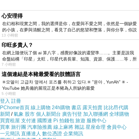
心安理得
在幻相和現實之間，我的選擇是你，在愛與不愛之間，依然是一個缺愛
的小孩，在夢與清醒之間，看見了自己的慾望和墮落，與你分享，你説
滑動透明板，幫助母雞保護自己的寶貝蛋！透過
13 小時前
生活化的情境，在遊戲中玩出邏輯推理力，訓練
印旺多貴人？
圖像觀察與空間概念。
在網上隨便玩了個 ai 算八字，感覺好像說的還蠻準……。主要是說我
命盤結構「印星」太旺，印星代表長輩、知識、資源、保護……等，所
7 小時前
※產品特色
這個連結是本豬最愛看的肢體語言
✳️모델이 고급차 옆에서 포즈를 취하고 있다.✳️ "윤아 , YunAh" ✳️ -
1.透過生活化的母雞孵蛋情境，在遊戲中玩出邏
YouTube 她具備的展現正是本豬為人所缺的最愛
5 小時前
輯推理力。
登入
註冊
PChome首頁
線上購物
24h購物
書店
露天拍賣
比比昂代購
新聞
/
氣象
股市
個人新聞台
廣告刊登
加入聯播網
全球購物
2.48題四種挑戰等級的遊戲關卡，循序漸進挑戰
買賣租屋
支付連
國際連
Pi 拍錢包
旅遊
服務中心
與嘗試，激發腦力極限。
買車
旅行團
汽車險推薦
線上麻將
雜誌
星座命理
會員中心
一元簡訊
直播達人
數位憑證
企業簡訊