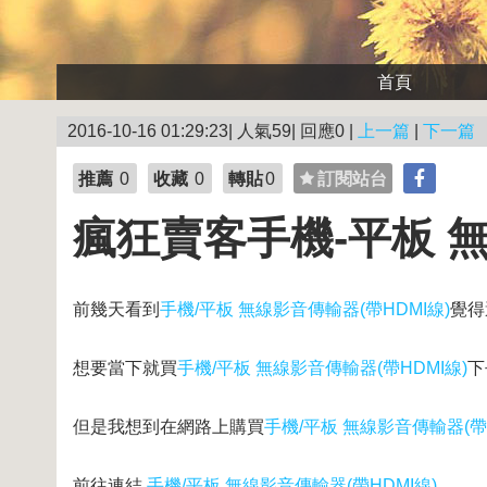
首頁
2016-10-16 01:29:23| 人氣59| 回應0 |
上一篇
|
下一篇
推薦
0
收藏
0
轉貼
0
訂閱站台
瘋狂賣客手機-平板 無
前幾天看到
手機/平板 無線影音傳輸器(帶HDMI線)
覺得
想要當下就買
手機/平板 無線影音傳輸器(帶HDMI線)
下
但是我想到在網路上購買
手機/平板 無線影音傳輸器(帶H
前往連結
手機/平板 無線影音傳輸器(帶HDMI線)