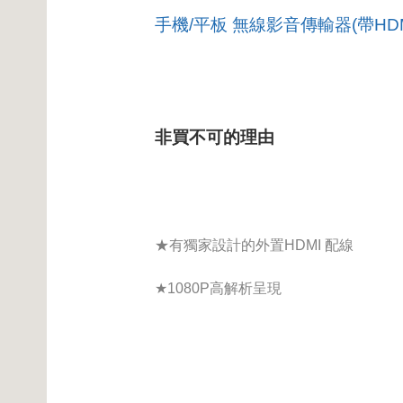
手機/平板 無線影音傳輸器(帶HDM
非買不可的理由
★有獨家設計的外置HDMI 配線
★1080P高解析呈現