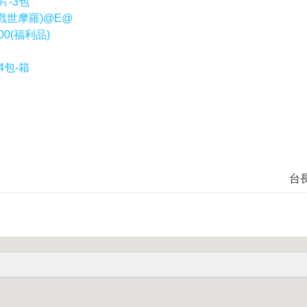
片-3包
戮世摩羅)@E@
0(福利品)
4包-箱
台