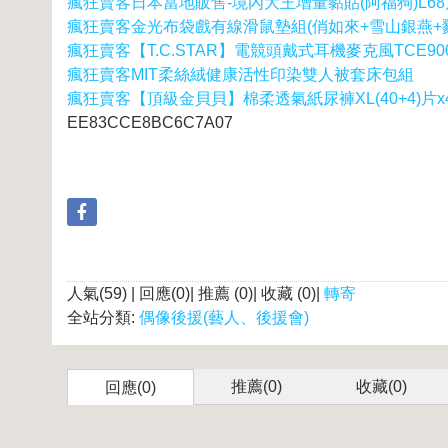
瘋狂賣客日本當地販售-境內大王增量黏貼(阿福狗)L68
瘋狂賣客金光布袋戲有線滑鼠墊組(俏如來+雪山銀燕+
瘋狂賣客【T.C.STAR】電競頭戴式耳機麥克風TCE900
瘋狂賣客MIT柔絲絨健康活性印染雙人被套床包組
瘋狂賣客【頂級金貝貝】棉柔透氣紙尿褲XL(40+4)片x
EE83CCE8BC6C7A07
人氣(59) | 回應(0)| 推薦 (
0
)| 收藏 (
0
)|
轉寄
全站分類:
偶像後援(藝人、後援會)
推薦(
0
)
收藏(
0
)
回應(0)