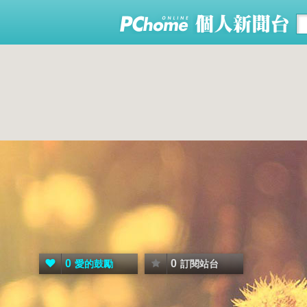
0
0
愛的鼓勵
訂閱站台