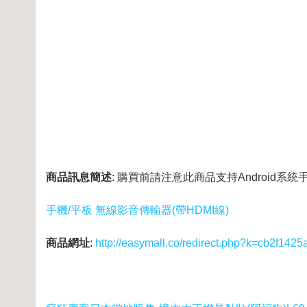
商品訊息簡述
: 購買前請注意此商品支持Android系
手機/平板 無線影音傳輸器(帶HDMI線)
商品網址
:
http://easymall.co/redirect.php?k=cb2f