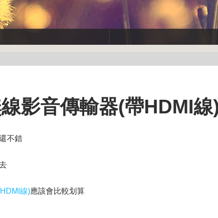
線影音傳輸器(帶HDMI線
還不錯
去
DMI線)
應該會比較划算