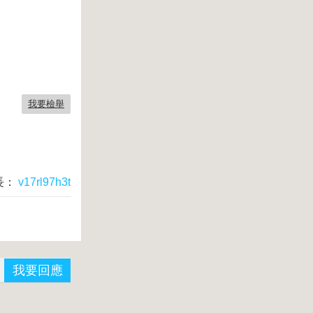
我要檢舉
長：
v17rl97h3t
我要回應