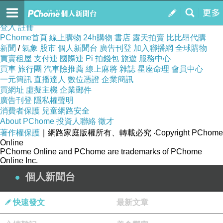
h75lr33x7j
訂閱
我的
登入
註冊
PChome首頁
線上購物
24h購物
書店
露天拍賣
比比昂代購
新聞
/
氣象
股市
個人新聞台
廣告刊登
加入聯播網
全球購物
買賣租屋
支付連
國際連
Pi 拍錢包
旅遊
服務中心
買車
旅行團
汽車險推薦
線上麻將
雜誌
星座命理
會員中心
一元簡訊
直播達人
數位憑證
企業簡訊
買網址
虛擬主機
企業郵件
廣告刊登
隱私權聲明
消費者保護
兒童網路安全
About PChome
投資人聯絡
徵才
著作權保護
｜網路家庭版權所有、轉載必究
‧Copyright PChome
Online
PChome Online and PChome are trademarks of PChome
Online Inc.
個人新聞台
快速發文
最新文章