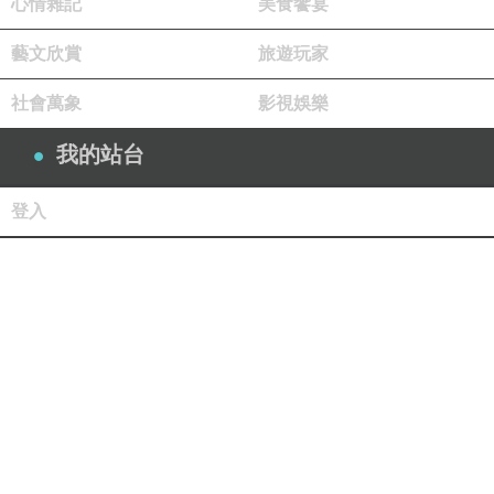
心情雜記
美食饗宴
藝文欣賞
旅遊玩家
社會萬象
影視娛樂
我的站台
登入