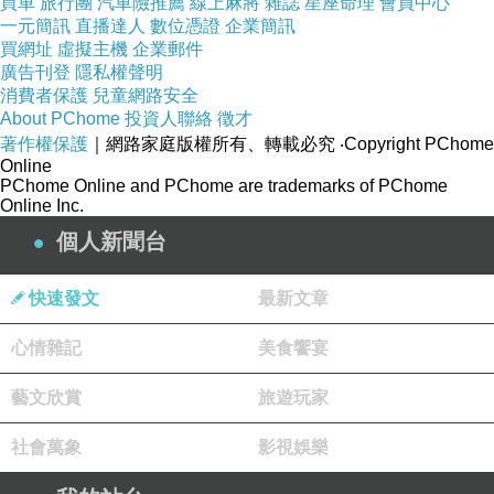
買車
旅行團
汽車險推薦
線上麻將
雜誌
星座命理
會員中心
一元簡訊
直播達人
數位憑證
企業簡訊
買網址
虛擬主機
企業郵件
廣告刊登
隱私權聲明
使用最少量的糖，呈現天然食材本身的美味。
消費者保護
兒童網路安全
About PChome
投資人聯絡
徵才
著作權保護
｜網路家庭版權所有、轉載必究
‧Copyright PChome
70道健康無負擔、吃了心情愉悅的自然風味甜
Online
PChome Online and PChome are trademarks of PChome
點，
Online Inc.
個人新聞台
從蛋糕到餅乾，從塔派、果醬到馬卡龍，從法式
烘餅到午茶點心，
快速發文
最新文章
心情雜記
美食饗宴
簡單易學，人人在家就能輕鬆做！
藝文欣賞
旅遊玩家
◆作者從事烘焙工作並開班授課多年，經驗豐
社會萬象
影視娛樂
富，精心研發出以最少量的砂糖，並使用生活周
遭常見的天然食材，就能製作出好吃又健康的各