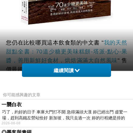
您仍在比較哪買這本飲食類的中文書 "
我的天然
甜點全書：70道少糖更美味糕餅-塔派-點心-果
醬，善用新鮮好食材，烘焙滿滿大自然風味
" 售
價最超值嗎?
繼續閱讀
雖然各大網路書局均有販售，不過小編還是到谷
你可能感興趣的文章
哥大神和奇摩搜尋了解一些YOUTUBE、開箱
一襲白衣
文、評價、直播、文章 等相關資訊後。
巧了，約好的日子 車庫大門打不開 急得滿頭大漢 妳已經出門 虛驚一
場，趕到高鐵左營站恰好 新加坡，我只去過一次 妳的行程總是排的
幫您整理出來在 "
這裡
" 最優惠啦。
2026-08-08
◎墨客與青硯