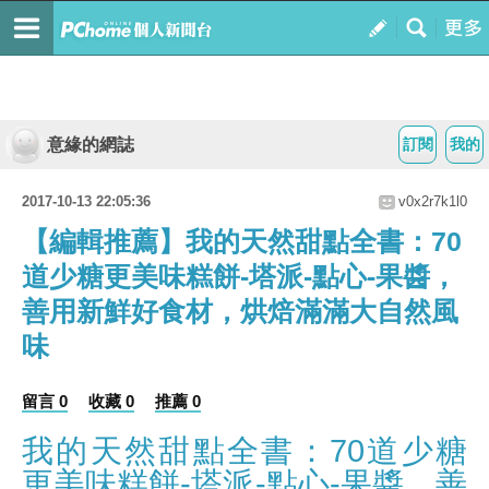
意緣的網誌
訂閱
我的
2017-10-13 22:05:36
v0x2r7k1l0
【編輯推薦】我的天然甜點全書：70
道少糖更美味糕餅-塔派-點心-果醬，
善用新鮮好食材，烘焙滿滿大自然風
味
留言 0
收藏 0
推薦 0
我的天然甜點全書：70道少糖
更美味糕餅-塔派-點心-果醬，善