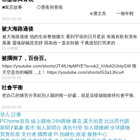
■寓言故事 ◎墨客與青硯
有需要的粉粉可以點擊連結或按鈕就能獲取最新
⊕潘文良 一個年輕
的優惠折扣訊息啦~
2026-08-08
的墨客，在京城的古玩肆裡
被大海路過後
被大海路過後 他的生命整個擴大 看到宇宙的日月星辰 有風有歌有浪有
風暴 靈魂卻極其安靜 因為他一直在聆聽 千萬道拍打而來的
19 小時前
=>點此取得優惠<=
被擱倒了，百份百。
https://youtube.com/shorts/JT4fLHpMfYE?is=uk2_hVbA2IJnlyGW 唯
天空是你的極限，上！ https://youtube.com/shorts/G3a1Jhcu4
2026-08-08
社會平衡
把自己的痛苦分享給別人聽的唯一好處，就是這樣做能維持社會平衡。
2026-08-08
少糖多健康，天然更美味，
登入
註冊
PChome首頁
線上購物
24h購物
書店
露天拍賣
比比昂代購
專為甜點控和烘焙愛好者設計的最佳天然食材甜
新聞
/
氣象
股市
個人新聞台
廣告刊登
加入聯播網
全球購物
買賣租屋
支付連
國際連
Pi 拍錢包
旅遊
服務中心
點專書！