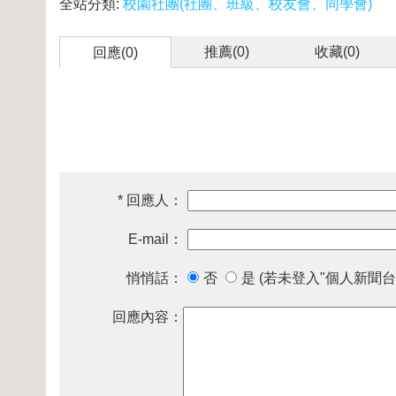
全站分類:
校園社團(社團、班級、校友會、同學會)
推薦(
0
)
收藏(
0
)
回應(0)
* 回應人：
E-mail：
悄悄話：
否
是 (若未登入"個人新聞台
回應內容：