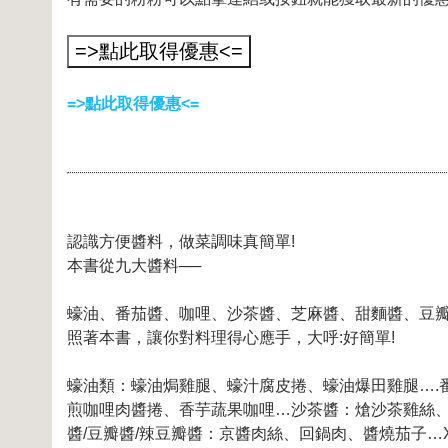
=>點此取得優惠<=
認識方便醬料，做菜調味真簡單!
本書從九大醬料──
蠔油、番茄醬、咖哩、沙茶醬、芝麻醬、甜麵醬、豆瓣
照著本書，讓你對料理得心應手，大呼:好簡單!
蠔油類：蠔油焗雞腿、蠔汁腐皮捲、蠔油爆田雞腿….
煎咖哩肉醬捲、香芋蔬果咖哩…沙茶醬：熗沙茶雞絲
醬/豆瓣醬/辣豆瓣醬：京醬肉絲、回鍋肉、醬燒茄子…