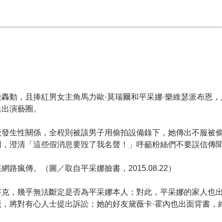
轟動，且捧紅男女主角馬力歐·莫瑞爾和平采娜·樂維瑟派布恩，
退出演藝圈。
廠發生性關係，全程則被該男子用偷拍設備錄下，她傳出不服被
明，澄清「這些假消息要毁了我名聲！」呼籲粉絲們不要誤信傳
瘋傳。（圖／取自平采娜臉書，2015.08.22）
賽克，幾乎無法斷定是否為平采娜本人；對此，平采娜的家人也
，將對有心人士提出訴訟；她的好友黛薇卡·霍內也出面背書，