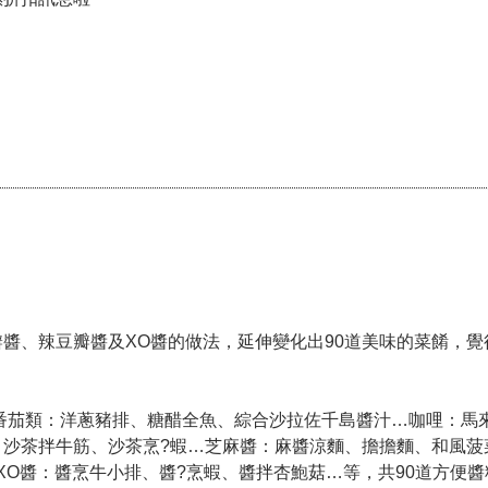
醬、辣豆瓣醬及XO醬的做法，延伸變化出90道美味的菜餚，覺
番茄類：洋蔥豬排、糖醋全魚、綜合沙拉佐千島醬汁…咖哩：馬
、沙茶拌牛筋、沙茶烹?蝦…芝麻醬：麻醬涼麵、擔擔麵、和風菠
XO醬：醬烹牛小排、醬?烹蝦、醬拌杏鮑菇…等，共90道方便