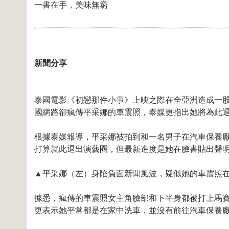
一書在手，美味無窮
新聞分享
泰國電影《初戀那件小事》上映之際在全亞洲造成一股
國網路卻瘋傳平采娜的車震照，泰媒更指出她將為此
根據泰媒報導，平采娜被拍到和一名男子在汽車保養
打算就此退出演藝圈，但最新進度是她在臉書貼出聲
▲平采娜（左）身陷負面新聞風波，疑似她的車震照在網路
據悉，瘋傳的車震照女主角臉部和下半身都被打上馬
更表示她平常都是在家中洗車，並沒有前往汽車保養廠