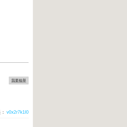
我要檢舉
長：
v0x2r7k1l0