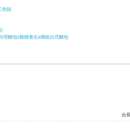
 三色組
)
料理麵包x雜糧養生x傳統台式麵包
台