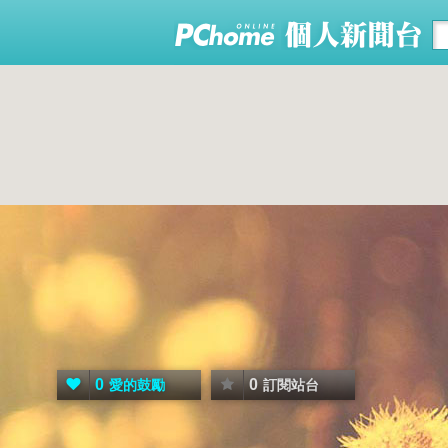
0
0
愛的鼓勵
訂閱站台