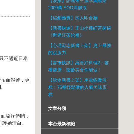
【淚推】諾麗果王濃萃黑醋栗
2000萬 SOD高酵液
【暢銷熱賣】懶人即食麵
【新書快遞】正山小種紅茶探秘
《世界紅茶始祖》
【心理勵志新書上架】史上最強
的說服力
只不過近日泰
【書市快訊】蔬食好料理2：饗
瘦健康，樂齡美食你能做！
偷拍而報警，更
【飲食新書上架】用電鍋做蛋
聞。
糕！75種輕鬆做的人氣美味蛋
糕
文章分類
出面駁斥傳聞，
維護她清白。
本台最新標籤