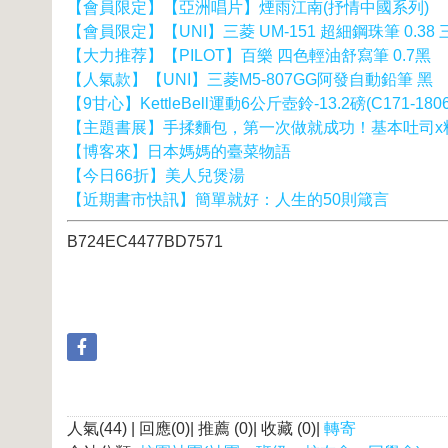
【會員限定】【亞洲唱片】煙雨江南(抒情中國系列)
【會員限定】【UNI】三菱 UM-151 超細鋼珠筆 0.38
【大力推荐】【PILOT】百樂 四色輕油舒寫筆 0.7黑
【人氣款】【UNI】三菱M5-807GG阿發自動鉛筆 黑
【9甘心】KettleBell運動6公斤壺鈴-13.2磅(C171-1806
【主題書展】手揉麵包，第一次做就成功！基本吐司x
【博客來】日本媽媽的臺菜物語
【今日66折】美人兒煲湯
【近期書市快訊】簡單就好：人生的50則箴言
B724EC4477BD7571
人氣(44) | 回應(0)| 推薦 (
0
)| 收藏 (
0
)|
轉寄