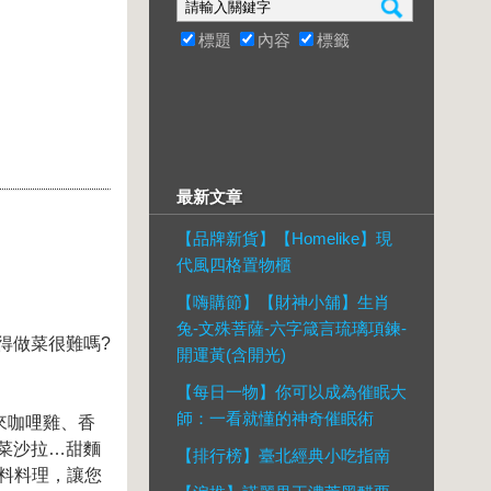
標題
內容
標籤
最新文章
【品牌新貨】【Homelike】現
代風四格置物櫃
【嗨購節】【財神小舖】生肖
兔-文殊菩薩-六字箴言琉璃項鍊-
得做菜很難嗎?
開運黃(含開光)
【每日一物】你可以成為催眠大
師：一看就懂的神奇催眠術
來咖哩雞、香
菜沙拉…甜麵
【排行榜】臺北經典小吃指南
醬料料理，讓您