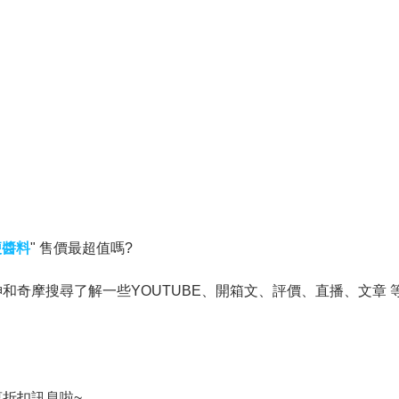
便醬料
" 售價最超值嗎?
奇摩搜尋了解一些YOUTUBE、開箱文、評價、直播、文章 
折扣訊息啦~