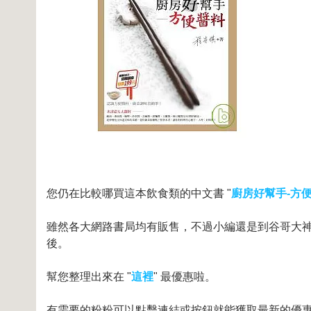
您仍在比較哪買這本飲食類的中文書 "
廚房好幫手-方
雖然各大網路書局均有販售，不過小編還是到谷哥大神和
後。
幫您整理出來在 "
這裡
" 最優惠啦。
有需要的粉粉可以點擊連結或按鈕就能獲取最新的優惠