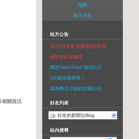
地圖
加入好友
站方公告
加入PS女孩 組隊瘋搶2百萬
超取登記送咖啡
綁定Hami Point 1點抵1元
1分鐘快速揪痛！
成為獨立小姐的滾錢心法
等相關資訊
好友列表
好友的新聞台Blog
站內搜尋