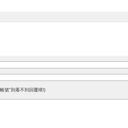
帳號"則看不到回覆唷!)