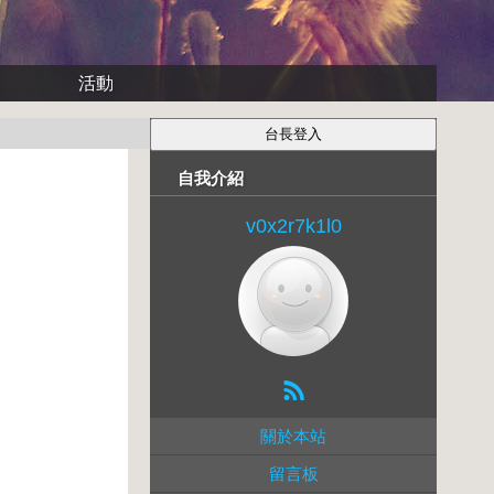
活動
自我介紹
v0x2r7k1l0
關於本站
留言板