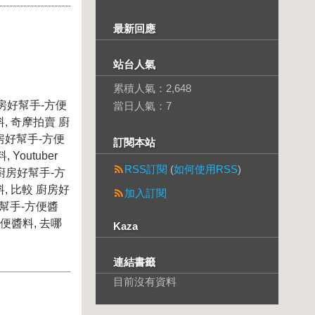
最新回應
站台人氣
累積人氣：
2,648
廚房好幫手-方便
當日人氣：
7
, 奇摩拍賣 廚
房好幫手-方便
訂閱本站
Youtuber
RSS訂閱
(
如何使用RSS
)
 廚房好幫手-方
, 比較 廚房好
加入訂閱
好幫手-方便醬
便醬料, 去哪
Kaza
連結書籤
目前沒有資料