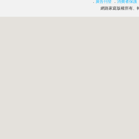
．
廣告刊登
．
消費者保護
網路家庭版權所有、轉載必究 