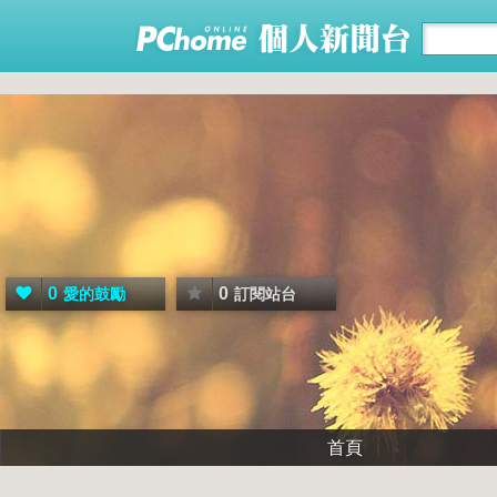
0
0
愛的鼓勵
訂閱站台
首頁