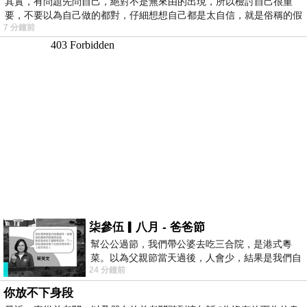
其實，有問題先問自己，絕對不是無來由的出現，所以檢討自己很重
要，不要以為自己做的都對，仔細想想自己都是太自信，就是俗稱的假
7 分鐘前
柒參伍▎八月 - 爸爸節
幫公公過節，我們帶公婆去吃三合院，是港式粵
菜。以為父親節當天過後，人會少，結果是我們自
24 分鐘前
己想多了。人陸續地進，滿滿都是人，個人
你放不下身段