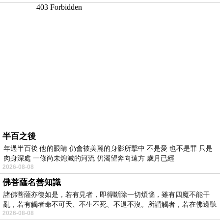
半百之後
年過半百後 他的眼睛 仍會被美麗的身影所擊中 不是愛 也不是罪 只是
肉身深處 一條尚未熄滅的河流 仍渴望奔向遠方 歲月已經
2026-08-08
佛菩薩名善知識
諸佛菩薩亦復如是，若有見者，即得斷除一切煩惱，雖有四魔不能干
亂，若有觸者命不可夭、不生不死、不退不沒。所謂觸者，若在佛邊聽
2026-08-08
受