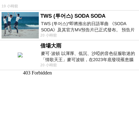
19 小時前
TWS (투어스) SODA SODA
TWS (투어스)*即將推出的日語單曲 《SODA
SODA》及其官方MV預告片已正式發布。 預告片
20 小時前
一經發布， 就引發了粉絲們對這次夏季回
借場大雨
麥可·波頓 以渾厚、低沉、沙啞的音色征服歌迷的
「情歌天王」麥可波頓，在2023年底發現罹患腦
20 小時前
瘤「祈禱早日康復，一切都好」。