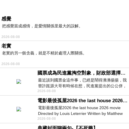
感覺
把感覺當成感情，是愛情關係里最大的誤解。
2026-08-08
老實
老實的另一個含義，就是不精於處理人際關係。
2026-08-08
國票成為民進黨掏空對象，財政部選擇性失憶
最近談到國票金這件事，已經是鬧得沸沸揚揚，我
替許崑源大哥有時候在想，民進黨提出的公公併，
2026-08-08
其實就是想要國庫通黨庫，鬧出最大的醜
電影最後孤屋2026 the last house 2026 movie
電影最後孤屋2026 the last house 2026 movie
Directed by Louis Leterrier Written by Matthew
2026-08-08
Robinson Starring Greta Lee Wa
典藏封面聊兩句-【不死藥】