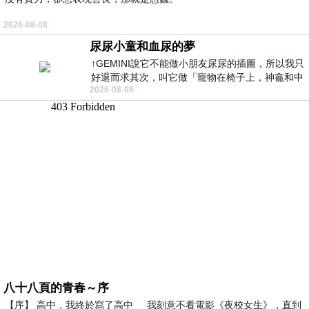
2026-08-08
尿尿小童和血尿的夢
↑GEMINI說它不能做小朋友尿尿的插圖，所以我只
好退而求其次，叫它做「寵物在椅子上，神龕和中
2026-08-08
年人臉孔」的畫了。 六月底
八十八頁的青春～序
【序】 高中，我終於寫了高中 我刻意不看電影《夜校女生》，直到