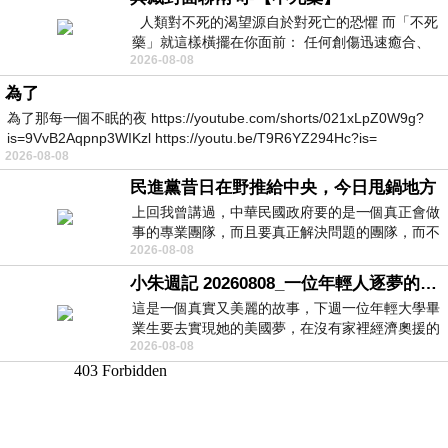
人類對不死的渴望源自於對死亡的恐懼 而「不死
藥」就這樣橫擺在你面前： 任何創傷迅速癒合、
2026-08-08
停止衰老、痛覺消失…堪
為了
為了那每一個不眠的夜 https://youtube.com/shorts/021xLpZ0W9g?
is=9VvB2Aqpnp3WIKzl https://youtu.be/T9R6YZ294Hc?is=
2026-08-08
民進黨昔日在野推給中央，今日甩鍋地方
上回我曾講過，中華民國政府要的是一個真正會做
事的專業團隊，而且要真正解決問題的團隊，而不
2026-08-08
是只會到處甩鍋的雙標團隊，最近民進黨
小朱週記 20260808_一位年輕人逐夢的真實故事
這是一個真實又美麗的故事，下週一位年輕大學畢
業生要去實現她的美國夢，在沒有家裡經濟奧援的
2026-08-08
情況下，靠著自我努力工作累積出國基