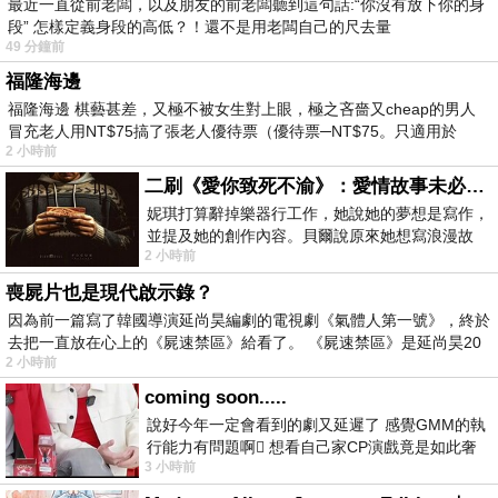
最近一直從前老闆，以及朋友的前老闆聽到這句話:“你沒有放下你的身
段” 怎樣定義身段的高低？！還不是用老闆自己的尺去量
49 分鐘前
福隆海邊
福隆海邊 棋藝甚差，又極不被女生對上眼，極之吝嗇又cheap的男人
冒充老人用NT$75搞了張老人優待票（優待票─NT$75。只適用於
2 小時前
二刷《愛你致死不渝》：愛情故事未必是浪漫故事
妮琪打算辭掉樂器行工作，她說她的夢想是寫作，
並提及她的創作內容。貝爾說原來她想寫浪漫故
2 小時前
事，妮琪回應：「不是浪漫故事，是愛情
喪屍片也是現代啟示錄？
因為前一篇寫了韓國導演延尚昊編劇的電視劇《氣體人第一號》，終於
去把一直放在心上的《屍速禁區》給看了。 《屍速禁區》是延尚昊20
2 小時前
coming soon.....
說好今年一定會看到的劇又延遲了 感覺GMM的執
行能力有問題啊🫩 想看自己家CP演戲竟是如此奢
3 小時前
侈的事 GMM你說看看啊😑 先把劇放