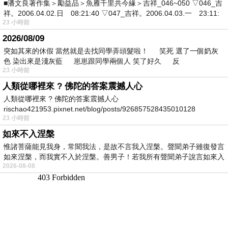
■潘文良著作集＞勵益品＞魚雁千里共今緣＞吉祥_046~050 ▽046_吉
祥。2006.04.02.日 08:21:40 ▽047_吉祥。2006.04.03.一 23:11:
23 小時前
2026/08/09
突如其來的休假 當然就是去找同學弄頭髮啦！ 笑死 選了一個奶灰
色 染出來是淺灰藍 崽崽跟同學兩個人 笑了好久 反
23 小時前
人類從哪裡來 ? 佛陀的答案震撼人心
人類從哪裡來 ? 佛陀的答案震撼人心
rischao421953.pixnet.net/blog/posts/926857528435010128
23 小時前
如來不入涅槃
惟諸菩薩能見我身，常聞我法，是故不言我入涅槃。聲聞弟子雖復發言
如來涅槃，而我實不入於涅槃。善男子！若我所有聲聞弟子說言如來入
2026-08-08