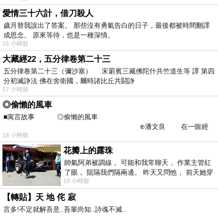
愛情三十六計，借刀殺人
歲月替我說出了答案。 那些沒有勇氣告白的日子，最後都被時間翻譯
成思念。 原來等待，也是一種深情。
16 小時前
大藏經22，五分律卷第二十三
五分律卷第二十三（彌沙塞） 宋罽賓三藏佛陀什共竺道生等 譯 第四
分初滅諍法 佛在舍衛國，爾時諸比丘共鬪諍
17 小時前
◎偷懶的風車
■寓言故事 ◎偷懶的風車
⊕潘文良 在一個經
18 小時前
常颳風的山丘上—&m
花瓣上的露珠
帥氣阿弟被調線， 可能和我常聊天， 作業主管紅
了眼， 阻隔我們隔兩邊。 昨天又問他， 前天她穿
19 小時前
什麼顏色衣服， 不經
【轉貼】天 地 侘 寂
言多!不定就解吾意..吾輩尚知..詩魂不滅..