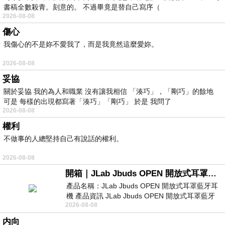
書稿全數殺青。刻意的。 不過畢竟是替自己寫序（
2026-08-08
傷心
我傷心的不是妳不愛我了，而是我竟然這麼愛妳。
2026-08-08
妥協
關於妥協 我的為人和職業 沒有讓我相信 「湊巧」，「剛巧」的餘地
可是 每樣的出現都寫著「湊巧」「剛巧」 於是 我問了
2026-08-08
權利
不做事的人總堅持自己有說話的權利。
2026-08-08
開箱｜JLab Jbuds OPEN 開放式耳罩藍牙耳機 - 設計美學，輕巧、透氣、環境音全物理達成！
產品名稱：JLab Jbuds OPEN 開放式耳罩藍牙耳
機 產品資訊 JLab Jbuds OPEN 開放式耳罩藍牙
2026-08-08
耳機評語：非常有特色，值得喜愛美型工
内向