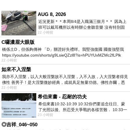
AUG 8, 2026
近況更新＊＊本周8/4是入職滿三個月＊＊ 因為上
班可以戴耳機所以有時辦公會聽音樂 沒有特別固
22 小時前
定哪天但就是一周某一天會固定聽'90
C囉濃眉大眼版
橋係土D，但係夠傳神 「D」辦證好失禮咩。我堅強復國 國復強堅我
https://youtube.com/shorts/g9LsieQZzl8?is=hPUYUxMZMc2fLPlk
22 小時前
如來不入涅槃
我亦不入涅槃，以入大般涅槃故不入涅槃，入不入故，入大涅槃者得見
佛性 善男子！是大涅槃微妙經典，成就具足無量功德。佛性亦爾，悉
22 小時前
希伯來書 - 忍耐的功夫
希伯來書10:32-10:39 10:32你們要追念往日、蒙
了光照以後、所忍受大爭戰的各樣苦難． 10:33一
23 小時前
面被毀謗、遭患難、成了戲景、叫眾人
◎吉祥_046~050