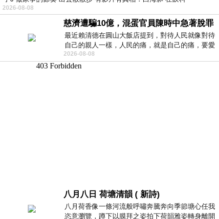
2026-08-08
慈濟遭騙10億，混蛋官員陳時中急著脫罪
最近賴清德在圓山大飯店提到，對待人民就像對待
自己的親人一樣，人民的痛，就是自己的痛，要愛
2026-08-08
民如親，說的這麼好聽，實際上根本沒做
八月八日 荷塘清韻 ( 新詩)
八月荷香像一條河流般呼嘯奔騰奔向季節塘心任我
恣意瀏覽，蹲下以膜拜之姿拍下荷韻雅姿轉身離開