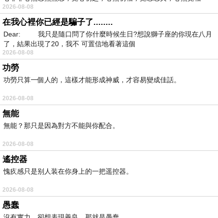
2026-08-08
在我心裡你已經是騙子了........
Dear: 我只是隨口問了你什麼時候生日?想說獅子座的你現在八月
了，結果出現了20，我不 可置信地看著這個
2026-08-08
功勞
功勞只算一個人的，這樣才能形成神威，才容易變成佳話。
2026-08-08
無能
無能？那只是因為對方不能與你配合。
2026-08-08
遙控器
愧疚感只是别人装在你身上的一把遥控器。
2026-08-08
愚蠢
沒有實力，卻想表現善良，那就是愚蠢。