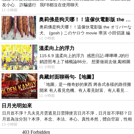
友小心. 詐騙盛行 我FB都沒在使用聊天
11 小時前
奥莉佛是狗天哪！！這傢伙電影版 the オリバーな犬、 (gosh ) このヤロウ movie
奥莉佛是狗天哪！！這傢伙電影版 the オリバーな
犬、 (gosh ) このヤロウ movie 導演 小田切讓 編
11 小時前
劇: 小田切讓 主演: 小田切讓
溫柔向上的浮力
115.6.9 溫柔向上的浮力 感恩日記-嗶嗶嗶,J的行
銷證照考上了補概論86分。 想要做就去做,勵精圖
11 小時前
治大成功,也是表法,堅持和努力
典藏封面聊兩句-【地圖】
「地圖」是一種奇妙的東西 將各式各樣的路徑攤
開來 有人看見危機、有人看見財富、有人看見…
11 小時前
從中可以發掘出不同的
日月光明如來
日月豈不淨？凡夫見月雲遮見日雲障便言日月不淨，日月豈不淨耶？日
月豈為汝分別？本淨、本念、本法、本心。真性本然，體自空寂，性相
13 小時前