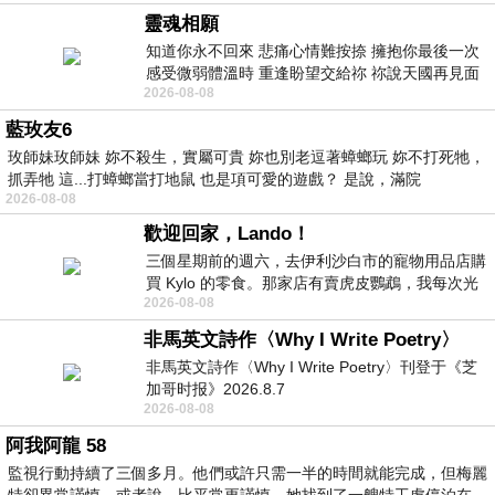
靈魂相願
知道你永不回來 悲痛心情難按捺 擁抱你最後一次
感受微弱體溫時 重逢盼望交給祢 祢說天國再見面
2026-08-08
此刻忍淚說別離 他日靈魂再
藍玫友6
玫師妹玫師妹 妳不殺生，實屬可貴 妳也別老逗著蟑螂玩 妳不打死牠，
抓弄牠 這...打蟑螂當打地鼠 也是項可愛的遊戲？ 是說，滿院
2026-08-08
歡迎回家，Lando！
三個星期前的週六，去伊利沙白市的寵物用品店購
買 Kylo 的零食。那家店有賣虎皮鸚鵡，我每次光
2026-08-08
顧都會去看一下。他們偶爾會引進 C
非馬英文詩作〈Why I Write Poetry〉
非馬英文詩作〈Why I Write Poetry〉刊登于《芝
加哥时报》2026.8.7
2026-08-08
阿我阿龍 58
監視行動持續了三個多月。他們或許只需一半的時間就能完成，但梅麗
特卻異常謹慎。或者說，比平常更謹慎。她找到了一艘特工處停泊在