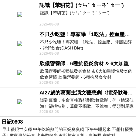
認識【苯騈芘】(ㄅㄣˇ ㄆㄧㄢˊ ㄆ一ˊ)
認識【苯騈芘】(ㄅㄣˇ ㄆㄧㄢˊ ㄆ一ˊ)
2026-08-08
不只少吃鹽！專家曝「1吃法」控血壓、降膽固醇 - 得舒飲食(DASH Diet)
不只少吃鹽！專家曝「1吃法」控血壓、降膽固醇
- 得舒飲食(DASH Diet)
2026-08-08
https://www.facebook.com/dietitiansophia/
posts/157966
欣儀營養師 - 6種抗發炎食材 & 6大加重慢性發炎的飲食習慣
欣儀營養師-6種抗發炎食材 & 6大加重慢性發炎的
飲食習慣 欣儀營養師 - 6種抗發炎食材
2026-08-08
https://www.facebook.com/photo/?fbid=147
AI27歲的葛蘭主演文藝悲劇〈情深似海〉 #戀上老電影 #葛蘭 #粟子
談到葛蘭，多會直接聯想到歌舞電影，但〈情深似
海〉卻很特別，葛蘭不唱歌、不跳舞，從頭到尾專
2026-08-08
心演戲。拍攝期間，經常工作超過12個鐘
日記0808
早上很現世安穩 中午吃碗熱門的三媽臭臭鍋 下午午睡起來 不想打擾雙
子J 做家事的節奏 出去散散步 有影片有真相：白海豚 在飲料