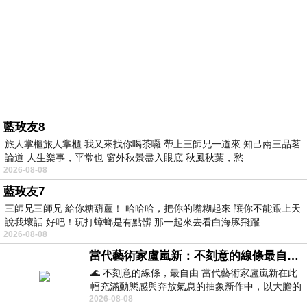
藍玫友8
旅人掌櫃旅人掌櫃 我又來找你喝茶囉 帶上三師兄一道來 知己兩三品茗
論道 人生樂事，平常也 窗外秋景盡入眼底 秋風秋葉，愁
2026-08-08
藍玫友7
三師兄三師兄 給你糖葫蘆！ 哈哈哈，把你的嘴糊起來 讓你不能跟上天
說我壞話 好吧！玩打蟑螂是有點髒 那一起來去看白海豚飛躍
2026-08-08
當代藝術家盧嵐新：不刻意的線條最自由，讓色彩流動、筆觸自己說話
🌊 不刻意的線條，最自由 當代藝術家盧嵐新在此
幅充滿動態感與奔放氣息的抽象新作中，以大膽的
2026-08-08
藍色顏料在白色畫布上揮灑、壓印與流淌