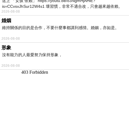
送上 「女孩 依賴」 https://youtu.be/o3NgmHjAHiE?
is=CCvsvJhSur12W4s1 壞習慣，非常不適合改，只會越來越依賴。
2026-08-08
我害怕的
婚姻
維持關係的目的是合作，不要什麼事都講到感情。婚姻，亦如是。
2026-08-08
形象
沒有能力的人最愛努力保持形象，
2026-08-08