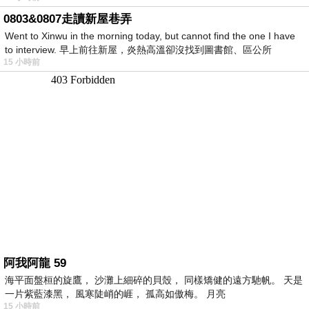
0803&0807走讀新屋巷弄
Went to Xinwu in the morning today, but cannot find the one I have
to interview. 早上前往新屋，炎熱高溫卻沒找到圖書館、區公所
15 小時前
阿我阿龍 59
海平面盤桓的旋鷹， 沙灘上細碎的貝殼， 同樣矯健的遠方馳帆。 天是
一片紫藍漆黑， 風寒陡峭的崕， 孤高如傲梅。 月亮
15 小時前