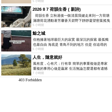
5 小時前
滸》系列第四部
2026 8 7 荷韻生香 ( 新詩)
荷韻生香 立秋過後一個清晨我健走來到一方荷塘
滿塘荷花湧動著芳馨蒼天碧野下靜靜凝望密葉搖曳
5 小時前
幽泉中復有蛙鳴嘓嘓水波裡搖曳
鯨之城
你抱擁著地球最巨大的寂寞 最深沉的探索 最孤獨
也最自由 海底是 青鳥不到的地方 但是 你追尋的
6 小時前
幸福 可以比珍珠更
人生，隨意就好
風有度，心有尺；行有章 簡單的事重複做是專家
重複的事用心做是贏家 生活無論怎麼選都有遺憾
7 小時前
所以開心就好 生活不會辜負認真