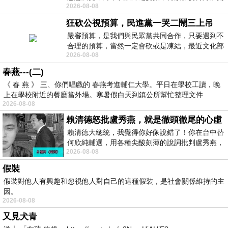
2026-08-08
時我把美麗的遐想掛在亭亭葉柄上盼望
狂砍公視預算，民進黨一哭二鬧三上吊
嚴審預算，是我們與民眾黨共同合作，只要遇到不
合理的預算，當然一定會砍或是凍結，最近文化部
2026-08-08
要編列公視和Taiwan plus預算，在110年
春燕---(二)
《 春 燕 》 三、你們唱戲的 春燕考進輔仁大學。平日在學校工讀，晚
上在學校附近的餐廳當外場。寒暑假白天到鎮公所幫忙整理文件
2026-08-08
賴清德怒批盧秀燕，就是徹頭徹尾的心虛
賴清德大總統，我覺得你好像說錯了！你在台中替
何欣純輔選，用各種尖酸刻薄的說詞批判盧秀燕，
2026-08-08
罵她施政滿意度輸給陳其邁，甚至還說盧
假裝
假裝對他人有興趣和忽視他人對自己的這種假裝，是社會關係維持的主
因。
2026-08-08
又見犬青