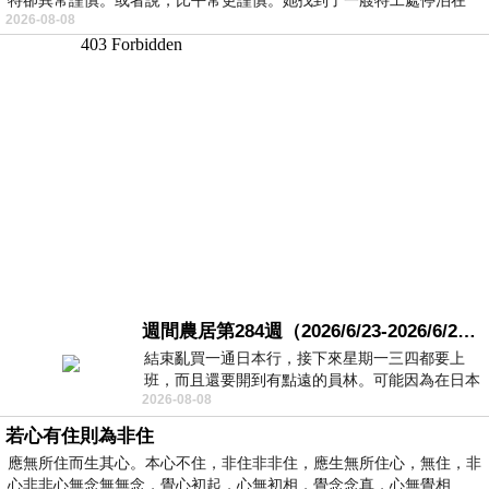
2026-08-08
週間農居第284週（2026/6/23-2026/6/24) 夏至 金黃稻浪洋溢豐收喜悅
結束亂買一通日本行，接下來星期一三四都要上
班，而且還要開到有點遠的員林。可能因為在日本
2026-08-08
花不少錢，星期一出門上班時，心裡沒有一
若心有住則為非住
應無所住而生其心。本心不住，非住非非住，應生無所住心，無住，非
心非非心無念無無念，覺心初起，心無初相，覺念念真，心無覺相