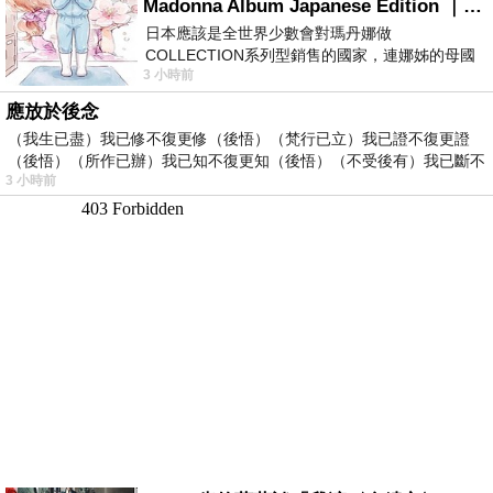
Madonna Album Japanese Edition ｜瑪丹娜專輯們2026年日本版重發系列
日本應該是全世界少數會對瑪丹娜做
COLLECTION系列型銷售的國家，連娜姊的母國
3 小時前
美國都沒對她這樣過，這全拜在他們到現在唱片
應放於後念
（我生已盡）我已修不復更修（後悟）（梵行已立）我已證不復更證
（後悟）（所作已辦）我已知不復更知（後悟）（不受後有）我已斷不
3 小時前
復