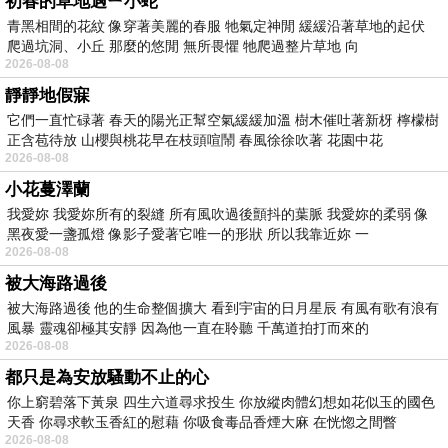
初春的草地遇ㄧ小蛇
青黑相間的花紋 像穿著美麗的春服 牠氣定神閒 緩緩沿著草地的起伏
爬過坑洞、小丘 那麼的悠閒 無所畏懼 牠爬過整片草地 向
2026-08-08
靜靜地假寐
它們一直忙碌著 春天的陽光正幫空氣緩緩加溫 樹木催吐著新枒 檸檬樹
正含苞待放 山櫻與桃花早在枝頭喧鬧 春風徐徐吹著 花園中花
2026-08-08
小花蔓澤蘭
我愛妳 我愛妳所有的裂縫 所有風吹過後顫抖的葉脈 我愛妳的柔弱 像
黑夜愛一盞孤燈 像影子愛著它唯一的形狀 所以我靠近妳 一
2026-08-08
被大海路過後
被大海路過後 他的生命整個擴大 看到宇宙的日月星辰 有風有歌有浪有
風暴 靈魂卻極其安靜 因為他一直在聆聽 千萬道拍打而來的
2026-08-08
都只是為安放騷動不止的心
你上窮碧落下黃泉 四生六道尋求投生 你放縱肉體幻想如花似玉的國色
天香 你尋求軟玉香紅的慰藉 你吸食毒品香煙大麻 在恍惚之間瞥
2026-08-08