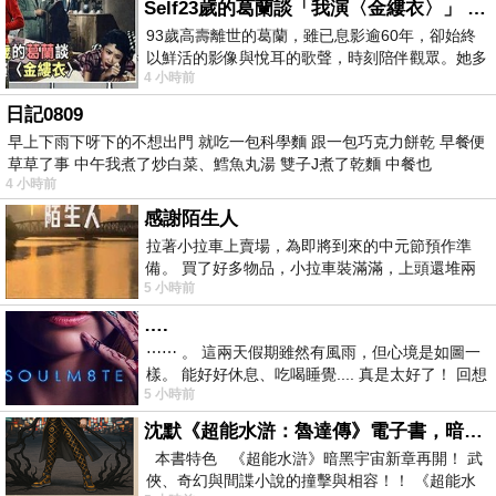
Self23歲的葛蘭談「我演〈金縷衣〉」 #戀上老電影 #粟子 #葛蘭
93歲高壽離世的葛蘭，雖已息影逾60年，卻始終
以鮮活的影像與悅耳的歌聲，時刻陪伴觀眾。她多
4 小時前
才多藝、陽光開朗的形象，不僅保留在電影
日記0809
早上下雨下呀下的不想出門 就吃一包科學麵 跟一包巧克力餅乾 早餐便
草草了事 中午我煮了炒白菜、鱈魚丸湯 雙子J煮了乾麵 中餐也
4 小時前
感謝陌生人
拉著小拉車上賣場，為即將到來的中元節預作準
備。 買了好多物品，小拉車裝滿滿，上頭還堆兩
5 小時前
紙箱。 雖辛苦了點，這點程度我一個人搬
….
⋯⋯ 。 這兩天假期雖然有風雨，但心境是如圖一
樣。 能好好休息、吃喝睡覺.... 真是太好了！ 回想
5 小時前
起來，以前根本就很難有這
沈默《超能水滸：魯達傳》電子書，暗黑宇宙新章，一一五年八月璀璨上架！
本書特色 《超能水滸》暗黑宇宙新章再開！ 武
俠、奇幻與間諜小說的撞擊與相容！！ 《超能水