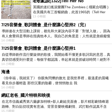
老歌亂談(1322)Tell Her No
英國的迷幻搖滾樂團The Zombies ( 殭屍合唱團 )
在美國共有三首暢銷曲，此首1965的《Tell Her
13 小時前
No》即為其中之一，在告示牌百大單曲
7/25音樂會_歌詞體會_是什麼讓心堅持2（完）
導師連在大型活動上課前，都先和大家說內容不要「對號入做」。因為
有人會覺得是導師在指責他本人。我自己的角度是：人性就是貪瞋癡慢
14 小時前
7/25音樂會_歌詞體會_是什麼讓心堅持1
自從導師創作流行樂旋律的歌後，我開始看不懂更多歌詞寫的意思，真
真切切感受到什麼是：每個字都認識，串起來就是抓破頭時間！絕對不
14 小時前
海邊
《你幸福，我就笑了》 你眼角閃爍的微光 是我世界裡，最溫柔的晨曦
看見你步履輕盈 那些沉重的陰霾，便悄悄散去 我
14 小時前
網紅老爸_國片特映和映後
在北市信義威秀第六廳參加特映+影人劇組見面會，影片精彩劇情峰迴
路轉、對白貼切現實有意涵、背景音樂映襯劇情、武打動作認真不含
15 小時前
糊、