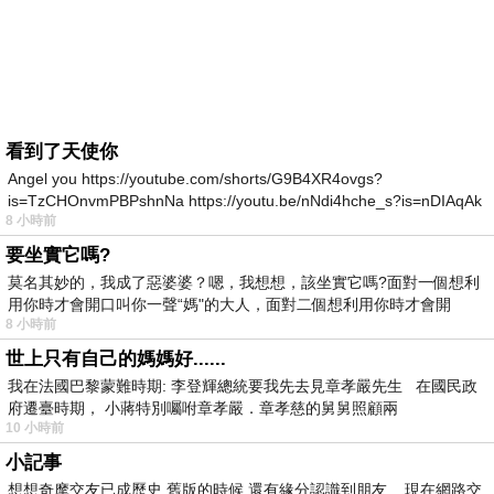
看到了天使你
Angel you https://youtube.com/shorts/G9B4XR4ovgs?
is=TzCHOnvmPBPshnNa https://youtu.be/nNdi4hche_s?is=nDIAqAk
8 小時前
要坐實它嗎?
莫名其妙的，我成了惡婆婆？嗯，我想想，該坐實它嗎?面對一個想利
用你時才會開口叫你一聲“媽"的大人，面對二個想利用你時才會開
8 小時前
世上只有自己的媽媽好......
我在法國巴黎蒙難時期: 李登輝總統要我先去見章孝嚴先生 在國民政
府遷臺時期， 小蔣特別囑咐章孝嚴．章孝慈的舅舅照顧兩
10 小時前
小記事
想想奇摩交友已成歷史.舊版的時候.還有緣分認識到朋友. 現在網路交