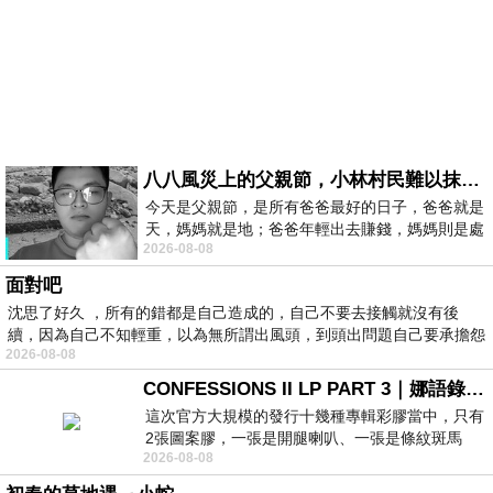
八八風災上的父親節，小林村民難以抹滅的痛
今天是父親節，是所有爸爸最好的日子，爸爸就是
天，媽媽就是地；爸爸年輕出去賺錢，媽媽則是處
2026-08-08
理家務，職業不分高低貴賤，只有人品才
面對吧
沈思了好久 ，所有的錯都是自己造成的，自己不要去接觸就沒有後
續，因為自己不知輕重，以為無所謂出風頭，到頭出問題自己要承擔怨
2026-08-08
不
CONFESSIONS II LP PART 3｜娜語錄II LP PART 3
這次官方大規模的發行十幾種專輯彩膠當中，只有
2張圖案膠，一張是開腿喇叭、一張是條紋斑馬
2026-08-08
版；目前官網上只剩澳洲商店AU STORE