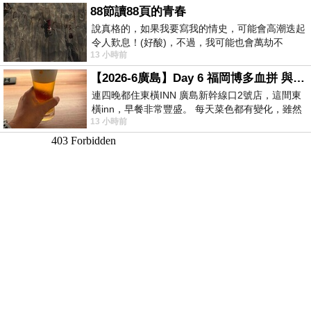
88節讀88頁的青春
說真格的，如果我要寫我的情史，可能會高潮迭起
令人歎息！(好酸)，不過，我可能也會萬劫不
13 小時前
復...，每天跪鍵盤還是被判了花心的罪
【2026-6廣島】Day 6 福岡博多血拼 與機場接送少年司機深夜對談
連四晚都住東橫INN 廣島新幹線口2號店，這間東
橫inn，早餐非常豐盛。 每天菜色都有變化，雖然
13 小時前
看到工作人員拿出料理包加熱，但