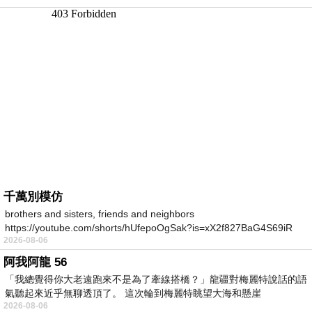
千萬別模仿
brothers and sisters, friends and neighbors
https://youtube.com/shorts/hUfepoOgSak?is=xX2f827BaG4S69iR
2026-08-06
https
阿我阿龍 56
「我總覺得你大老遠跑來不是為了牽線搭橋？」龍疆對梅麗特說話的語
氣聽起來近乎無聊透頂了。 這次輪到梅麗特眺望大海和懸崖
2026-08-06