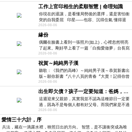
工作上官印相生的柔順智慧 | 命理知識
你現在的退讓，是看懂局勢後的選擇，還是害怕衝
突的自我委屈 印星——包容、沉得住氣 懂得退
2026-08-06
一步觀察，不會
緣份
偶爾在臉書上看到一張照片(如上)，心裡忽然明亮
了起來。剛好早上看了一篇「白痴愛做夢」台長寫
2026-08-06
的貼文，在回顧年輕時瘋狂愛上
祝賀～純純男子漢
聽歌：《我們的高峰》～純純男子漢～恭賀新書出
版～願你新書〞八十八頁的青春〞大賣！記得你曾
2026-08-06
經在我的版留言…「好讚的圖^^感覺大家
出生即欠債？孩子一定要知道：爸媽，其實我不欠你們
這週迎來父親節，其實我並不認為這種節日一定要
過，因為不是每個人都有好父母。而我們家是不過
2026-08-06
節的，平時也沒什麼儀式感，生活趨近冷
愛情三十六計，序
兵法，藏在一滴露水裡，映照日出的方向。 智慧，是不讓衝突成為唯