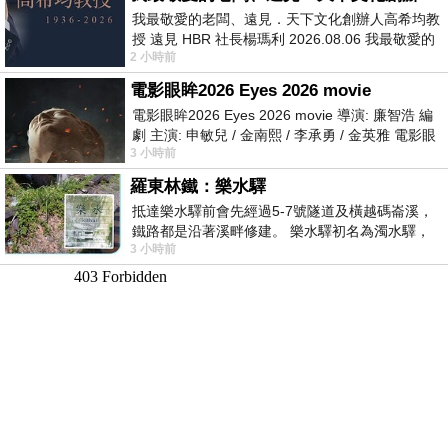
我最敬愛的老闆、遠見．天下文化創辦人高希均教
授 遠見 HBR 社長楊瑪利 2026.08.06 我最敬愛的
2 小時前
老闆、遠見．天下文化創辦人高希均教
電影眼眸2026 Eyes 2026 movie
電影眼眸2026 Eyes 2026 movie 導演: 廉智浩 編
劇 主演: 申敏兒 / 金南熙 / 李承勇 / 金英雅 電影眼
3 小時前
眸2026描述攝影師徐珍因遺
羅東林鐵：樂水驛
抵達樂水驛前會先經過5-7號隧道及橫越碼崙溪，
鐵路都是沿著溪畔修建。 樂水驛初名為濁水驛，
3 小時前
但因與臺鐵集集線車站同名，於1953