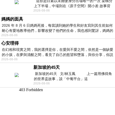
這部是白素以未婚妻身分出場唯一的一次 架構分
上下半場，中場則在《原子空間》開小差 故事背
2026-08-06
景影射西藏境外流亡 地下組織
媽媽的面具
2026 年 8 月 6 日媽媽死後，每當讀到她的學生和好友寫到其生前如何
耐心有愛地教導他們，影響改變了他們的生命，我也感到驚訝，媽媽的
2026-08-06
心安理得
在幻相和現實之間，我的選擇是你，在愛與不愛之間，依然是一個缺愛
的小孩，在夢與清醒之間，看見了自己的慾望和墮落，與你分享，你説
2026-08-06
新加坡的45天
新加坡的45天 文/林玉鳳 上一篇用佛得角
的世界盃故事，談「中葡平台」這
2026-08-06