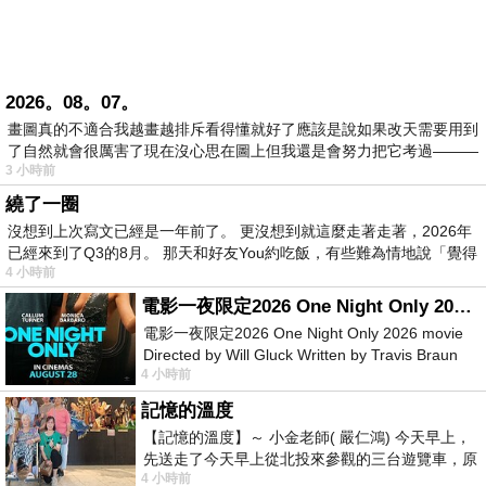
2026。08。07。
畫圖真的不適合我越畫越排斥看得懂就好了應該是說如果改天需要用到
了自然就會很厲害了現在沒心思在圖上但我還是會努力把它考過———
3 小時前
繞了一圈
沒想到上次寫文已經是一年前了。 更沒想到就這麼走著走著，2026年
已經來到了Q3的8月。 那天和好友You約吃飯，有些難為情地說「覺得
4 小時前
電影一夜限定2026 One Night Only 2026 movie
電影一夜限定2026 One Night Only 2026 movie
Directed by Will Gluck Written by Travis Braun
4 小時前
Starring Monica Barbaro
記憶的溫度
【記憶的溫度】～ 小金老師( 嚴仁鴻) 今天早上，
先送走了今天早上從北投來參觀的三台遊覽車，原
4 小時前
以為展場已經差不多要安靜下來，卻發