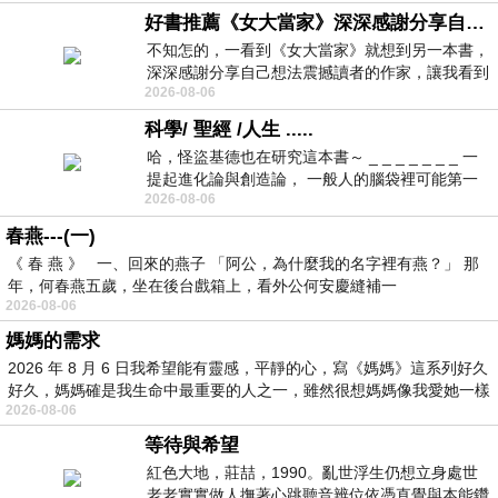
好書推薦《女大當家》深深感謝分享自己想法震撼讀者的作家，讓我看到不同樣貌的家庭！
不知怎的，一看到《女大當家》就想到另一本書，
深深感謝分享自己想法震撼讀者的作家，讓我看到
2026-08-06
不同樣貌的家庭！ 《女大
科學/ 聖經 /人生 .....
哈，怪盜基德也在研究這本書～ _ _ _ _ _ _ _ 一
提起進化論與創造論， 一般人的腦袋裡可能第一
2026-08-06
時間就有「 進化論很科
春燕---(一)
《 春 燕 》 一、回來的燕子 「阿公，為什麼我的名字裡有燕？」 那
年，何春燕五歲，坐在後台戲箱上，看外公何安慶縫補一
2026-08-06
媽媽的需求
2026 年 8 月 6 日我希望能有靈感，平靜的心，寫《媽媽》這系列好久
好久，媽媽確是我生命中最重要的人之一，雖然很想媽媽像我愛她一樣
2026-08-06
等待與希望
紅色大地，莊喆，1990。亂世浮生仍想立身處世
老老實實做人撫著心跳聽音辨位依憑直覺與本能鑽