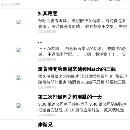
2026-08-06
仞的懸崖上，有一座遮天蔽
知其用意
招呼完後看著妳， 發現眼神又偏移， 有時像是看
胸肌， 有時像是看肚臍。 眼神刻意不交集， 對視
2026-08-06
視線不對齊， 讓我很難不
…
⋯⋯ Ai製圖 。 白色秋海棠花的幻形。 整體很Ai質
感。 不過我不討厭。 。 ... 嗯，我滿意了！ 。 🐻
2026-08-06
昨中
隨著時間演進越來越難Match的三觀
很久沒看葳老闆的影片 這部還蠻推薦的 但 我發現
隨著時間的推進 強調個人自由不忍耐 想要找三觀
2026-08-06
接近的不要說對象 連朋友都超
第二次打鐵劑之超混亂的一天
9:30 抵達公司車子停好位子 9:40 從公司騎腳踏車
抵達台安醫院 10:10 聽取血液報告。原來我吃進
2026-08-06
去的 B12 彌可保並非沒有吸收而是超
摩斯兄