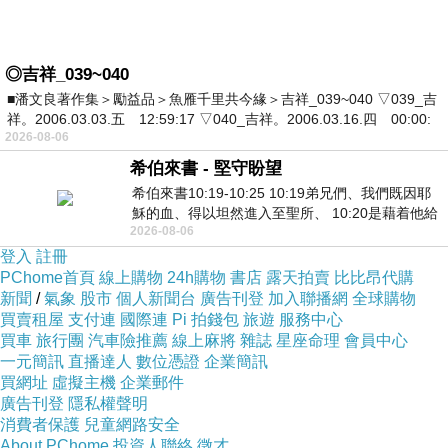
◎吉祥_039~040
■潘文良著作集＞勵益品＞魚雁千里共今緣＞吉祥_039~040 ▽039_吉
祥。2006.03.03.五 12:59:17 ▽040_吉祥。2006.03.16.四 00:00:
2026-08-06
希伯來書 - 堅守盼望
希伯來書10:19-10:25 10:19弟兄們、我們既因耶
穌的血、得以坦然進入至聖所、 10:20是藉着他給
2026-08-06
我們開了一條又新又活的路從幔子經過
登入
註冊
PChome首頁
線上購物
24h購物
書店
露天拍賣
比比昂代購
新聞
/
氣象
股市
個人新聞台
廣告刊登
加入聯播網
全球購物
買賣租屋
支付連
國際連
Pi 拍錢包
旅遊
服務中心
買車
旅行團
汽車險推薦
線上麻將
雜誌
星座命理
會員中心
一元簡訊
直播達人
數位憑證
企業簡訊
買網址
虛擬主機
企業郵件
廣告刊登
隱私權聲明
消費者保護
兒童網路安全
About PChome
投資人聯絡
徵才