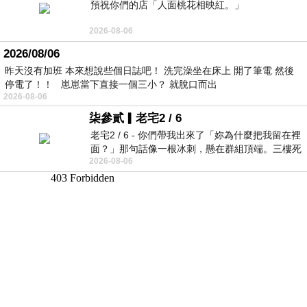
預祝你們的店「人面桃花相映紅。」
2026-08-06
2026/08/06
昨天沒有加班 本來想說些個日誌吧！ 洗完澡坐在床上 開了筆電 然後
停電了！！ 崽崽當下直接一個三小？ 就脫口而出
2026-08-06
柒參貳▎老宅2 / 6
老宅2 / 6 - 你們帶我出來了「妳為什麼把我留在裡
面？」那句話像一根冰刺，懸在群組頂端。三樓死
2026-08-06
死盯著照片裡的人。那個人確實站在