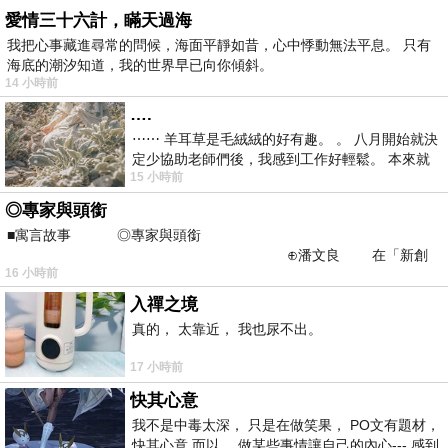
愛情三十六計，瞞天過海
我把心事藏進尋常的問候，海面平靜如昔，心中悸動無法平息。 只有
海底的潮汐知道，我的世界早已向你傾斜。
14 小時前
….
⋯⋯ 羊耳草是毛絨絨的好有趣。 。 八月開始就決
定少協助老師們後，我感到工作好輕鬆。 本來就
15 小時前
不是我的工作啊。 真
◎專家與頭銜
■寓言故事 ◎專家與頭銜
⊕潘文良 在「新創
16 小時前
之谷」裡——
入禪之境
真的， 太靠近， 我也尿不出。
17 小時前
快其心意
我不是中毒太深， 只是在做笑果， PO文有題材，
快其心意 而以， 做某些事情讓自己的內心--- 感到