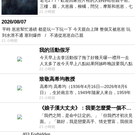
老宅2 / 7 - 歡迎回家照片裡的人靜靜站在鏡子前。
三樓，廄，大崽蕥，柳橘，閆兒，摩斯和崽崽，七
21 小時前
個人整整齊齊地站在鏡框之外，如同
2026/08/07
平時 崽崽幫忙過磅 都是玩一下玩一下 今天親自上陣 整個又被崽崽 玩
到水泄不通 塞到爆炸 / 不過從崽崽自己親
21 小時前
我的活動假牙
今天早上去拿活動假了拖了好幾天囉~~禮拜一去
人太多了改今天早上八點結果阿姊昨晚說要我八點
22 小時前
去西螺農會~回到莿桐都8點半多了
致敬高希均教授
高希均 高希均（1936年4月16日—2026年8月6
日），生於南京市，1949年隨家人來台，1959年
23 小時前
赴美深造並取得經濟發展博士學位。曾任
《娘子漢大丈夫》：我要怎麼愛一個不存在的人？
「我們之間，是命中註定的。」「但我們才初次見
面。」「聽好，我是戀愛高手、情史豐富，我很清
23 小時前
楚這種感覺，你我之間的那種感覺，現