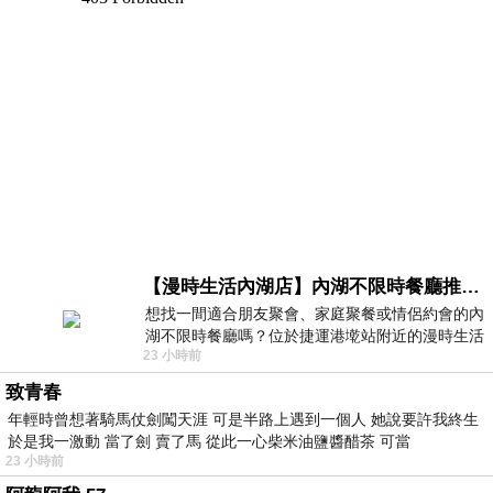
【漫時生活內湖店】內湖不限時餐廳推薦｜捷運港墘站美食，聚餐、約會、家庭聚會首選，正餐甜點一次滿足
想找一間適合朋友聚會、家庭聚餐或情侶約會的內
湖不限時餐廳嗎？位於捷運港墘站附近的漫時生活
23 小時前
內湖店，從捷運站步行約4分鐘即可抵
致青春
年輕時曾想著騎馬仗劍闖天涯 可是半路上遇到一個人 她說要許我終生
於是我一激動 當了劍 賣了馬 從此一心柴米油鹽醬醋茶 可當
23 小時前