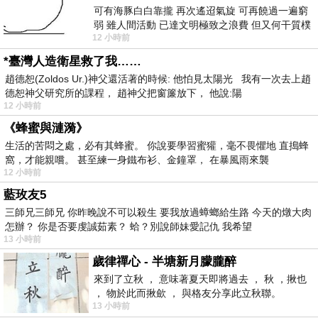
可有海豚白白靠攏 再次遙迢氣旋 可再饒過一遍窮
弱 雖人間活動 已達文明極致之浪費 但又何干質樸
12 小時前
者 只能白白陪葬
*臺灣人造衛星救了我……
趙德恕(Zoldos Ur.)神父還活著的時候: 他怕見太陽光 我有一次去上趙
德恕神父研究所的課程， 趙神父把窗簾放下， 他說:陽
12 小時前
《蜂蜜與漣漪》
生活的苦悶之處，必有其蜂蜜。 你說要學習蜜獾，毫不畏懼地 直搗蜂
窩，才能親嚐。 甚至練一身鐵布衫、金鐘罩， 在暴風雨來襲
12 小時前
藍玫友5
三師兄三師兄 你昨晚說不可以殺生 要我放過蟑螂給生路 今天的燉大肉
怎辦？ 你是否要虔誠茹素？ 蛤？別說師妹愛記仇 我希望
13 小時前
歲律禪心 - 半塘新月朦朧醉
來到了立秋 ， 意味著夏天即將過去 ， 秋 ，揪也
， 物於此而揪歛 ， 與格友分享此立秋聯。
13 小時前