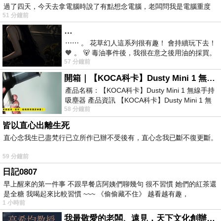
過了四天，今天去拿電腦時說了有點想念電腦，老闆問我是電腦重度
51 分鐘前
…
⋯⋯ 。 花草幻人這系列很有趣！ 會持續玩下去！
🧡 。 🐻 毒油事件後，我很在意之後用油的採買。
57 分鐘前
前天購買了我之前就很愛
開箱｜【KOCA科卡】Dusty Mini 1 無線手持吸塵器
產品名稱：【KOCA科卡】Dusty Mini 1 無線手持
吸塵器 產品資訊 【KOCA科卡】Dusty Mini 1 無
58 分鐘前
線手持吸塵器評語： 能吸、能吹兼具兩
皆以直心出離生死
直心念我生已盡梵行已立所作已辦不受後有，直心念我已斷不復更斷。
59 分鐘前
日記0807
早上醒來的第一件事 不跟早餐店阿姨們聊幾句 很不習慣 她們的紅茶還
是全糖 我喝起來比較習慣 ~~~ 《偷偷藏不住》 越看越有趣，
1 小時前
我最敬愛的老闆、遠見．天下文化創辦人高希均教授