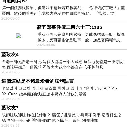
阿龍阿我 57
第一個任務很簡單，但這並不意味著它很容易。「你準備好了吧？」龍
疆問。然後他看著緋忘我努力克制住翻白眼的衝動。 「當然。從
2026-08-06
彥五郎事件簿二百六十三:Club
重石不再只是歲月的累積，更能像標籤一般，標籤
越多，反而更能像是勳章一般，加冕著榮耀萬丈。
2026-08-06
習慣一如縱容，成了再難輕輕放下的罪證
藍玫友4
吾老三師兄吾老三師兄 每個人都是一部大藏經 每個心房都是一座寺院
每個視事都是一個觀想 不論大大或小小都自在 心不拘於形
2026-08-06
這個連結是本豬最愛看的肢體語言
✳️모델이 고급차 옆에서 포즈를 취하고 있다.✳️ "윤아 , YunAh" ✳️ -
YouTube 她具備的展現正是本豬為人所缺的最愛
2026-08-06
藍玫友3
玫師妹玫師妹 妳在忙什麼？ 滿院子裡瞎跑 小蟑螂不礙事 培養好生之
德 放牠一條小命 讓牠回歸自然 別殺生，放生 別讓牠進
2026-08-06