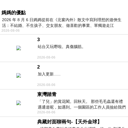
媽媽的優點
2026 年 8 月 6 日媽媽從前在《北窗內外》散文中寫到理想的遊俠生
活：不結婚、不生孩子、交女朋友、做喜歡的事業、單獨遊走江
2026-08-06
湖⋯⋯，
3
站台又玩嘢啦。真傷腦筋。
2026-08-06
2
加入更新......
2026-08-06
東灣踏青
「了兒」的賞花閣。回秋天。 那些毛毛蟲還有禮
遇通道呢，如遇到。一個園區的工作人員撿給我們
2026-08-06
細賞。
典藏封面聊兩句-【天外金球】