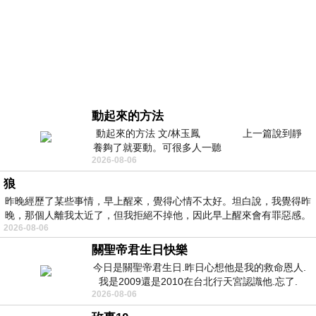
動起來的方法
動起來的方法 文/林玉鳳 上一篇說到靜
養夠了就要動。可很多人一聽
2026-08-06
狼
昨晚經歷了某些事情，早上醒來，覺得心情不太好。坦白說，我覺得昨
晚，那個人離我太近了，但我拒絕不掉他，因此早上醒來會有罪惡感。
2026-08-06
關聖帝君生日快樂
今日是關聖帝君生日.昨日心想他是我的救命恩人.
我是2009還是2010在台北行天宮認識他.忘了.
2026-08-06
一個奇摩交友的網友學