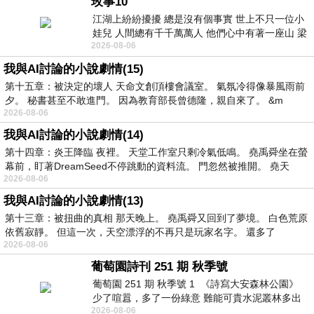
玫事10
江湖上紛紛擾擾 總是沒有個事實 世上不只一位小
娃兒 人間總有千千萬萬人 他們心中有著一座山 梁
2026-08-06
山佛山泰華衡恆嵩 一山之高
我與AI討論的小說劇情(15)
第十五章：被決定的壞人 天命文創頂樓會議室。 氣氛冷得像暴風雨前
夕。 秘書甚至不敢進門。 因為教育部長曾德隆，親自來了。 &m
2026-08-06
我與AI討論的小說劇情(14)
第十四章：炎王降臨 夜裡。 天堂工作室只剩冷氣低鳴。 堯禹舜坐在螢
幕前，盯著DreamSeed不停跳動的資料流。 門忽然被推開。 堯天
2026-08-06
我與AI討論的小說劇情(13)
第十三章：被扭曲的真相 那天晚上。 堯禹舜又回到了夢境。 白色荒原
依舊寂靜。 但這一次，天空漂浮的不再只是玩家名字。 還多了
2026-08-06
葡萄園詩刊 251 期 秋季號
葡萄園 251 期 秋季號 1 《詩寫大安森林公園》
少了喧囂，多了一份綠意 難能可貴水泥叢林多出
2026-08-06
一