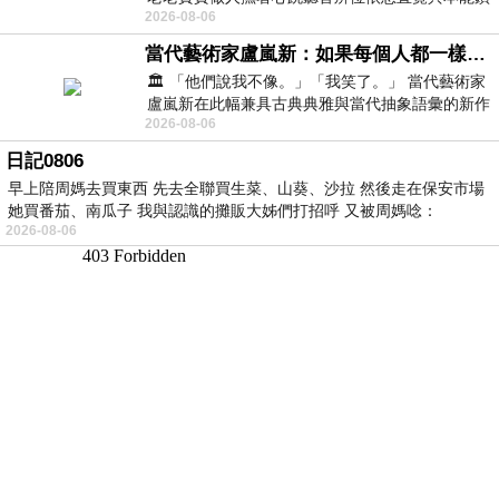
2026-08-06
向裂隙的亮處探索另一個心聲另一個共鳴的
當代藝術家盧嵐新：如果每個人都一樣，這世界該有多無聊？
🏛️ 「他們說我不像。」「我笑了。」 當代藝術家
盧嵐新在此幅兼具古典典雅與當代抽象語彙的新作
2026-08-06
中，以沈靜的藍色空間為背景，描繪了
日記0806
早上陪周媽去買東西 先去全聯買生菜、山葵、沙拉 然後走在保安市場
她買番茄、南瓜子 我與認識的攤販大姊們打招呼 又被周媽唸：
2026-08-06