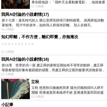
果你跟他說：「我昨天去看動畫電影」，他就會露
11 小時前
出一種慈祥的微笑，然後問你是不是陪小
我與AI討論的小說劇情(17)
第十七章：遺失時代的人 辦公室裡安靜得只剩時鐘聲。 堯禹舜低頭翻
著相簿。 照片中的袁年，始終與人群保持距離。 別人在聊天。
11 小時前
知幻即離，不作方便，離幻即覺，亦無漸次
。。。。。。。。。。
11 小時前
我與AI討論的小說劇情(16)
第16章 世界的另一面 虞正舜的家附近開始有不尋常的動靜，虞正舜
母親都發現好像有被跟蹤的感覺，而虞正舜的父親則被要求請無薪假，
11 小時前
立秋
立秋 悠悠秋日施施然而來 陽光仍熾熱得叫人睜不
開眼 荷塘邊賞荷者絡繹不絕 是塘邊荷葉田田的凝
12 小時前
望 風中飄逸的是映日荷花別樣紅
小記事