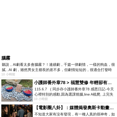
腦霧
聽說，AI劇看太多會腦霧？！連續劇，千篇一律劇情，一樣的狗血，很
膩...AI 劇，雖然男女主都長的差不多，但劇情短短的，很適合打發時
10 小時前
小護師番外章78 > 福慧雙修 年輕卻有個老靈魂 ㄑ金剛經〉podcast
115.6.7 ( 同步存小護師番外章78 感恩日記-今天
心裡特別的感動,因為選課燒腦,line A梳爬, 上完失
10 小時前
智課的她,特來傾
【電影圈八卦】：媒體揭發奧斯卡動畫項目投票醜聞！好萊塢為什麼看不起動畫電影？
不知道大家有沒有發現，有一種人真的很神奇，如