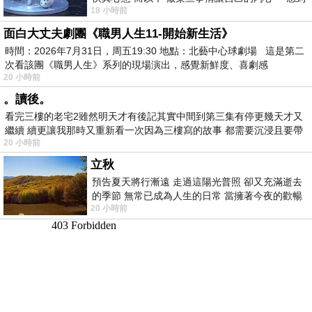
18 小時前
愉快。
面白大丈夫劇團《職男人生11-開始新生活》
時間：2026年7月31日，周五19:30 地點：北藝中心球劇場 這是第二
次看該團《職男人生》系列的現場演出，感覺新鮮度、喜劇感
20 小時前
。讀後。
看完三樓的老宅2雖然明天才有後記其實中間到第三集有停更幾天才又
繼續 續更讓我那時又重新看一次因為三樓寫的故事 都需要沉浸且要帶
20 小時前
有
立秋
預告夏天將行漸遠 走過這陽光普照 卻又充滿逝去
的季節 無常已成為人生的日常 當擁著今夜的歡暢
20 小時前
舒心 轉眼驟成昨日 而明晨 太陽