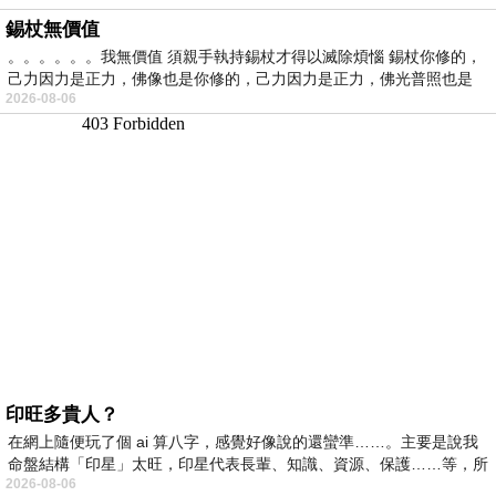
錫杖無價值
。。。。。。我無價值 須親手執持錫杖才得以滅除煩惱 錫杖你修的，
己力因力是正力，佛像也是你修的，己力因力是正力，佛光普照也是
2026-08-06
印旺多貴人？
在網上隨便玩了個 ai 算八字，感覺好像說的還蠻準……。主要是說我
命盤結構「印星」太旺，印星代表長輩、知識、資源、保護……等，所
2026-08-06