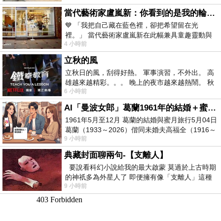
當代藝術家盧嵐新：你看到的是我的輪廓，還是你的故事？——藏在藍色裡的希望與光
💙 「我把自己藏在藍色裡，卻把希望留在光
裡。」 當代藝術家盧嵐新在此幅兼具童趣靈動與
4 小時前
抽象韻味的新作中，用湛藍的羽翼般色塊包覆著
立秋的風
立秋日的風，刮得好熱。 軍事演習，不外出。 高
雄越來越精彩。。。 晚上的夜市越來越熱鬧。 秋
6 小時前
天的風刮得很熱 夜遊消暑熱。。。
AI「曼波女郎」葛蘭1961年的結婚＋蜜月旅行 #戀上老電影 #葛蘭 #粟子
1961年5月至12月 葛蘭的結婚與蜜月旅行5月04日
葛蘭（1933～2026）偕同未婚夫高福全（1916～
9 小時前
2004）乘郵輪赴倫敦6月15日於英國倫敦St.S
典藏封面聊兩句-【支離人】
要說看科幻小說給我的最大啟蒙 莫過於上古時期
的神祇多為外星人了 即便擁有像「支離人」這種
9 小時前
驚世駭俗的神通法門 也未必讀