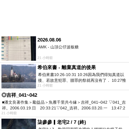
2026.08.06
AMK - 山頂公仔波板糖
21 小時前
希伯來書 - 離棄真道的後果
希伯來書10:26-10:31 10:26因為我們得知真道以
後、若故意犯罪、贖罪的祭就再沒有了． 10:27惟
21 小時前
有戰懼等候審判和那燒滅眾敵人的烈火
◎吉祥_041~042
■潘文良著作集＞勵益品＞魚雁千里共今緣＞吉祥_041~042 ▽041_吉
祥。2006.03.19.日 20:33:21▽042_吉祥。2006.03.20.一 13:47:2
21 小時前
柒參參▎老宅2 / 7 (終)