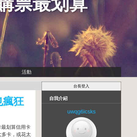
購票最划算
活動
也瘋狂
自我介紹
uwqg6icsks
卡最划算信用卡
太多卡，或花太