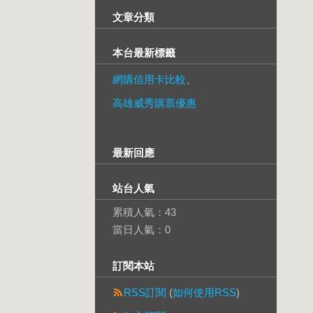
文章分類
本台最新標籤
網購信用卡比較
、
高雄威秀購票優惠
最新回應
站台人氣
累積人氣：
43
當日人氣：
0
訂閱本站
RSS訂閱
(
如何使用RSS
)