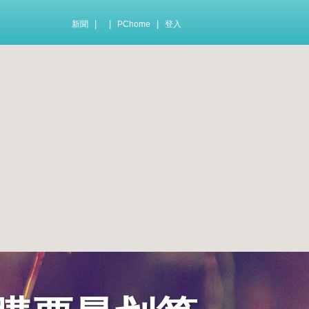
|
|
|
新聞
PChome
登入