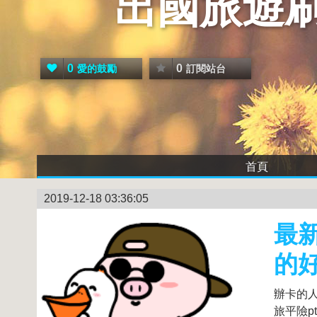
出國旅遊
0
0
愛的鼓勵
訂閱站台
首頁
2019-12-18 03:36:05
最
的
辦卡的人
旅平險p