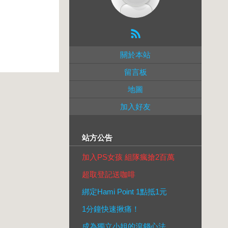
關於本站
留言板
地圖
加入好友
站方公告
加入PS女孩 組隊瘋搶2百萬
超取登記送咖啡
綁定Hami Point 1點抵1元
1分鐘快速揪痛！
成為獨立小姐的滾錢心法