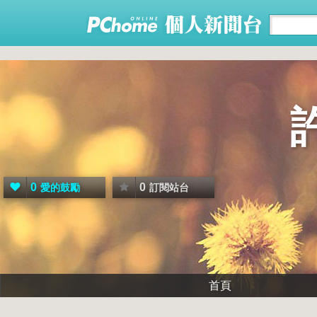
0
0
愛的鼓勵
訂閱站台
首頁