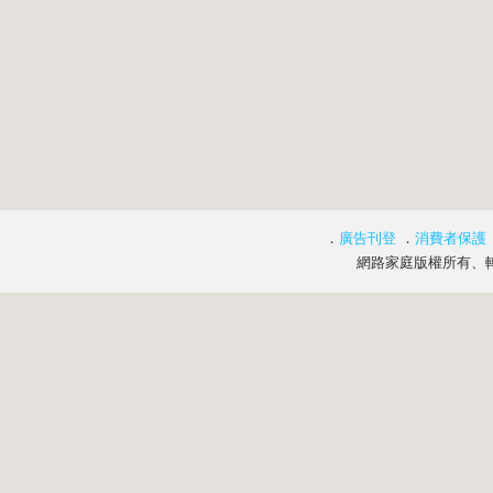
．
廣告刊登
．
消費者保護
網路家庭版權所有、轉載必究 