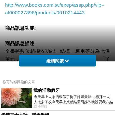
http://www.books.com.tw/exep/assp.php/vip--
af000027898/products/0010214443
商品訊息功能
:
商品訊息描述
:
全書將數位相機依功能、結構、應用等分為七個
單元，分別為「買數位相機的12個理由」、「了
繼續閱讀
解你的數位相機」、「數位相機給你的12個驚
喜」、「數位圖檔創意密技」、「攝影入門與各
種技巧」、「保養與周邊產品選購」、「如何拍
你可能感興趣的文章
出好作品」，並有附錄「你一定要知道的數位相
我的活動假牙
機的8個脾氣」，幫你預防並解決使用數位相機
今天早上去拿活動假了拖了好幾天囉~~禮拜一去
人太多了改今天早上八點結果阿姊昨晚說要我八點
一定會遇到的各種疑難雜症！
12 小時前
去西螺農會~回到莿桐都8點半多了
買數位相機的12個理由：以日常生活中會遇到的