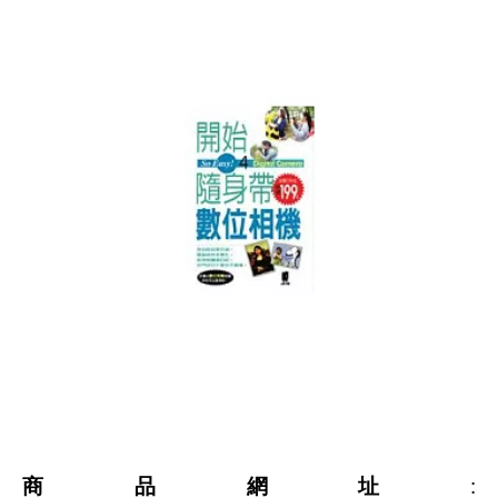
商品網址
: