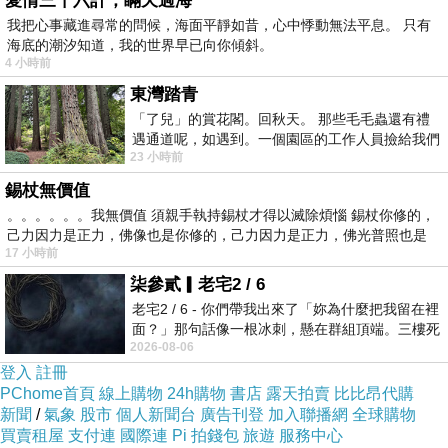
愛情三十六計，瞞天過海
各種狀況，以數位相機來解決或是成為得力幫手
我把心事藏進尋常的問候，海面平靜如昔，心中悸動無法平息。 只有
海底的潮汐知道，我的世界早已向你傾斜。
的角度來分析，數位相機真的很好用。
4 小時前
了解你的數位相機：分為結構篇與實戰篇，先說
東灣踏青
明數位相機的構造與功能，讓讀者了解操作上較
「了兒」的賞花閣。回秋天。 那些毛毛蟲還有禮
傳統相機便利與省錢；再以市面狀況來分析數位
遇通道呢，如遇到。一個園區的工作人員撿給我們
23 小時前
細賞。
相機的種類與價格，並企劃有數位相機購買絕招
錫杖無價值
傳授，讓讀者可以買到最match自己的數位相
。。。。。。我無價值 須親手執持錫杖才得以滅除煩惱 錫杖你修的，
機。
己力因力是正力，佛像也是你修的，己力因力是正力，佛光普照也是
17 小時前
數位相機給你的12個驚喜：介紹數位相機的創意
柒參貳▎老宅2 / 6
使用法，不但具備有傳統相機的優點，還能代替
老宅2 / 6 - 你們帶我出來了「妳為什麼把我留在裡
錄影機、掃描機，還有各種效果隨心應用。另
面？」那句話像一根冰刺，懸在群組頂端。三樓死
2026-08-06
外，貼心設計了數位影像處理單元，就算照片拍
死盯著照片裡的人。那個人確實站在
登入
註冊
的不好，也能起死回生！
PChome首頁
線上購物
24h購物
書店
露天拍賣
比比昂代購
數位圖檔創意密技：step by step教讀者運用數
新聞
/
氣象
股市
個人新聞台
廣告刊登
加入聯播網
全球購物
買賣租屋
支付連
國際連
Pi 拍錢包
旅遊
服務中心
位相片，做出極富個人風格的實用作品，從卡