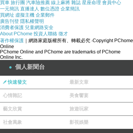
買車
旅行團
汽車險推薦
線上麻將
雜誌
星座命理
會員中心
片、海報、電腦桌面到證件照片都能輕鬆完成。
一元簡訊
直播達人
數位憑證
企業簡訊
買網址
虛擬主機
企業郵件
另外規劃了圖檔管理單元，就算數位照片數量再
廣告刊登
隱私權聲明
驚人，也能輕鬆分類，隨找隨到！
消費者保護
兒童網路安全
攝影入門與各種技巧：實際的拍攝示範，從入門
About PChome
投資人聯絡
徵才
著作權保護
｜網路家庭版權所有、轉載必究
‧Copyright PChome
的採光、構圖等技巧，到使用數位相機拍攝時會
Online
有的狀況與疑問，均一一詳細示範說明，拍起照
PChome Online and PChome are trademarks of PChome
Online Inc.
來更有信心！
個人新聞台
保養與周邊產品選購：從相機機身、電池、記憶
卡的使用操作與細部保養，到周邊配備如腳架、
快速發文
最新文章
讀卡機、背包等的選購注意事項，跟著操作就能
心情雜記
駛得萬年相機囉！
美食饗宴
如何拍出好作品：多看、多使用小道具，教讀者
藝文欣賞
旅遊玩家
以簡單的方法，快速提昇自己的攝影功力！
社會萬象
作者簡介周姿吟，本為服裝設計科班出身，曾在
影視娛樂
服裝界玩過幾年，數位化時代初期，愛上電腦美