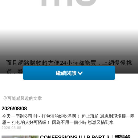
而且網路購物超方便24小時都能買，上網慢慢挑
選，看看網友鄉民心得文，
繼續閱讀
以及推薦
【Avene雅漾】舒護活泉化妝水200ml
哪裡
你可能感興趣的文章
買最便宜.最划算!
2026/08/08
今天一早到公司 哇~ 打包清的好乾淨啊！ 但上班前 崽崽到現場掃一圈
查了很多【Avene雅漾】舒護活泉化妝水200ml的開
恩～ 打包的人好可憐喔！ 因為不用一個小時 崽崽又搞到水
箱.分享.評論跟比價的結果，發現它真的很棒!!!
2026-08-08
CONFESSIONS II LP PART 3｜娜語錄II LP PART 3