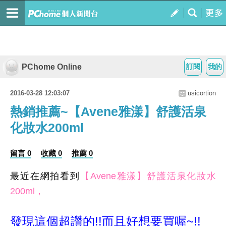
PChome Online
訂閱
我的
2016-03-28 12:03:07
usicortion
熱銷推薦~【Avene雅漾】舒護活泉
化妝水200ml
留言 0
收藏 0
推薦 0
最近在網拍看到
【Avene雅漾】舒護活泉化妝水
200ml，
發現這個超讚的!!而且好想要買喔~!!