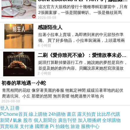
這次官方大規模的發行十幾種專輯彩膠當中，只有
而且在網路上購買，品質有保障又有七天鑑賞期，
2張圖案膠，一張是開腿喇叭、一張是條紋斑馬
不滿意可以退貨也不用擔心買貴!
2026-08-08
版；目前官網上只剩澳洲商店AU STORE
感謝陌生人
你一定要來看看【Avene雅漾】舒護活泉化妝水
拉著小拉車上賣場，為即將到來的中元節預作準
備。 買了好多物品，小拉車裝滿滿，上頭還堆兩
200ml~~
4 小時前
紙箱。 雖辛苦了點，這點程度我一個人搬
二刷《愛你致死不渝》：愛情故事未必是浪漫故事
我是在這裡買的，多比較不吃虧唷!!
:
妮琪打算辭掉樂器行工作，她說她的夢想是寫作，
並提及她的創作內容。貝爾說原來她想寫浪漫故
2 小時前
事，妮琪回應：「不是浪漫故事，是愛情
初春的草地遇ㄧ小蛇
青黑相間的花紋 像穿著美麗的春服 牠氣定神閒 緩緩沿著草地的起伏
爬過坑洞、小丘 那麼的悠閒 無所畏懼 牠爬過整片草地 向
:
商品訊息
2026-08-08
登入
註冊
PChome首頁
線上購物
24h購物
書店
露天拍賣
比比昂代購
新聞
/
氣象
股市
個人新聞台
廣告刊登
加入聯播網
全球購物
買賣租屋
支付連
國際連
Pi 拍錢包
旅遊
服務中心