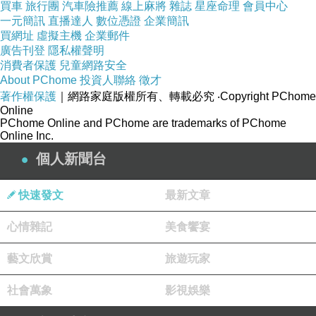
買車
旅行團
汽車險推薦
線上麻將
雜誌
星座命理
會員中心
一元簡訊
直播達人
數位憑證
企業簡訊
品號：3237419
買網址
虛擬主機
企業郵件
廣告刊登
隱私權聲明
消費者保護
兒童網路安全
About PChome
投資人聯絡
徵才
醫美級保養
著作權保護
｜網路家庭版權所有、轉載必究
‧Copyright PChome
Online
適用所有型態肌膚
PChome Online and PChome are trademarks of PChome
敏感肌適用
Online Inc.
個人新聞台
快速發文
最新文章
心情雜記
美食饗宴
藝文欣賞
旅遊玩家
社會萬象
影視娛樂