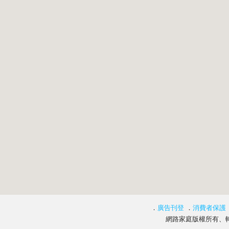
．
廣告刊登
．
消費者保護
網路家庭版權所有、轉載必究 