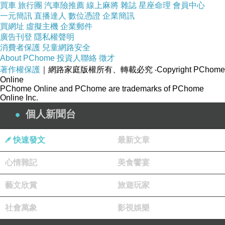
買車
旅行團
汽車險推薦
線上麻將
雜誌
星座命理
會員中心
商品訊息簡述
:
一元簡訊
直播達人
數位憑證
企業簡訊
品牌
PROBOX
買網址
虛擬主機
企業郵件
廣告刊登
隱私權聲明
長度
200CM
消費者保護
兒童網路安全
About PChome
投資人聯絡
徵才
材質
PC, ABS
著作權保護
｜網路家庭版權所有、轉載必究
‧Copyright PChome
產地
台灣
Online
PChome Online and PChome are trademarks of PChome
保固
1年
Online Inc.
個人新聞台
快速發文
最新文章
心情雜記
美食饗宴
藝文欣賞
旅遊玩家
EVERCOOL勁冷超頻家族 6公分渦輪系統風扇
EC6015HH12BA-B
社會萬象
影視娛樂
HUAWEI 華為 原廠5V-1A旅充頭 + 充電傳輸線