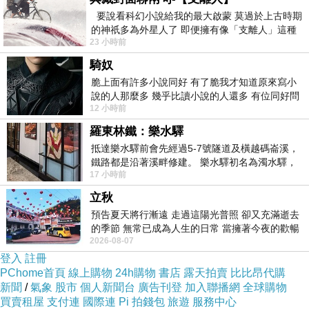
要說看科幻小說給我的最大啟蒙 莫過於上古時期
的神祇多為外星人了 即便擁有像「支離人」這種
23 小時前
驚世駭俗的神通法門 也未必讀
騎奴
脆上面有許多小說同好 有了脆我才知道原來寫小
說的人那麼多 幾乎比讀小說的人還多 有位同好問
12 小時前
了一個問題 她說為什麼高中文學獎的
羅東林鐵：樂水驛
抵達樂水驛前會先經過5-7號隧道及橫越碼崙溪，
鐵路都是沿著溪畔修建。 樂水驛初名為濁水驛，
17 小時前
但因與臺鐵集集線車站同名，於1953
立秋
預告夏天將行漸遠 走過這陽光普照 卻又充滿逝去
的季節 無常已成為人生的日常 當擁著今夜的歡暢
2026-08-07
舒心 轉眼驟成昨日 而明晨 太陽
登入
註冊
PChome首頁
線上購物
24h購物
書店
露天拍賣
比比昂代購
新聞
/
氣象
股市
個人新聞台
廣告刊登
加入聯播網
全球購物
買賣租屋
支付連
國際連
Pi 拍錢包
旅遊
服務中心