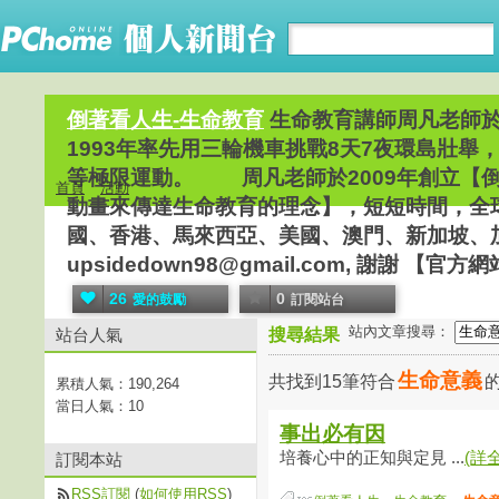
倒著看人生-生命教育
生命教育講師周凡老師
1993年率先用三輪機車挑戰8天7夜環島壯
等極限運動。 周凡老師於2009年創立【
首頁
活動
動畫來傳達生命教育的理念】，短短時間，全
國、香港、馬來西亞、美國、澳門、新加坡、加拿大。
upsidedown98@gmail.com, 謝謝 【官方網站:ht
26
0
愛的鼓勵
訂閱站台
站內文章搜尋：
站台人氣
搜尋結果
生命意義
共找到15筆符合
累積人氣：
190,264
當日人氣：
10
事出必有因
培養心中的正知與定見 ...
(詳
訂閱本站
RSS訂閱
(
如何使用RSS
)