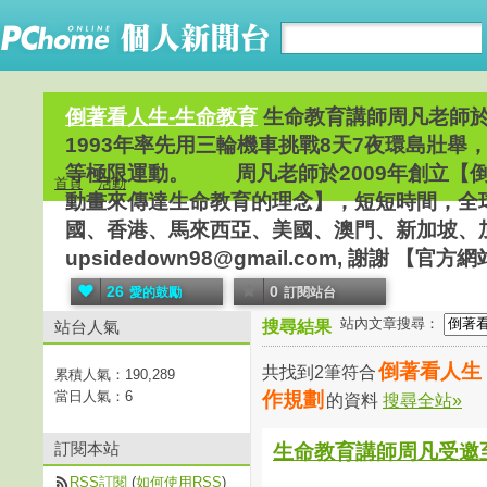
倒著看人生-生命教育
生命教育講師周凡老師
1993年率先用三輪機車挑戰8天7夜環島壯
等極限運動。 周凡老師於2009年創立【
首頁
活動
動畫來傳達生命教育的理念】，短短時間，全
國、香港、馬來西亞、美國、澳門、新加坡、加拿大。
upsidedown98@gmail.com, 謝謝 【官方網站:ht
26
0
愛的鼓勵
訂閱站台
站內文章搜尋：
站台人氣
搜尋結果
倒著看人生 
共找到2筆符合
累積人氣：
190,289
當日人氣：
6
作規劃
的資料
搜尋全站»
訂閱本站
生命教育講師周凡受邀
RSS訂閱
(
如何使用RSS
)