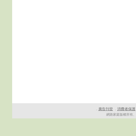
廣告刊登
消費者保護
．
．
網路家庭版權所有、轉載必究