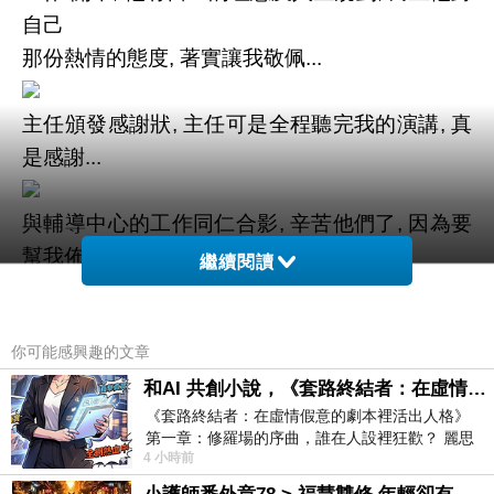
自己
那份熱情的態度, 著實讓我敬佩...
主任頒發感謝狀, 主任可是全程聽完我的演講, 真
是感謝...
與輔導中心的工作同仁合影, 辛苦他們了, 因為要
幫我佈置,架機器, 還得測音響,
繼續閱讀
因為他們才能讓此次分享成功...
你可能感興趣的文章
和AI 共創小說，《套路終結者：在虛情假意的劇本裡活出人格》
《套路終結者：在虛情假意的劇本裡活出人格》
第一章：修羅場的序曲，誰在人設裡狂歡？ 麗思
4 小時前
卡爾頓酒店的總統套房內，燈光昏
生命教育講師周凡至台北商業技術學院分享
上一篇：