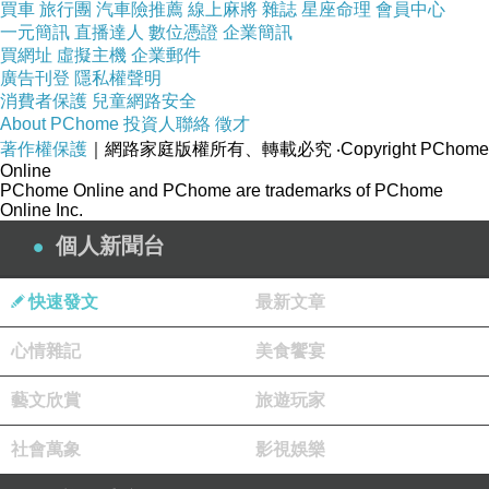
買車
旅行團
汽車險推薦
線上麻將
雜誌
星座命理
會員中心
一元簡訊
直播達人
數位憑證
企業簡訊
買網址
虛擬主機
企業郵件
廣告刊登
隱私權聲明
消費者保護
兒童網路安全
About PChome
投資人聯絡
徵才
著作權保護
｜網路家庭版權所有、轉載必究
‧Copyright PChome
Online
PChome Online and PChome are trademarks of PChome
Online Inc.
個人新聞台
快速發文
最新文章
心情雜記
美食饗宴
藝文欣賞
旅遊玩家
社會萬象
影視娛樂