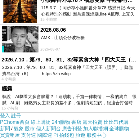
小護師番外章78 > 福慧雙修 年輕卻有個老靈魂 ㄑ金剛經〉podcast
115.6.7 ( 同步存小護師番外章78 感恩日記-今天
生命教育講師周凡受邀至高雄市前峰國中演講
下一篇：
心裡特別的感動,因為選課燒腦,line A梳爬, 上完失
15 小時前
智課的她,特來傾
2026.08.06
AMK - 山頂公仔波板糖
2026-08-07
2026.7.10，第79、80、81、82尊素食大神「四大天王（護界）」降臨寶島台灣（6）
2026.7.10，第79、80、81、82尊素食神「四大天王（護界）」降臨
寶島台灣（6） https://zh.wikip
4 小時前
腦霧
聽說，AI劇看太多會腦霧？！連續劇，千篇一律劇情，一樣的狗血，很
膩...AI 劇，雖然男女主都長的差不多，但劇情短短的，很適合打發時
15 小時前
登入
註冊
PChome首頁
線上購物
24h購物
書店
露天拍賣
比比昂代購
新聞
/
氣象
股市
個人新聞台
廣告刊登
加入聯播網
全球購物
買賣租屋
支付連
國際連
Pi 拍錢包
旅遊
服務中心