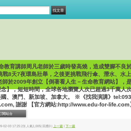
命教育講師周凡老師於三歲時發高燒，造成雙腳不良
車挑戰8天7夜環島壯舉，之後更挑戰飛行傘、潛水、水
師於2009年創立【倒著看人生－生命教育網站】，
理念】，短短時間，全球各地瀏覽人次已超過3千萬人
澳門、新加坡、加拿大。 ※《找我演講》tel:09396
.com, 謝謝 【官方網站:http://www.edu-for-life.co
訂閱站台
09-02-03 17:25:23| 人氣1,005| 回應0 |
上一篇
|
下一篇