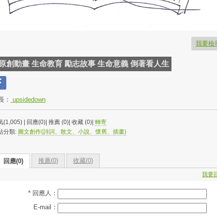
我要檢
原創動畫 生命教育 勵志故事 生命意義 倒著看人生
長：
upsidedown
(1,005) | 回應(0)| 推薦 (
0
)| 收藏 (
0
)|
轉寄
站分類:
圖文創作(詩詞、散文、小說、懷舊、插畫)
推薦(
0
)
收藏(
0
)
回應(0)
我要
* 回應人：
E-mail：