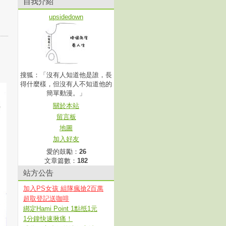
自我介紹
upsidedown
搜狐：「沒有人知道他是誰，長
得什麼樣，但沒有人不知道他的
簡單動漫。」
關於本站
留言板
地圖
加入好友
愛的鼓勵：
26
文章篇數：
182
站方公告
加入PS女孩 組隊瘋搶2百萬
超取登記送咖啡
綁定Hami Point 1點抵1元
1分鐘快速揪痛！