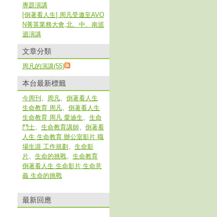
專題演講
[倒著看人生] 周凡受邀至AVO
N菁英業務大會,北、中、南巡
迴演講
文章分類
周凡的演講(55)
本台最新標籤
今周刊
、
周凡
、
倒著看人生
生命教育 周凡
、
倒著看人生
生命教育 周凡 愛迪生
、
生命
鬥士
、
生命教育講師
、
倒著看
人生 生命教育 辦公室影片 職
場生涯 工作規劃
、
生命影
片
、
生命的挑戰
、
生命教育
倒著看人生 生命影片 生命意
義 生命的挑戰
最新回應