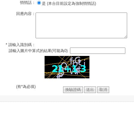
悄悄話：
是 (本台目前設定為強制悄悄話)
回應內容：
* 請輸入識別碼：
請輸入圖片中算式的結果(可能為0)
(有*為必填)