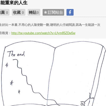
不能重來的人生
推薦
收藏
轉貼
訂閱站台
0
0
0
生好比一本書,不用心的人隨便翻一翻,聰明的人仔細閱讀,因為一生能讀一次
音觀賞：
http://tw.youtube.com/watch?v=Lfym85ZDw5w