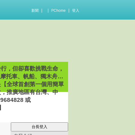
|
|
|
新聞
PChome
登入
於行，但卻喜歡挑戰生命，
上摩托車、帆船、獨木舟…
是【全球首創第一個用簡單
次，推廣地區有台灣、中
84828 或
m】