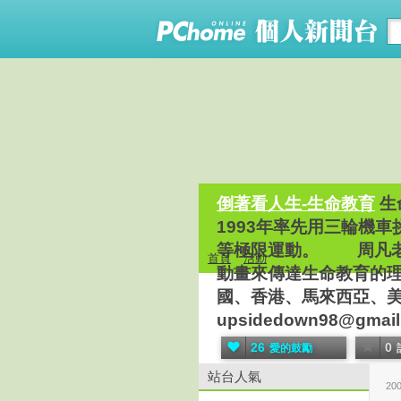
倒著看人生-生命教育
生
1993年率先用三輪機
等極限運動。 周凡老
首頁
活動
動畫來傳達生命教育的
國、香港、馬來西亞、美國、
upsidedown98@gmail
26
0
愛的鼓勵
站台人氣
20