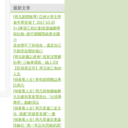
最新文章
[周凡新聞報導] 亞洲大學文學
嘉年華登場了 2017-10-20
3+2希望工程計劃巡迴偏鄉學
校紀錄--新竹縣關西鎮東光國
小
是改變不了的宿命，還是自己
不願意改變的藉口
[周凡新書記者會] 就算沒雙腳
壯舉! 三輪車環島、鐵人3項
【民視異言堂】周凡倒三角的
人生
[倒著看人生] 華視新聞雜誌專
訪周凡
[倒著看人生] 周凡與無腿輪舞
天后參與客家電視台『出境事
務所』戲劇演出
[倒著看人生] 周凡受邀三采文
化, 推薦"癌後更美麗"一書
[倒著看人生] 周凡受邀至東森
扶輪社 "第一堂正向思維的課"