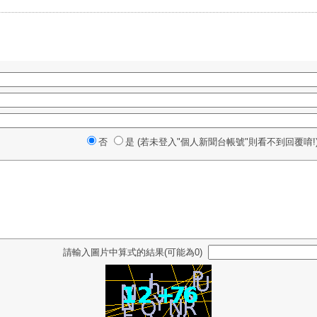
否
是 (若未登入"個人新聞台帳號"則看不到回覆唷!
請輸入圖片中算式的結果(可能為0)