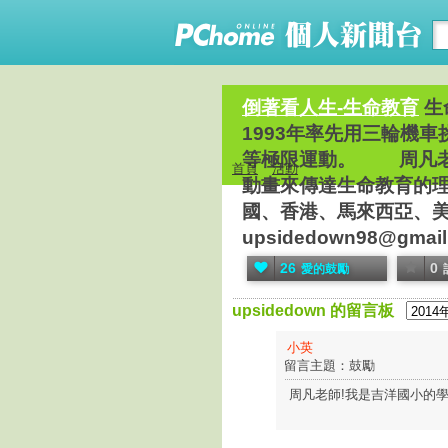
倒著看人生-生命教育
生
1993年率先用三輪機
等極限運動。 周凡老
首頁
活動
動畫來傳達生命教育的
國、香港、馬來西亞、美國、
upsidedown98@gmail
26
0
愛的鼓勵
upsidedown 的留言板
小英
留言主題：鼓勵
周凡老師!我是吉洋國小的學生