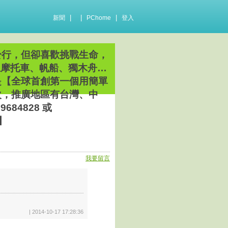
|
|
|
新聞
PChome
登入
於行，但卻喜歡挑戰生命，
上摩托車、帆船、獨木舟…
是【全球首創第一個用簡單
次，推廣地區有台灣、中
84828 或
m】
我要留言
| 2014-10-17 17:28:36