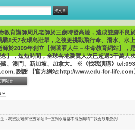
命教育講師周凡老師於三歲時發高燒，造成雙腳不良
車挑戰8天7夜環島壯舉，之後更挑戰飛行傘、潛水、水
師於2009年創立【倒著看人生－生命教育網站】，
理念】，短短時間，全球各地瀏覽人次已超過3千萬人
澳門、新加坡、加拿大。 ※《找我演講》tel:09396
.com, 謝謝 【官方網站:http://www.edu-for-life.co
訂閱站台
～我想說'老師'您要加油!!一直到永遠都不能放棄唷ˊˇˋ我會鼓勵您的!!