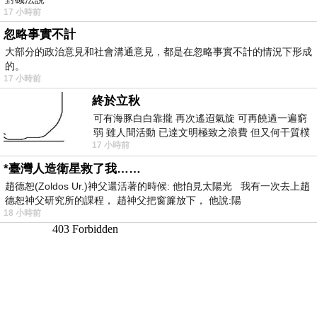
17 小時前
忽略事實不計
大部分的政治意見和社會溝通意見，都是在忽略事實不計的情況下形成
的。
17 小時前
終於立秋
可有海豚白白靠攏 再次遙迢氣旋 可再饒過一遍窮
弱 雖人間活動 已達文明極致之浪費 但又何干質樸
17 小時前
者 只能白白陪葬
*臺灣人造衛星救了我……
趙德恕(Zoldos Ur.)神父還活著的時候: 他怕見太陽光 我有一次去上趙
德恕神父研究所的課程， 趙神父把窗簾放下， 他說:陽
18 小時前