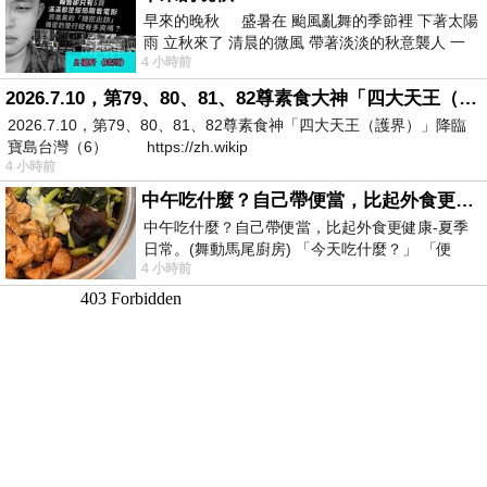
早來的晚秋 盛暑在 颱風亂舞的季節裡 下著太陽
雨 立秋來了 清晨的微風 帶著淡淡的秋意襲人 一
4 小時前
下子 又被赤
2026.7.10，第79、80、81、82尊素食大神「四大天王（護界）」降臨寶島台灣（6）
2026.7.10，第79、80、81、82尊素食神「四大天王（護界）」降臨
寶島台灣（6） https://zh.wikip
4 小時前
中午吃什麼？自己帶便當，比起外食更健康-夏季日常。(舞動馬尾廚房)
中午吃什麼？自己帶便當，比起外食更健康-夏季
日常。(舞動馬尾廚房) 「今天吃什麼？」 「便
4 小時前
當？麵？還是炒飯？」 每天都在選擇