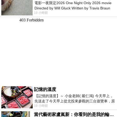
電影一夜限定2026 One Night Only 2026 movie
Directed by Will Gluck Written by Travis Braun
10 小時前
Starring Monica Barbaro
記憶的溫度
【記憶的溫度】～ 小金老師( 嚴仁鴻) 今天早上，
先送走了今天早上從北投來參觀的三台遊覽車，原
10 小時前
以為展場已經差不多要安靜下來，卻發
當代藝術家盧嵐新：你看到的是我的輪廓，還是你的故事？——藏在藍色裡的希望與光