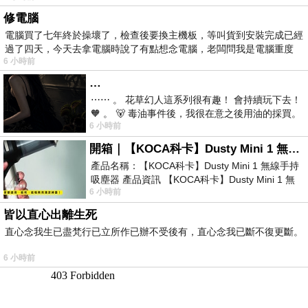
修電腦
電腦買了七年終於操壞了，檢查後要換主機板，等叫貨到安裝完成已經
過了四天，今天去拿電腦時說了有點想念電腦，老闆問我是電腦重度
6 小時前
…
⋯⋯ 。 花草幻人這系列很有趣！ 會持續玩下去！
🧡 。 🐻 毒油事件後，我很在意之後用油的採買。
6 小時前
前天購買了我之前就很愛
開箱｜【KOCA科卡】Dusty Mini 1 無線手持吸塵器
產品名稱：【KOCA科卡】Dusty Mini 1 無線手持
吸塵器 產品資訊 【KOCA科卡】Dusty Mini 1 無
6 小時前
線手持吸塵器評語： 能吸、能吹兼具兩
皆以直心出離生死
直心念我生已盡梵行已立所作已辦不受後有，直心念我已斷不復更斷。
6 小時前