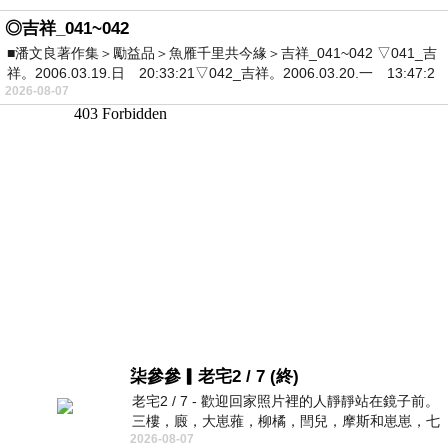
◎吉祥_041~042
■潘文良著作集＞勵益品＞魚雁千里共今緣＞吉祥_041~042 ▽041_吉
祥。2006.03.19.日 20:33:21▽042_吉祥。2006.03.20.一 13:47:2
2026-08-07
柒參參▎老宅2 / 7 (終)
老宅2 / 7 - 歡迎回家照片裡的人靜靜站在鏡子前。
三樓，廄，大崽蕥，柳橘，閆兒，摩斯和崽崽，七
2026-08-07
個人整整齊齊地站在鏡框之外，如同