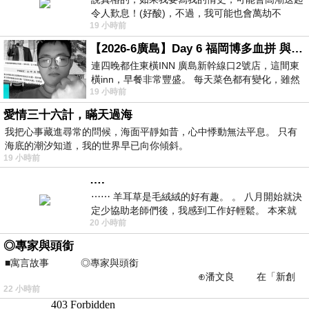
令人歎息！(好酸)，不過，我可能也會萬劫不
19 小時前
復...，每天跪鍵盤還是被判了花心的罪
【2026-6廣島】Day 6 福岡博多血拼 與機場接送少年司機深夜對談
連四晚都住東橫INN 廣島新幹線口2號店，這間東
橫inn，早餐非常豐盛。 每天菜色都有變化，雖然
19 小時前
看到工作人員拿出料理包加熱，但
愛情三十六計，瞞天過海
我把心事藏進尋常的問候，海面平靜如昔，心中悸動無法平息。 只有
海底的潮汐知道，我的世界早已向你傾斜。
19 小時前
….
⋯⋯ 羊耳草是毛絨絨的好有趣。 。 八月開始就決
定少協助老師們後，我感到工作好輕鬆。 本來就
20 小時前
不是我的工作啊。 真
◎專家與頭銜
■寓言故事 ◎專家與頭銜
⊕潘文良 在「新創
22 小時前
之谷」裡——