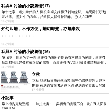
我與AI討論的小說劇情(17)
第十七章：遺失時代的人 辦公室裡安靜得只剩時鐘聲。 堯禹舜低頭翻
著相簿。 照片中的袁年，始終與人群保持距離。 別人在聊天。
16 小時前
知幻即離，不作方便，離幻即覺，亦無漸次
。。。。。。。。。。
16 小時前
我與AI討論的小說劇情(16)
第16章 世界的另一面 虞正舜的家附近開始有不尋常的動靜，虞正舜
母親都發現好像有被跟蹤的感覺，而虞正舜的父親則被要求請無薪假，
16 小時前
立秋
立秋 悠悠秋日施施然而來 陽光仍熾熱得叫人睜不
開眼 荷塘邊賞荷者絡繹不絕 是塘邊荷葉田田的凝
17 小時前
望 風中飄逸的是映日荷花別樣紅
小記事
早上禱告完翻聖經 加拉太書2 與福音的真理不合 就在眾人面前
對磯法說