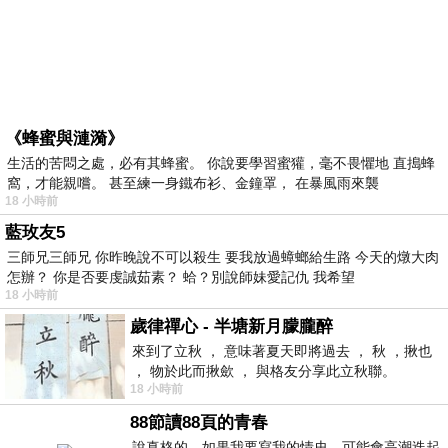
《蜂蜜與漣漪》
生活的苦悶之處，必有其蜂蜜。 你說要學習蜜獾，毫不畏懼地 直搗蜂
窩，才能親嚐。 甚至練一身鐵布衫、金鐘罩， 在暴風雨來襲
18 小時前
藍玫友5
三師兄三師兄 你昨晚說不可以殺生 要我放過蟑螂給生路 今天的燉大肉
怎辦？ 你是否要虔誠茹素？ 蛤？別說師妹愛記仇 我希望
18 小時前
歲律禪心 - 半塘新月朦朧醉
來到了立秋 ， 意味著夏天即將過去 ， 秋 ，揪也
， 物於此而揪歛 ， 與格友分享此立秋聯。
18 小時前
88節讀88頁的青春
說真格的，如果我要寫我的情史，可能會高潮迭起