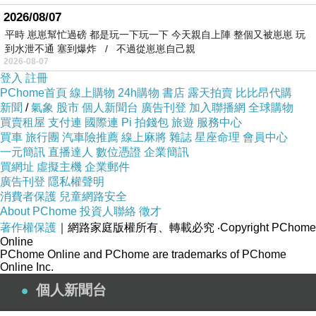
2026/08/07
平時 崽崽幫忙過磅 都是玩一下玩一下 今天親自上陣 整個又被崽崽 玩
到水泄不通 塞到爆炸 / 不過從崽崽自己親
2026-08-07
登入
註冊
PChome首頁
線上購物
24h購物
書店
露天拍賣
比比昂代購
新聞
/
氣象
股市
個人新聞台
廣告刊登
加入聯播網
全球購物
買賣租屋
支付連
國際連
Pi 拍錢包
旅遊
服務中心
買車
旅行團
汽車險推薦
線上麻將
雜誌
星座命理
會員中心
一元簡訊
直播達人
數位憑證
企業簡訊
買網址
虛擬主機
企業郵件
廣告刊登
隱私權聲明
消費者保護
兒童網路安全
About PChome
投資人聯絡
徵才
著作權保護
｜網路家庭版權所有、轉載必究
‧Copyright PChome
Online
PChome Online and PChome are trademarks of PChome
Online Inc.
個人新聞台