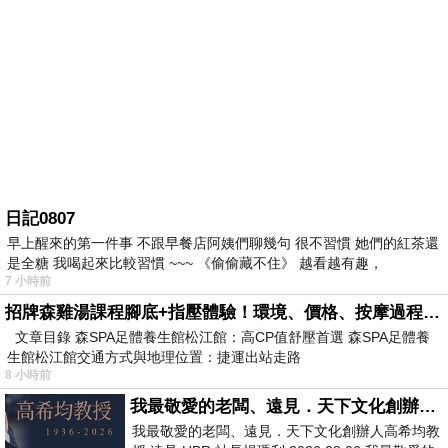
日記0807
早上醒來的第一件事 不跟早餐店阿姨們聊幾句 很不習慣 她們的紅茶還
是全糖 我喝起來比較習慣 ~~~ 《偷偷藏不住》 越看越有趣，
7 小時前
招牌森雞湯課程腳底+指壓體驗！環境、價格、按摩過程全紀錄，森SPA足體養生館松江館最新價格表
文章目錄 森SPA足體養生館松江館：高CP值舒壓首選 森SPA足體養
生館松江館交通方式與地理位置：捷運出站走路
8 小時前
我最敬愛的老闆、遠見．天下文化創辦人高希均教授
我最敬愛的老闆、遠見．天下文化創辦人高希均教