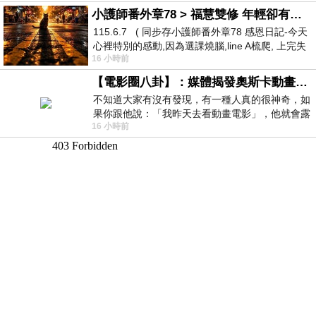
小護師番外章78 > 福慧雙修 年輕卻有個老靈魂 ㄑ金剛經〉podcast
115.6.7 ( 同步存小護師番外章78 感恩日記-今天
心裡特別的感動,因為選課燒腦,line A梳爬, 上完失
16 小時前
智課的她,特來傾
【電影圈八卦】：媒體揭發奧斯卡動畫項目投票醜聞！好萊塢為什麼看不起動畫電影？
不知道大家有沒有發現，有一種人真的很神奇，如
果你跟他說：「我昨天去看動畫電影」，他就會露
16 小時前
出一種慈祥的微笑，然後問你是不是陪小