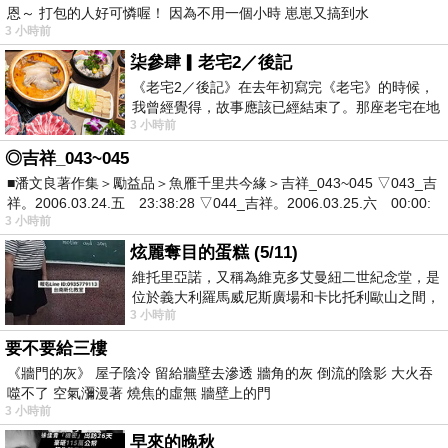
恩～ 打包的人好可憐喔！ 因為不用一個小時 崽崽又搞到水
3 小時前
柒參肆▎老宅2／後記
《老宅2／後記》在去年初寫完《老宅》的時候，
我曾經覺得，故事應該已經結束了。那座老宅在地
3 小時前
震中倒塌，七個人終於離開那片黑暗，
◎吉祥_043~045
■潘文良著作集＞勵益品＞魚雁千里共今緣＞吉祥_043~045 ▽043_吉
祥。2006.03.24.五 23:38:28 ▽044_吉祥。2006.03.25.六 00:00:
3 小時前
炫麗奪目的蛋糕 (5/11)
維托里亞諾，又稱為維克多艾曼紐二世紀念堂，是
位於義大利羅馬威尼斯廣場和卡比托利歐山之間，
3 小時前
用以紀念統一義大利統一後的的第一位國
要不要給三樓
《牆門的灰》 屋子陰冷 留給牆壁去滲透 牆角的灰 倒流的陰影 大火吞
噬不了 空氣瀰漫著 燒焦的虛無 牆壁上的門
3 小時前
早來的晚秋