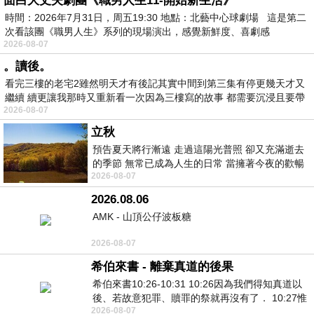
面白大丈夫劇團《職男人生11-開始新生活》
時間：2026年7月31日，周五19:30 地點：北藝中心球劇場 這是第二
次看該團《職男人生》系列的現場演出，感覺新鮮度、喜劇感
2026-08-07
。讀後。
看完三樓的老宅2雖然明天才有後記其實中間到第三集有停更幾天才又
繼續 續更讓我那時又重新看一次因為三樓寫的故事 都需要沉浸且要帶
2026-08-07
有
立秋
預告夏天將行漸遠 走過這陽光普照 卻又充滿逝去
的季節 無常已成為人生的日常 當擁著今夜的歡暢
2026-08-07
舒心 轉眼驟成昨日 而明晨 太陽
2026.08.06
AMK - 山頂公仔波板糖
2026-08-07
希伯來書 - 離棄真道的後果
希伯來書10:26-10:31 10:26因為我們得知真道以
後、若故意犯罪、贖罪的祭就再沒有了． 10:27惟
2026-08-07
有戰懼等候審判和那燒滅眾敵人的烈火