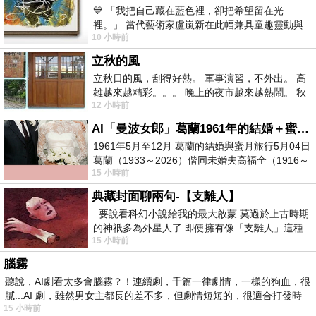
💙 「我把自己藏在藍色裡，卻把希望留在光
裡。」 當代藝術家盧嵐新在此幅兼具童趣靈動與
10 小時前
抽象韻味的新作中，用湛藍的羽翼般色塊包覆著
立秋的風
立秋日的風，刮得好熱。 軍事演習，不外出。 高
雄越來越精彩。。。 晚上的夜市越來越熱鬧。 秋
12 小時前
天的風刮得很熱 夜遊消暑熱。。。
AI「曼波女郎」葛蘭1961年的結婚＋蜜月旅行 #戀上老電影 #葛蘭 #粟子
1961年5月至12月 葛蘭的結婚與蜜月旅行5月04日
葛蘭（1933～2026）偕同未婚夫高福全（1916～
15 小時前
2004）乘郵輪赴倫敦6月15日於英國倫敦St.S
典藏封面聊兩句-【支離人】
要說看科幻小說給我的最大啟蒙 莫過於上古時期
的神祇多為外星人了 即便擁有像「支離人」這種
15 小時前
驚世駭俗的神通法門 也未必讀
腦霧
聽說，AI劇看太多會腦霧？！連續劇，千篇一律劇情，一樣的狗血，很
膩...AI 劇，雖然男女主都長的差不多，但劇情短短的，很適合打發時
15 小時前