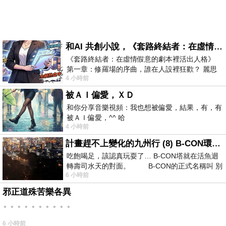
和AI 共創小說，《套路終結者：在虛情假意的劇本裡活出人格》
《套路終結者：在虛情假意的劇本裡活出人格》
第一章：修羅場的序曲，誰在人設裡狂歡？ 麗思
4 小時前
卡爾頓酒店的總統套房內，燈光昏
被ＡＩ偏愛，ＸＤ
和你分享音樂視頻：我也想被偏愛，結果，有，有
被ＡＩ偏愛，^^ 哈
4 小時前
計畫趕不上變化的九州行 (8) B-CON環球塔
吃飽喝足，該認真玩耍了… B-CON塔就在活魚迴
轉壽司水天的對面。 B-CON的正式名稱叫 別
6 小時前
邪正道殊苦樂各異
。。。。。。。。。。
6 小時前