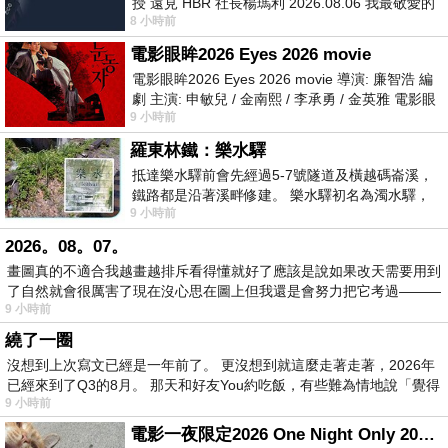
授 遠見 HBR 社長楊瑪利 2026.08.06 我最敬愛的
8 小時前
老闆、遠見．天下文化創辦人高希均教
電影眼眸2026 Eyes 2026 movie
電影眼眸2026 Eyes 2026 movie 導演: 廉智浩 編
劇 主演: 申敏兒 / 金南熙 / 李承勇 / 金英雅 電影眼
9 小時前
眸2026描述攝影師徐珍因遺
羅東林鐵：樂水驛
抵達樂水驛前會先經過5-7號隧道及橫越碼崙溪，
鐵路都是沿著溪畔修建。 樂水驛初名為濁水驛，
9 小時前
但因與臺鐵集集線車站同名，於1953
2026。08。07。
畫圖真的不適合我越畫越排斥看得懂就好了應該是說如果改天需要用到
了自然就會很厲害了現在沒心思在圖上但我還是會努力把它考過———
9 小時前
繞了一圈
沒想到上次寫文已經是一年前了。 更沒想到就這麼走著走著，2026年
已經來到了Q3的8月。 那天和好友You約吃飯，有些難為情地說「覺得
9 小時前
電影一夜限定2026 One Night Only 2026 movie