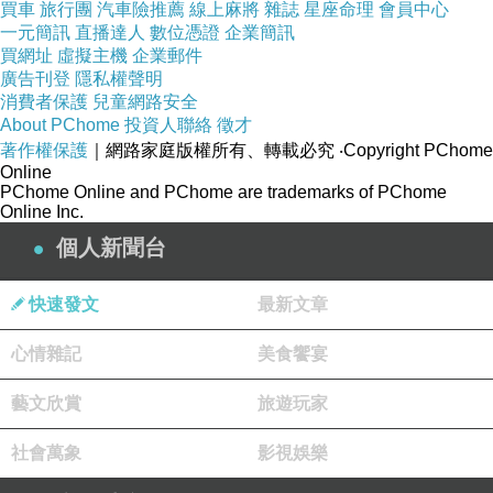
買車
旅行團
汽車險推薦
線上麻將
雜誌
星座命理
會員中心
一元簡訊
直播達人
數位憑證
企業簡訊
買網址
虛擬主機
企業郵件
廣告刊登
隱私權聲明
消費者保護
兒童網路安全
About PChome
投資人聯絡
徵才
著作權保護
｜網路家庭版權所有、轉載必究
‧Copyright PChome
Online
PChome Online and PChome are trademarks of PChome
Online Inc.
個人新聞台
快速發文
最新文章
開始來下竿
心情雜記
美食饗宴
就自己的印象
放中間水泡區
藝文欣賞
旅遊玩家
咬況會比較好
社會萬象
影視娛樂