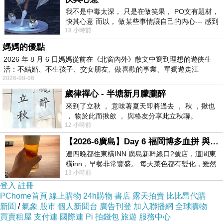
我不是中毒太深， 只是在做笑果， PO文有題材，
快其心意 而以， 做某些事情讓自己的內心--- 感到
18 小時前
愉快。
媽媽的優點
2026 年 8 月 6 日媽媽從前在《北窗內外》散文中寫到理想的遊俠生
活：不結婚、不生孩子、交女朋友、做喜歡的事業、單獨遊走江
2026-08-06
湖⋯⋯，
歲律禪心 - 半塘新月朦朧醉
來到了立秋 ， 意味著夏天即將過去 ， 秋 ，揪也
， 物於此而揪歛 ， 與格友分享此立秋聯。
12 小時前
【2026-6廣島】Day 6 福岡博多血拼 與機場接送少年司機深夜對談
店家提供雞心餌
連四晚都住東橫INN 廣島新幹線口2號店，這間東
橫inn，早餐非常豐盛。 每天菜色都有變化，雖然
自費可以買魚腸和蝦皮
13 小時前
看到工作人員拿出料理包加熱，但
所以使用雞心和蝦皮為餌
登入
註冊
PChome首頁
線上購物
24h購物
書店
露天拍賣
比比昂代購
基本上兩種餌都會咬
新聞
/
氣象
股市
個人新聞台
廣告刊登
加入聯播網
全球購物
買賣租屋
支付連
國際連
Pi 拍錢包
旅遊
服務中心