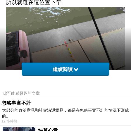
所以就選在這位置下竿
繼續閱讀
你可能感興趣的文章
剛開始使用浮球垂釣
忽略事實不計
大部分的政治意見和社會溝通意見，都是在忽略事實不計的情況下形成
後來還是改用浮標垂釣
的。
看起來比較習慣
12 小時前
快其心意