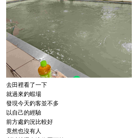
去田裡看了一下
就過來釣蝦場
發現今天釣客並不多
以自己的經驗
前方處釣況比較好
竟然也沒有人