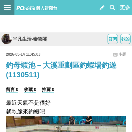
平凡生活-泰魯閣
訂閱
我的
2026-05-14 11:45:03
小羅
釣母蝦池－大溪重劃區釣蝦場釣遊
(1130511)
留言 0
收藏 0
推薦 0
最近天氣不是很好
就乾脆來釣蝦吧