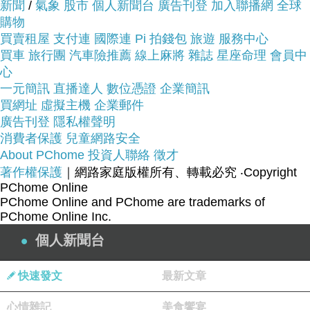
服務這麼優，當然在網路購物最好啦~~
一定要來看
新聞
/
氣象
股市
個人新聞台
廣告刊登
加入聯播網
全球
購物
看【築夢小舖】清光雲樣天絲兩用被床包組(加
買賣租屋
支付連
國際連
Pi 拍錢包
旅遊
服務中心
大)~~
買車
旅行團
汽車險推薦
線上麻將
雜誌
星座命理
會員中
心
商品網址:
一元簡訊
直播達人
數位憑證
企業簡訊
買網址
虛擬主機
企業郵件
廣告刊登
隱私權聲明
消費者保護
兒童網路安全
About PChome
投資人聯絡
徵才
著作權保護
｜網路家庭版權所有、轉載必究
‧Copyright
PChome Online
PChome Online and PChome are trademarks of
品號：3849747
PChome Online Inc.
個人新聞台
快速發文
最新文章
★防縮防褪色不起毛球
★清洗簡單、收納方便
心情雜記
美食饗宴