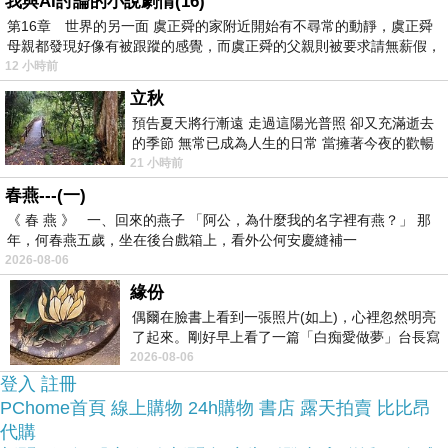
我與AI討論的小說劇情(16)
這麼方便當
用等店家開門也不用看店員臉色，
第16章 世界的另一面 虞正舜的家附近開始有不尋常的動靜，虞正舜
母親都發現好像有被跟蹤的感覺，而虞正舜的父親則被要求請無薪假，
然選擇在網路上購買~~
12 小時前
立秋
於是我也參考了其他網友【築夢小舖】清光雲樣天
預告夏天將行漸遠 走過這陽光普照 卻又充滿逝去
絲兩用被床包組(加大)的推薦開箱文及心得分享!
的季節 無常已成為人生的日常 當擁著今夜的歡暢
舒心 轉眼驟成昨日 而明晨 太陽
21 小時前
春燕---(一)
找了很多【築夢小舖】清光雲樣天絲兩用被床包組
《 春 燕 》 一、回來的燕子 「阿公，為什麼我的名字裡有燕？」 那
(加大)評論跟比價的結果，還有哪裡買最便宜划算，
年，何春燕五歲，坐在後台戲箱上，看外公何安慶縫補一
2026-08-06
發現它真的很不錯!!
緣份
偶爾在臉書上看到一張照片(如上)，心裡忽然明亮
品質有保障又有七天鑑
而且在網路上購買，
了起來。剛好早上看了一篇「白痴愛做夢」台長寫
賞期，不滿意可以退貨也不用擔心買
的貼文，在回顧年輕時瘋狂愛上
2026-08-06
登入
貴!
註冊
PChome首頁
線上購物
24h購物
書店
露天拍賣
比比昂
代購