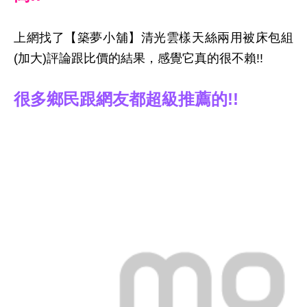
上網找了【築夢小舖】清光雲樣天絲兩用被床包組
(加大)評論跟比價的結果，感覺它真的很不賴!!
很多鄉民跟網友都超級推薦的!!