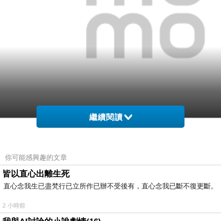
繼續閱讀
你可能感興趣的文章
網購經驗10多年的我在想【築夢小舖】清光雲樣天
皆以直心出離生死
絲兩用被床包組(加大)在網路上買應該會比較便宜，
直心念我生已盡梵行已立所作已辦不受後有，直心念我已斷不復更斷。
2 小時前
而且24小時都能買，上網慢慢挑選，慢慢比價，不