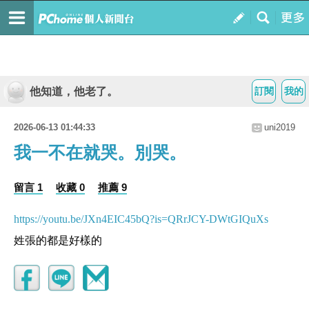
他知道，他老了。
訂閱
我的
2026-06-13 01:44:33
uni2019
我一不在就哭。別哭。
留言 1
收藏 0
推薦 9
https://youtu.be/JXn4EIC45bQ?is=QRrJCY-DWtGIQuXs
姓張的都是好樣的