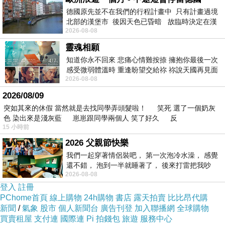
德國原先並不在我們的行程計畫中 只有計畫過境
北部的漢堡市 後因天色已昏暗 故臨時決定在漢
2026-08-08
堡市吃晚餐和過夜
靈魂相願
知道你永不回來 悲痛心情難按捺 擁抱你最後一次
感受微弱體溫時 重逢盼望交給祢 祢說天國再見面
2026-08-08
此刻忍淚說別離 他日靈魂再
2026/08/09
突如其來的休假 當然就是去找同學弄頭髮啦！ 笑死 選了一個奶灰
色 染出來是淺灰藍 崽崽跟同學兩個人 笑了好久 反
15 小時前
2026 父親節快樂
我們一起穿著情侶裝吧， 第一次泡冷水澡， 感覺
還不錯， 泡到一半就睡著了， 後來打雷把我吵
2026-08-08
醒， 手
登入
註冊
PChome首頁
線上購物
24h購物
書店
露天拍賣
比比昂代購
新聞
/
氣象
股市
個人新聞台
廣告刊登
加入聯播網
全球購物
買賣租屋
支付連
國際連
Pi 拍錢包
旅遊
服務中心