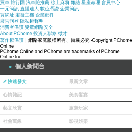
買車
旅行團
汽車險推薦
線上麻將
雜誌
星座命理
會員中心
一元簡訊
直播達人
數位憑證
企業簡訊
買網址
虛擬主機
企業郵件
廣告刊登
隱私權聲明
消費者保護
兒童網路安全
About PChome
投資人聯絡
徵才
著作權保護
｜網路家庭版權所有、轉載必究
‧Copyright PChome
Online
PChome Online and PChome are trademarks of PChome
Online Inc.
個人新聞台
快速發文
最新文章
心情雜記
美食饗宴
藝文欣賞
旅遊玩家
社會萬象
影視娛樂