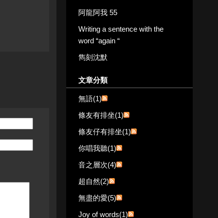
阿龍阿我 55
Writing a sentence with the
word “again “
雋刻沈默
文章分類
無語(1)
條友有排坐(1)
條友仔有排坐(1)
你唱我聽(1)
音之層次(4)
超自然(2)
無盡的愛(5)
Joy of words(1)