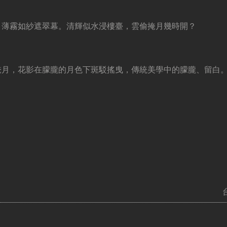
，薄霧如紗遮翠幕。清輝似水浸樓臺，雲偷掩月幾時開？
掩月，花影在朦朧的月色下斑駁搖曳，傳統美學中的朦朧、留白