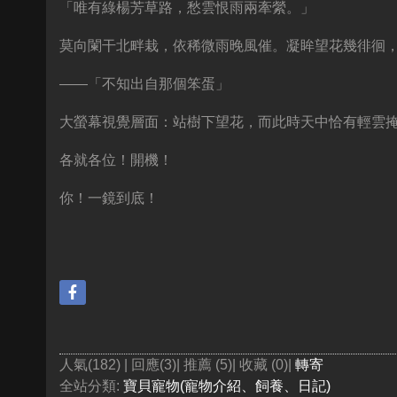
「唯有綠楊芳草路，愁雲恨雨兩牽縈。」
莫向闌干北畔栽，依稀微雨晚風催。凝眸望花幾徘徊
——「不知出自那個笨蛋」
大螢幕視覺層面：站樹下望花，而此時天中恰有輕雲
各就各位！開機！
你！一鏡到底！
人氣(182) | 回應(3)| 推薦 (
5
)| 收藏 (
0
)|
轉寄
全站分類:
寶貝寵物(寵物介紹、飼養、日記)