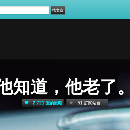
他知道，他老了
2,721
51
愛的鼓勵
訂閱站台