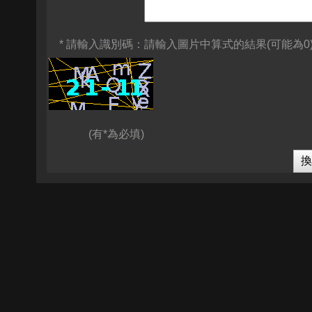
* 請輸入識別碼：
請輸入圖片中算式的結果(可能為0
(有*為必填)