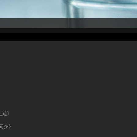
無題》
元夕》