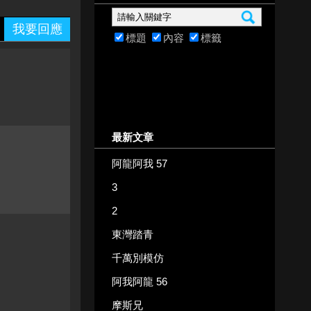
我要回應
標題
內容
標籤
最新文章
阿龍阿我 57
3
2
東灣踏青
千萬別模仿
阿我阿龍 56
摩斯兄