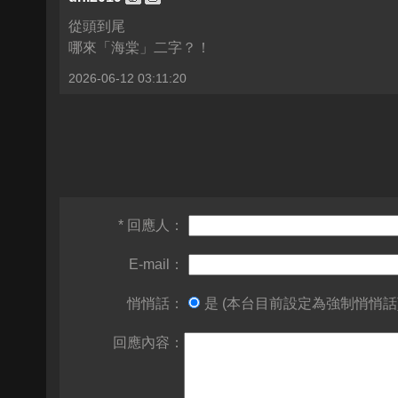
從頭到尾
哪來「海棠」二字？！
2026-06-12 03:11:20
* 回應人：
E-mail：
悄悄話：
是 (本台目前設定為強制悄悄話
回應內容：