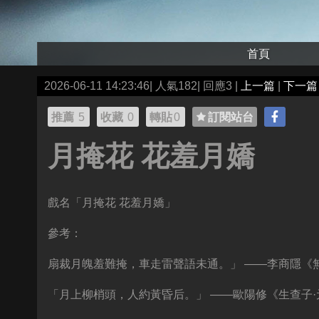
首頁
2026-06-11 14:23:46| 人氣182| 回應3 |
上一篇
|
下一篇
推薦
5
收藏
0
轉貼
0
訂閱站台
月掩花 花羞月嬌
戲名「月掩花 花羞月嬌」
參考：
扇裁月魄羞難掩，車走雷聲語未通。」 ——李商隱《
「月上柳梢頭，人約黃昏后。」 ——歐陽修《生查子·