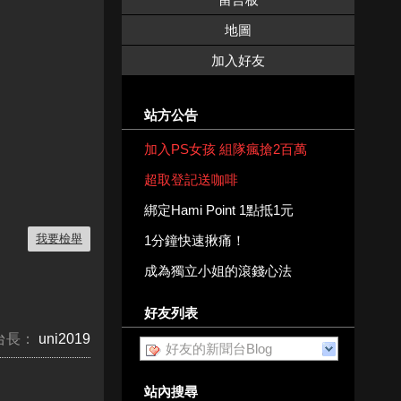
地圖
加入好友
站方公告
。
加入PS女孩 組隊瘋搶2百萬
超取登記送咖啡
綁定Hami Point 1點抵1元
我要檢舉
1分鐘快速揪痛！
成為獨立小姐的滾錢心法
好友列表
台長：
uni2019
好友的新聞台Blog
站內搜尋