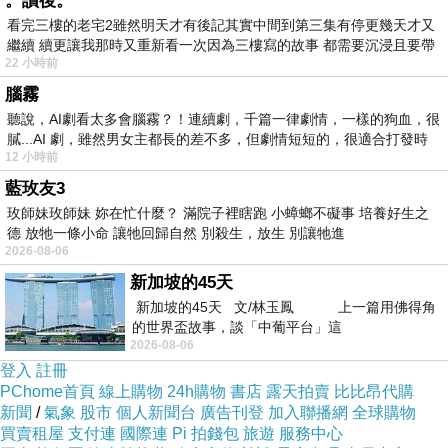
。讀後。
侘寂閉上眼睛後，聽到的是
看完三樓的老宅2雖然明天才有後記其實中間到第三集有停更幾天才又
繼續 續更讓我那時又重新看一次因為三樓寫的故事 都需要沉浸且要帶
布料摩擦的聲音。好多摩擦
22 小時前
有
腦霧
聲。然後，緋裳妍說：「現
聽說，AI劇看太多會腦霧？！連續劇，千篇一律劇情，一樣的狗血，很
膩...AI 劇，雖然男女主都長的差不多，但劇情短短的，很適合打發時
在可以張開眼了。」一睜
12 小時前
藍玫友3
眼，侘寂就被從牆角落走出
玫師妹玫師妹 妳在忙什麼？ 滿院子裡瞎跑 小蟑螂不礙事 培養好生之
德 放牠一條小命 讓牠回歸自然 別殺生，放生 別讓牠進
來的緋裳妍嚇到。一分鐘
2026-08-06
新加坡的45天
前，她還穿著那件毛衣和黑
新加坡的45天 文/林玉鳳 上一篇用佛得角
的世界盃故事，談「中葡平台」這
色緊身褲，而現在：站在陽
2026-08-06
登入
註冊
光明媚的房間裡，緋裳妍還
PChome首頁
線上購物
24h購物
書店
露天拍賣
比比昂代購
新聞
/
氣象
股市
個人新聞台
廣告刊登
加入聯播網
全球購物
是那頭柔順的黑髮，還是那
買賣租屋
支付連
國際連
Pi 拍錢包
旅遊
服務中心