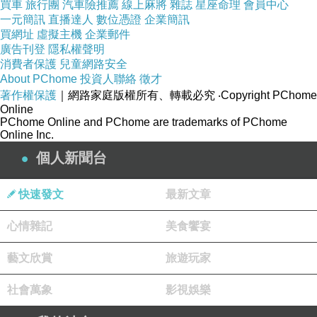
買車
旅行團
汽車險推薦
線上麻將
雜誌
星座命理
會員中心
狡黠誘人的笑容，還是那雙
一元簡訊
直播達人
數位憑證
企業簡訊
買網址
虛擬主機
企業郵件
邪魅又純潔的深棕色眼睛，
廣告刊登
隱私權聲明
消費者保護
兒童網路安全
About PChome
投資人聯絡
徵才
但是當他的目光順著她的身
著作權保護
｜網路家庭版權所有、轉載必究
‧Copyright PChome
Online
體滑落到她那非常大、非常
PChome Online and PChome are trademarks of PChome
Online Inc.
圓…我的天！這違反了所有
個人新聞台
的生物學、醫學和生理規
快速發文
最新文章
律，這不可能發生在短短八
心情雜記
美食饗宴
個小時之內她就懷上孕的大
藝文欣賞
旅遊玩家
肚子！不會吧！
社會萬象
影視娛樂