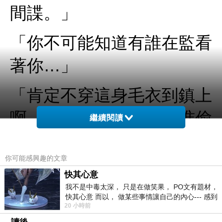
間諜。」
「你不可能知道有誰在監看
著你…」
「肯定不穿這身毛衣到鎮上
啊。你閉上眼睛，先不准偷
繼續閱讀
看。」緋裳妍邊說邊躲進了
轉角處還害怕侘寂不聽話似
你可能感興趣的文章
快其心意
的，她從轉角處再偷偷瞥了
我不是中毒太深， 只是在做笑果， PO文有題材，
快其心意 而以， 做某些事情讓自己的內心--- 感到
一眼，確保侘寂照做了。
20 小時前
愉快。