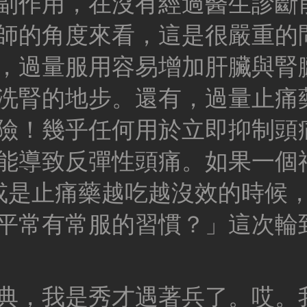
副作用，在沒有經過醫生診斷
師的角度來看，這是很嚴重的
，過量服用容易增加肝臟與腎
洗腎的地步。還有，過量止痛
險！幾乎任何用於立即抑制頭
能導致反彈性頭痛。如果一個
或是止痛藥越吃越沒效的時候
平常有常服的習慣？」這次輪
典，我是秀才遇著兵了。哎。