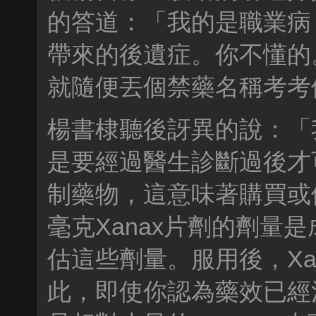
的答道：「我的是職業病
帶來的後遺症。你不懂的。
就隨便丟個禁藥名稱考考
楊書棣聽後訝異的說：「我
是要經過醫生診斷過後才可
制藥物，這意味著購買或供
毫克Xanax片劑的劑量
估這些劑量。服用後，Xa
此，即使你認為藥效已經