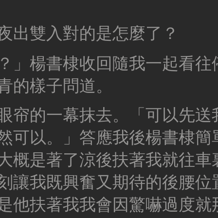
夜出雙入對的是怎麼了？
？」楊書棣收回隨我一起看往
青的樣子問道。
眼帘的一幕抹去。「可以先送
然可以。」答應我後楊書棣簡
大概是著了涼後扶著我就往車
刻讓我既興奮又期待的後腰位
是他扶著我我會因驚嚇過度就