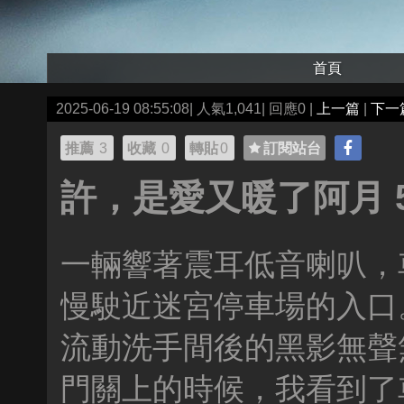
首頁
2025-06-19 08:55:08| 人氣1,041| 回應0 |
上一篇
|
下一
推薦
3
收藏
0
轉貼
0
訂閱站台
許，是愛又暖了阿月 5
一輛響著震耳低音喇叭，
慢駛近迷宮停車場的入口
流動洗手間後的黑影無聲
門關上的時候，我看到了