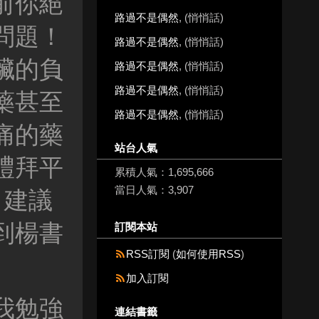
前你絕
路過不是偶然
, (悄悄話)
問題！
路過不是偶然
, (悄悄話)
臟的負
路過不是偶然
, (悄悄話)
路過不是偶然
, (悄悄話)
藥甚至
路過不是偶然
, (悄悄話)
痛的藥
站台人氣
禮拜平
累積人氣：
1,695,666
當日人氣：
3,907
，建議
到楊書
訂閱本站
RSS訂閱
(
如何使用RSS
)
加入訂閱
我勉強
連結書籤