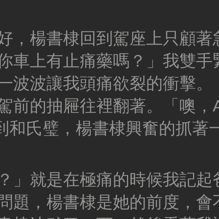
好，楊書棣回到駕座上只顧著
你車上有止痛藥嗎？」我雙手
一波波讓我頭痛欲裂的衝擊。
前的抽屜往裡翻著。「噢，Ad
像找到和氏璧，楊書棣興奮的抓著
？」就是在極痛的時候我記起
問題，楊書棣是她的前度，會