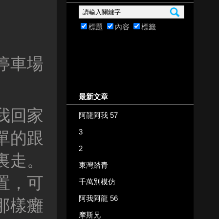
標題
內容
標籤
停車場
最新文章
我回家
阿龍阿我 57
3
單的跟
2
裏走。
東灣踏青
置，可
千萬別模仿
阿我阿龍 56
那樣癱
摩斯兄