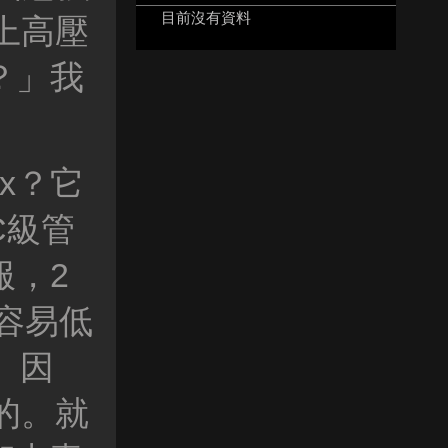
目前沒有資料
上高壓
？」我
x？它
C級管
服，2
很容易低
。因
的。就