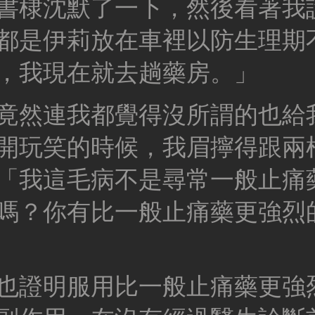
書棣沈默了一下，然後看著我
都是伊莉放在車裡以防生理期
，我現在就去趟藥房。」
竟然連我都覺得沒所謂的也給
開玩笑的時候，我眉擰得跟兩
「我這毛病不是尋常一般止痛
嗎？你有比一般止痛藥更強烈
也證明服用比一般止痛藥更強