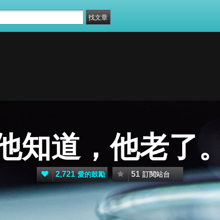
他知道，他老了
2,721
51
愛的鼓勵
訂閱站台