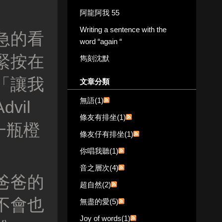
阿龍阿我 55
Writing a sentence with the
急的看
word “again “
緊按在
雋刻沈默
「讓我
文章分類
無語(1)
vil
條友有排坐(1)
一瓶橙
條友仔有排坐(1)
你唱我聽(1)
音之層次(4)
爸爸的
超自然(2)
不會也
無盡的愛(5)
Joy of words(1)