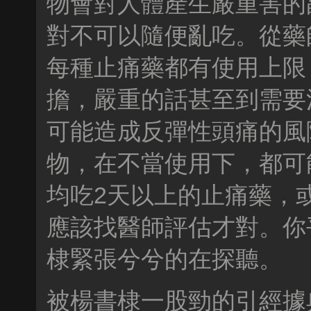
物會對人體產生嚴重害的
對不可以隨便亂吃。從藥
每種止痛藥都有使用上限
擔，嚴重的話甚至到需要
可能造成反彈性頭痛的風
物，在不當使用下，都可
均吃2天以上的止痛藥，
應該找醫師評估才對。你
棣緊張兮兮的在探聽。
被楊書棣一股勁的引經據