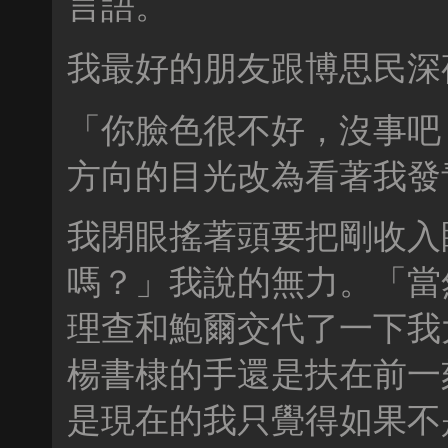
言語。
我最好的朋友跟博思民深
「你臉色很不好，沒事吧
方向的目光改為看著我發
我閉眼搖著頭要把剛收入
嗎？」我說的無力。「當
理查和鮑爾交代了一下我
楊書棣的手還是扶在前一
是現在的我只覺得如果不