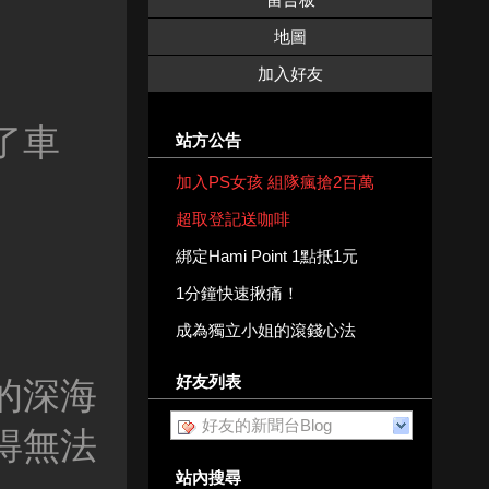
地圖
加入好友
了車
站方公告
加入PS女孩 組隊瘋搶2百萬
超取登記送咖啡
綁定Hami Point 1點抵1元
1分鐘快速揪痛！
成為獨立小姐的滾錢心法
好友列表
的深海
好友的新聞台Blog
得無法
站內搜尋