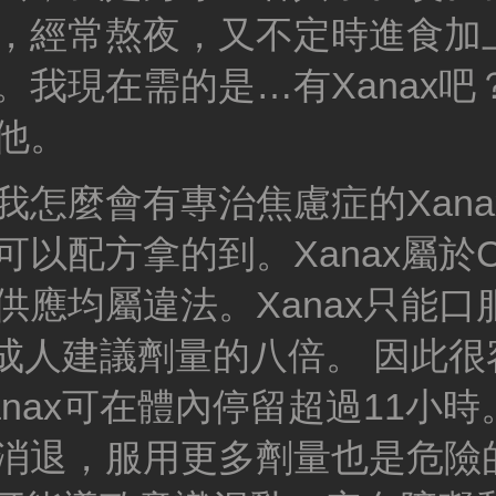
，經常熬夜，又不定時進食加
我現在需的是…有Xanax吧
他。
怎麼會有專治焦慮症的Xana
以配方拿的到。Xanax屬於
應均屬違法。Xanax只能口
是成人建議劑量的八倍。 因此
nax可在體內停留超過11小時
消退，服用更多劑量也是危險