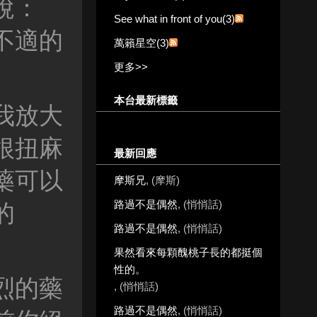
說：
See what in front of you(3)
不適的
萬籟星空(3)
更多
>>
本台最新標籤
我放大
根扭麻
最新回應
藥可以
摩斯兄
, (摩斯)
路過不是偶然
, (悄悄話)
的
路過不是偶然
, (悄悄話)
果然看來每顆醜桃子長的都挺個
性的。
烈的藥
, (悄悄話)
路過不是偶然
, (悄悄話)