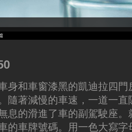
篇
0
車身和車窗漆黑的凱迪拉四門
。隨著減慢的車速，一道一直
無息的滑進了車的副駕駛座。
車的車牌號碼。用一色大寫字