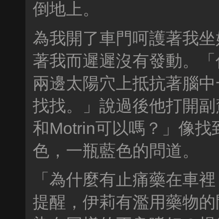
倒地上。
為我開了車門呵護著我坐
著我而遲遲沒有發動。「
兩邊太陽穴上抵抗著腦中
找找。」說過後他打開副駕
和Motrin可以嗎？」
色，一瓶藍色的問道。
「為什麼有止痛藥在車裡
提醒，伊莉有濫用藥物的