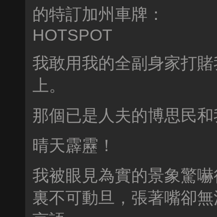
的特訂加州車牌：
HOTSPOT
我敢用我的全副身家打賭
上。
那個已是人夫的博思民和
晴天霹靂！
我被眼見為實的景象驚嚇
裏不可動旦，張著嘴卻無