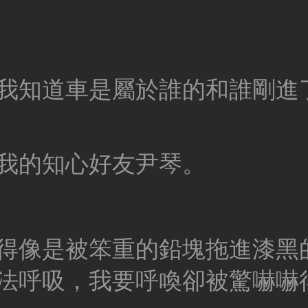
我知道車是屬於誰的和誰剛進
我的知心好友尹琴。
得像是被笨重的鉛塊拖進漆黑
法呼吸，我要呼喚卻被驚嚇嚇