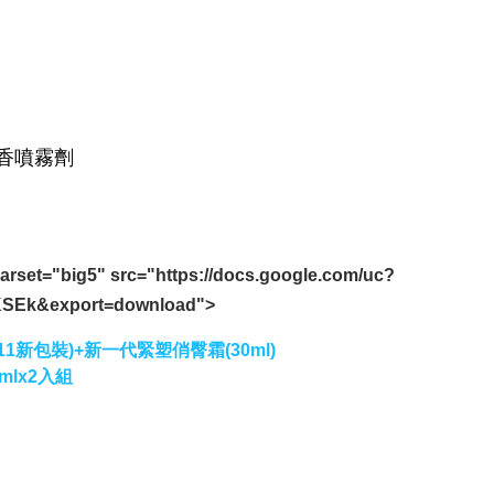
harset="big5" src="https://docs.google.com/uc?
SEk&export=download">
011新包裝)+新一代緊塑俏臀霜(30ml)
mlx2入組