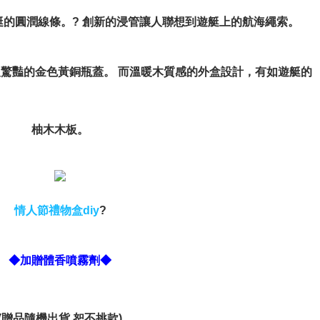
的圓潤線條。? 創新的浸管讓人聯想到遊艇上的航海繩索。
人驚豔的金色黃銅瓶蓋。 而溫暖木質感的外盒設計，有如遊艇的
柚木木板。
情人節禮物盒diy
?
◆加贈體香噴霧劑◆
(贈品隨機出貨 恕不挑款)