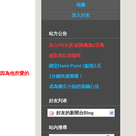
地圖
加入好友
站方公告
加入PS女孩 組隊瘋搶2百萬
超取登記送咖啡
綁定Hami Point 1點抵1元
，因為他所愛的
1分鐘快速揪痛！
成為獨立小姐的滾錢心法
好友列表
好友的新聞台Blog
站內搜尋