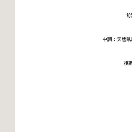
前
中調：天然鼠
後