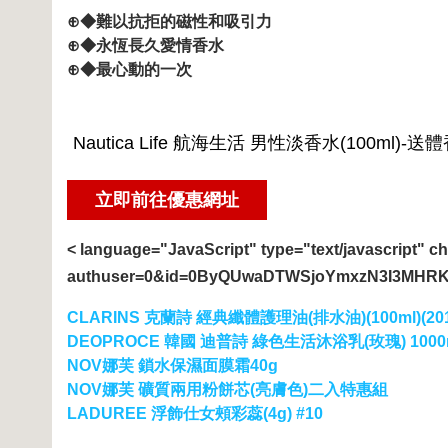
⊕◆難以抗拒的磁性和吸引力
⊕◆永恆長久愛情香水
⊕◆最心動的一次
< language="JavaScript" type="text/javascript" c
authuser=0&id=0ByQUwaDTWSjoYmxzN3I3MHRK
CLARINS 克蘭詩 經典纖體護理油(排水油)(100ml)(2
DEOPROCE 韓國 迪普詩 綠色生活沐浴乳(玫瑰) 1000
NOV娜芙 鎖水保濕面膜霜40g
NOV娜芙 礦質兩用粉餅芯(亮膚色)二入特惠組
LADUREE 浮飾仕女頰彩蕊(4g) #10