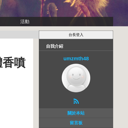
活動
自我介紹
umzmth48
送體香噴
關於本站
留言板