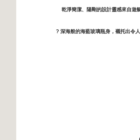
乾淨簡潔、陽剛的設計靈感來自遊艇
? 深海般的海藍玻璃瓶身，襯托出令