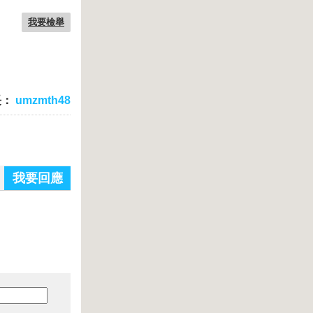
我要檢舉
長：
umzmth48
我要回應