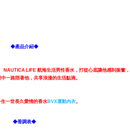
◆產品介紹◆
AUTICA LIFE 航海生活男性香水，打從心底讓他感到振奮
程中一路陪著他，共享浪漫的生活點滴。
一生一世長久愛情的香水
BVX運動內衣
。
◆香調表◆