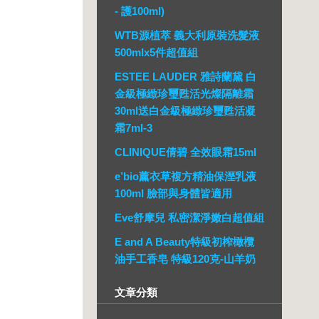
- 護100ml)
WTB源植萃 義大利原裝洗髮液
500mlx5件超值組
ESTEE LAUDER 雅詩蘭黛 白
金級極緻珍璽甦活光燦隔離霜
30ml送白金級極緻珍璽甦活凝
霜7ml-3
CLINIQUE倩碧 全效眼霜15ml
e’bio薰衣草複方精油保溼乳液
100ml 臉部與身體皆適用
Eve舒摩兒 私密潔淨嫩白超值組
E and A Beauty特級初榨橄欖
油手工香皂 特級120克-山羊奶
文章分類