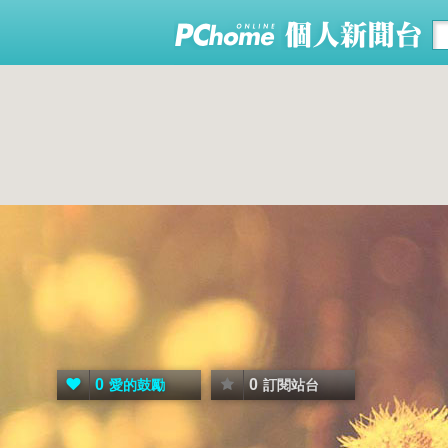
0
0
愛的鼓勵
訂閱站台