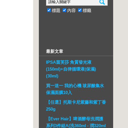
標題
內容
標籤
最新文章
IPSA茵芙莎 角質發光液
(150ml)+自律循環液(保濕)
(30ml)
買一送一 我的心機 玻尿酸集水
保濕面膜10入
【任選】托斯卡尼紫藤和紫丁香
250g
【Ever Hair】啤酒酵母洗潤護
系列3件組A(洗360ml - 潤320ml