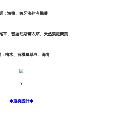
調：海鹽、象牙海岸有機薑
尾草、普羅旺斯薰衣草、天然紫羅蘭葉
調：檜木、有機薰草豆、海青
?
◆瓶身設計◆