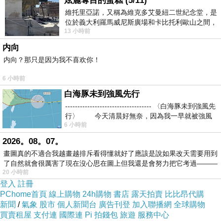
炫麗奪目的蛋糕 (5/11)
Jabees Beating 藍牙4.1運動防水耳塞式耳機
維托里亞諾，又稱為維克多艾曼紐二世紀念堂，是
領先全球最大品牌 SanDisk 16GB CLASS 10
位於義大利羅馬威尼斯廣場和卡比托利歐山之間，
13 小時前
用以紀念統一義大利統一後的的第一位國
30MB-s
内向
avier MHL轉接器(UH211)HDM I轉Micro USB具
内向？那只是因为我不喜欢你！
充電功能
6 小時前
【5入組】Kingston 金士頓 4GB microSDHC TF
白海豚未到強風先行
Class4 記憶卡
----------------------------------- 〈白海豚未到強風先
行〉 今天清晨好無奈，因為我一早就被強風
6 小時前
2026。08。07。
畫圖真的不適合我越畫越排斥看得懂就好了應該是說如果改天需要用到
了自然就會很厲害了現在沒心思在圖上但我還是會努力把它考過———
20 小時前
登入
註冊
PChome首頁
線上購物
24h購物
書店
露天拍賣
比比昂代購
新聞
/
氣象
股市
個人新聞台
廣告刊登
加入聯播網
全球購物
買賣租屋
支付連
國際連
Pi 拍錢包
旅遊
服務中心