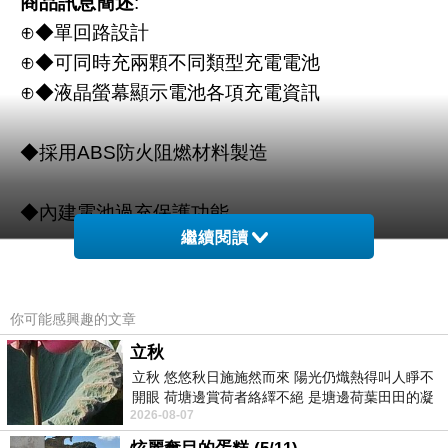
商品訊息簡述
:
⊕◆單回路設計
⊕◆可同時充兩顆不同類型充電電池
⊕◆液晶螢幕顯示電池各項充電資訊
◆採用ABS防火阻燃材料製造
◆內建電池過充保護功能
繼續閱讀
你可能感興趣的文章
立秋
立秋 悠悠秋日施施然而來 陽光仍熾熱得叫人睜不
開眼 荷塘邊賞荷者絡繹不絕 是塘邊荷葉田田的凝
群加 USB A- micro B 超軟線1.5M黑(USB2-
2026-08-07
望 風中飄逸的是映日荷花別樣紅
ERMIB150)