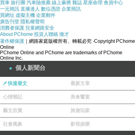
買車
旅行團
汽車險推薦
線上麻將
雜誌
星座命理
會員中心
一元簡訊
直播達人
數位憑證
企業簡訊
買網址
虛擬主機
企業郵件
廣告刊登
隱私權聲明
消費者保護
兒童網路安全
About PChome
投資人聯絡
徵才
著作權保護
｜網路家庭版權所有、轉載必究
‧Copyright PChome
Online
PChome Online and PChome are trademarks of PChome
Online Inc.
個人新聞台
快速發文
最新文章
心情雜記
美食饗宴
藝文欣賞
旅遊玩家
社會萬象
影視娛樂