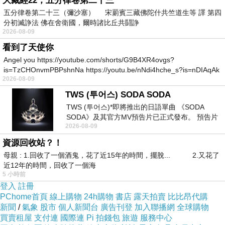
大藏經22，五分律卷第二十三
列硬碟外接盒
五分律卷第二十三（彌沙塞） 宋罽賓三藏佛陀什共竺道生等 譯 第四
SteelSeries QCK Diablo III Monk 鼠墊(僧侶)
分初滅諍法 佛在舍衛國，爾時諸比丘共鬪諍
2026-08-09
曜越 鎖護者 GALERU滑鼠線夾
看到了天使你
Cat.5e Hight-Speed 網路線 - 30M
Angel you https://youtube.com/shorts/G9B4XR4ovgs?
is=TzCHOnvmPBPshnNa https://youtu.be/nNdi4hche_s?is=nDIAqAk
2026-08-09
TWS (투어스) SODA SODA
TWS (투어스)*即將推出的日語單曲 《SODA
SODA》及其官方MV預告片已正式發布。 預告片
2026-08-09
一經發布， 就引發了粉絲們對這次夏季回
資源回收站？！
母親 : 1.回收了一個酒鬼，花了近15年的時間，擺脫... 2.又花了
近12年的時間，回收了一個海
5 小時前
登入
註冊
PChome首頁
線上購物
24h購物
書店
露天拍賣
比比昂代購
新聞
/
氣象
股市
個人新聞台
廣告刊登
加入聯播網
全球購物
買賣租屋
支付連
國際連
Pi 拍錢包
旅遊
服務中心