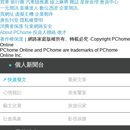
買車
旅行團
汽車險推薦
線上麻將
雜誌
星座命理
會員中心
一元簡訊
直播達人
數位憑證
企業簡訊
買網址
虛擬主機
企業郵件
廣告刊登
隱私權聲明
消費者保護
兒童網路安全
About PChome
投資人聯絡
徵才
著作權保護
｜網路家庭版權所有、轉載必究
‧Copyright PChome
Online
PChome Online and PChome are trademarks of PChome
Online Inc.
個人新聞台
快速發文
最新文章
心情雜記
美食饗宴
藝文欣賞
旅遊玩家
社會萬象
影視娛樂