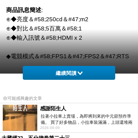
商品訊息簡述
:
⊕◆亮度＆#58;250cd＆#47;m2
⊕◆對比＆#58;5百萬＆#58;1
⊕◆輸入訊號＆#58;HDMI x 2
◆電競模式＆#58;FPS1＆#47;FPS2＆#47;RTS
繼續閱讀
你可能感興趣的文章
感謝陌生人
順悅 SUNYES USB2.0 連接延長線 公 - 母 連接
拉著小拉車上賣場，為即將到來的中元節預作準
備。 買了好多物品，小拉車裝滿滿，上頭還堆兩
線 1.5m
2026-08-09
紙箱。 雖辛苦了點，這點程度我一個人搬
PRORAID 八層式 USB 3.0+eSATA 3.5吋磁碟陣