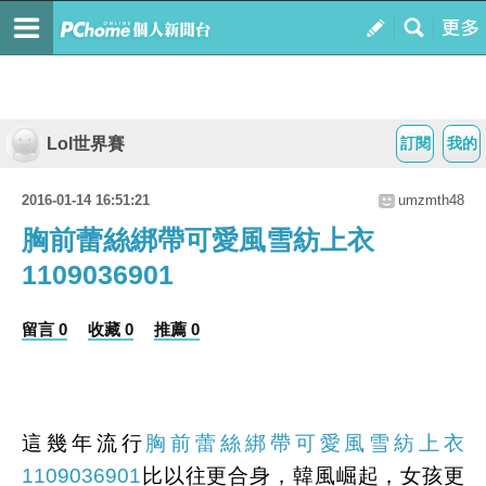
Lol世界賽
訂閱
我的
2016-01-14 16:51:21
umzmth48
胸前蕾絲綁帶可愛風雪紡上衣
1109036901
留言 0
收藏 0
推薦 0
這幾年流行
胸前蕾絲綁帶可愛風雪紡上衣
1109036901
比以往更合身，韓風崛起，女孩更