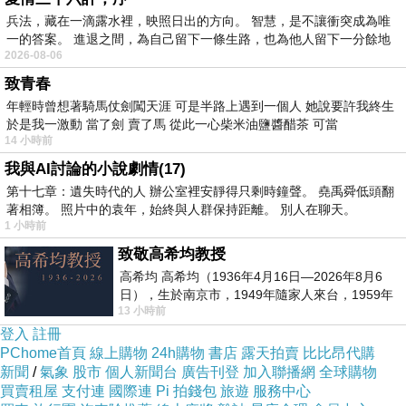
的迷人魅力
兵法，藏在一滴露水裡，映照日出的方向。 智慧，是不讓衝突成為唯
一的答案。 進退之間，為自己留下一條生路，也為他人留下一分餘地
2026-08-06
致青春
年輕時曾想著騎馬仗劍闖天涯 可是半路上遇到一個人 她說要許我終生
於是我一激動 當了劍 賣了馬 從此一心柴米油鹽醬醋茶 可當
14 小時前
我與AI討論的小說劇情(17)
第十七章：遺失時代的人 辦公室裡安靜得只剩時鐘聲。 堯禹舜低頭翻
著相簿。 照片中的袁年，始終與人群保持距離。 別人在聊天。
1 小時前
致敬高希均教授
高希均 高希均（1936年4月16日—2026年8月6
日），生於南京市，1949年隨家人來台，1959年
13 小時前
赴美深造並取得經濟發展博士學位。曾任
登入
註冊
PChome首頁
線上購物
24h購物
書店
露天拍賣
比比昂代購
新聞
/
氣象
股市
個人新聞台
廣告刊登
加入聯播網
全球購物
買賣租屋
支付連
國際連
Pi 拍錢包
旅遊
服務中心