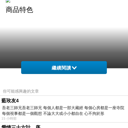
商品特色
繼續閱讀
綁帶蕾絲雪紡上衣，胸前綁帶設計
你可能感興趣的文章
藍玫友4
細緻唯美蕾絲無肩線設計，柔軟雪紡材質
吾老三師兄吾老三師兄 每個人都是一部大藏經 每個心房都是一座寺院
每個視事都是一個觀想 不論大大或小小都自在 心不拘於形
15 小時前
搭配小短褲露出修長美腿，在秋季盡情展現自己
愛情三十六計，序