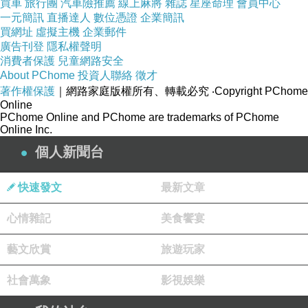
買車
旅行團
汽車險推薦
線上麻將
雜誌
星座命理
會員中心
一元簡訊
直播達人
數位憑證
企業簡訊
買網址
虛擬主機
企業郵件
廣告刊登
隱私權聲明
消費者保護
兒童網路安全
About PChome
投資人聯絡
徵才
著作權保護
｜網路家庭版權所有、轉載必究
‧Copyright PChome
Online
PChome Online and PChome are trademarks of PChome
Online Inc.
個人新聞台
快速發文
最新文章
心情雜記
美食饗宴
藝文欣賞
旅遊玩家
社會萬象
影視娛樂