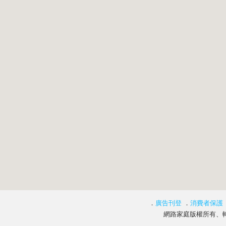
．
廣告刊登
．
消費者保護
網路家庭版權所有、轉載必究 