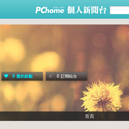
0
0
愛的鼓勵
訂閱站台
首頁