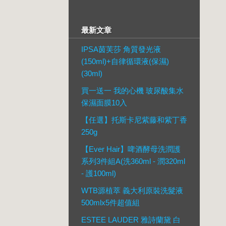
最新文章
IPSA茵芙莎 角質發光液
(150ml)+自律循環液(保濕)
(30ml)
買一送一 我的心機 玻尿酸集水
保濕面膜10入
【任選】托斯卡尼紫藤和紫丁香
250g
【Ever Hair】啤酒酵母洗潤護
系列3件組A(洗360ml - 潤320ml
- 護100ml)
WTB源植萃 義大利原裝洗髮液
500mlx5件超值組
ESTEE LAUDER 雅詩蘭黛 白