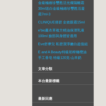
金級極緻珍璽甦活光燦隔離霜
30ml送白金級極緻珍璽甦活凝
霜7ml-3
CLINIQUE倩碧 全效眼霜15ml
e’bio薰衣草複方精油保溼乳液
100ml 臉部與身體皆適用
Eve舒摩兒 私密潔淨嫩白超值組
E and A Beauty特級初榨橄欖油
手工香皂 特級120克-山羊奶
文章分類
本台最新標籤
最新回應