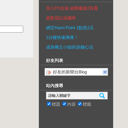
加入PS女孩 組隊瘋搶2百萬
超取登記送咖啡
綁定Hami Point 1點抵1元
1分鐘快速揪痛！
成為獨立小姐的滾錢心法
好友列表
好友的新聞台Blog
站內搜尋
標題
內容
標籤