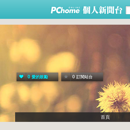
0
0
愛的鼓勵
訂閱站台
首頁