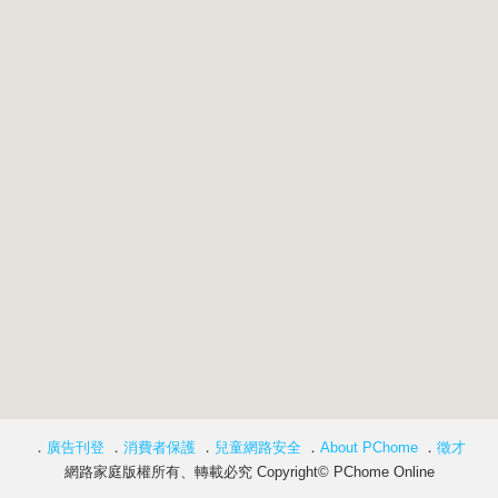
．
廣告刊登
．
消費者保護
．
兒童網路安全
．
About PChome
．
徵才
網路家庭版權所有、轉載必究 Copyright© PChome Online