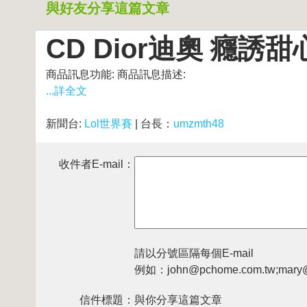
與好友分享這篇文章
CD Dior迪奧 癮誘甜
商品訊息功能: 商品訊息描述:
...詳全文
新聞台:
Lol世界賽
| 台長：
umzmth48
收件者E-mail：
請以分號區隔每個E-mail
例如：john@pchome.com.tw;mary@
信件標題：
與你分享這篇文章