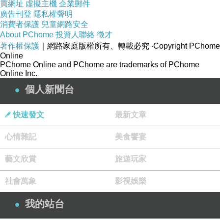
買網址
虛擬主機
企業郵件
廣告刊登
隱私權聲明
消費者保護
兒童網路安全
商品訊息描述
:
About PChome
投資人聯絡
徵才
著作權保護
｜網路家庭版權所有、轉載必究
‧Copyright PChome
Online
Tommy 勁夏限量女性淡香水(100ml)
PChome Online and PChome are trademarks of PChome
Online Inc.
個人新聞台
此款香氛有如一場舒服怡人的夏季派對,清新自然,展現活潑奔放的夏季
氣息
快速發文
最新文章
心情雜記
美食饗宴
◆ 香調表 ◆
藝文欣賞
旅遊玩家
前味: 楊桃、水仙、甜瓜
社會萬象
影視娛樂
中味: 茉莉花、梔子花
我的站台