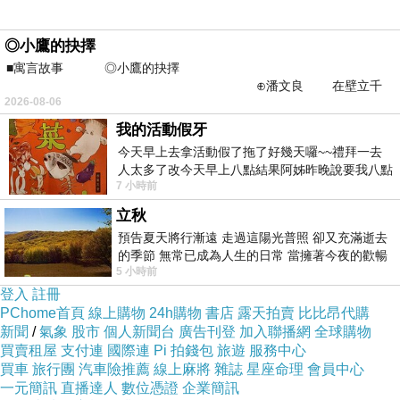
http://www.momoshop.com.tw/goods/GoodsDet
ail.jsp?
◎小鷹的抉擇
i_code=2058610&memid=6000000188&cid=a
■寓言故事 ◎小鷹的抉擇
puad&oid=1&osm=league
⊕潘文良 在壁立千
2026-08-06
仞的懸崖上，有一座遮天蔽
我的活動假牙
商品訊息功能
:
今天早上去拿活動假了拖了好幾天囉~~禮拜一去
人太多了改今天早上八點結果阿姊昨晚說要我八點
7 小時前
去西螺農會~回到莿桐都8點半多了
立秋
品號：2058610
預告夏天將行漸遠 走過這陽光普照 卻又充滿逝去
的季節 無常已成為人生的日常 當擁著今夜的歡暢
5 小時前
舒心 轉眼驟成昨日 而明晨 太陽
登入
註冊
Tommy 夏日限量版香氛
PChome首頁
線上購物
24h購物
書店
露天拍賣
比比昂代購
展現活潑奔放的夏季氣息
新聞
/
氣象
股市
個人新聞台
廣告刊登
加入聯播網
全球購物
買賣租屋
支付連
國際連
Pi 拍錢包
旅遊
服務中心
買車
旅行團
汽車險推薦
線上麻將
雜誌
星座命理
會員中心
一元簡訊
直播達人
數位憑證
企業簡訊