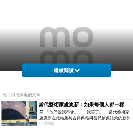
繼續閱讀
你可能感興趣的文章
當代藝術家盧嵐新：如果每個人都一樣，這世界該有多無聊？
🏛️ 「他們說我不像。」「我笑了。」 當代藝術家
盧嵐新在此幅兼具古典典雅與當代抽象語彙的新作
15 小時前
中，以沈靜的藍色空間為背景，描繪了
商品網址
: