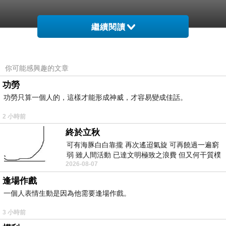
繼續閱讀
你可能感興趣的文章
功勞
功勞只算一個人的，這樣才能形成神威，才容易變成佳話。
2 小時前
終於立秋
可有海豚白白靠攏 再次遙迢氣旋 可再饒過一遍窮
弱 雖人間活動 已達文明極致之浪費 但又何干質樸
2026-08-07
者 只能白白陪葬
逢場作戲
一個人表情生動是因為他需要逢場作戲。
3 小時前