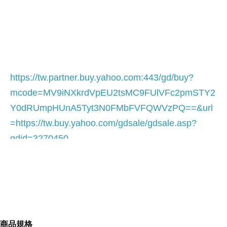
https://tw.partner.buy.yahoo.com:443/gd/buy?
mcode=MV9iNXkrdVpEU2tsMC9FUlVFc2pmSTY2
Y0dRUmpHUnA5Tyt3N0FMbFVFQWVzPQ==&url
=
https://tw.buy.yahoo.com/gdsale/gdsale.asp?
gdid=3270450
316 L Fine Steel
商品規格