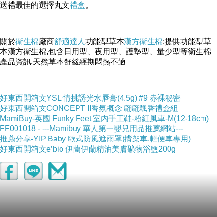
送禮最佳的選擇丸文
禮盒
。
關於
衛生棉
廠商
舒適達人
功能型草本
漢方衛生棉
:提供功能型草
本漢方衛生棉,包含日用型、夜用型、護墊型、量少型等衛生棉
產品資訊,天然草本舒緩經期悶熱不適
好東西開箱文YSL 情挑誘光水唇膏(4.5g) #9 赤裸秘密
好東西開箱文CONCEPT II香氛概念 翩翩飄香禮盒組
MamiBuy-英國 Funky Feet 室內手工鞋-粉紅風車-M(12-18cm)
FF001018 - ---Mamibuy 華人第一嬰兒用品推薦網站---
推薦分享-YIP Baby 歐式防風遮雨罩(揹架車.輕便車專用)
好東西開箱文e’bio 伊蘭伊蘭精油美膚礦物浴鹽200g