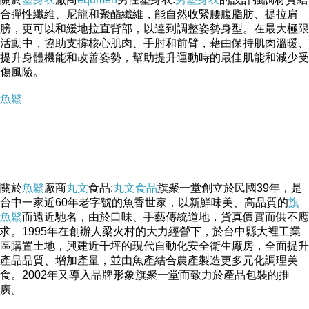
合彈性纖維、尼龍和聚酯纖維，能自然收緊腰腹脂肪、提拉肩
膀，更可以和緩地拉直背部，以達到調整姿勢身型。在最大極限
活動中，協助支撐核心肌肉、手肘和前臂，藉由保持肌肉溫暖、
提升身體機能和改善姿勢，幫助提升運動時的最佳肌能和減少受
傷風險。
魚鬆
關於
魚鬆
廠商
丸文
食品:
丸文食品
旗聚一堂創立於民國39年，是
台中一家近60年老字號的魚香世家，以新鮮味美、高品質的
旗
魚鬆
而遠近馳名，由於口味、手藝傳統道地，貨真價實而供不應
求。1995年在創辦人梁火村的大力經營下，於台中縣大裡工業
區購置土地，興建近千坪的現代自動化安全衛生廠房，全面提升
產品品質、增加產量，並由魚產結合農產製造更多元化調理美
食。2002年又導入品牌形象旗聚一堂而致力於產品包裝的推
廣。