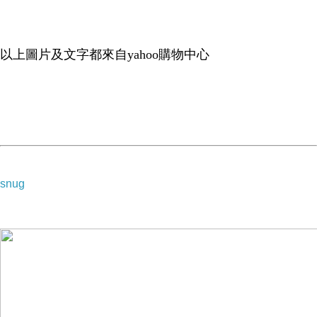
-->
以上圖片及文字都來自yahoo購物中心
▲ 收起內容
▼ 展開特別推薦
snug