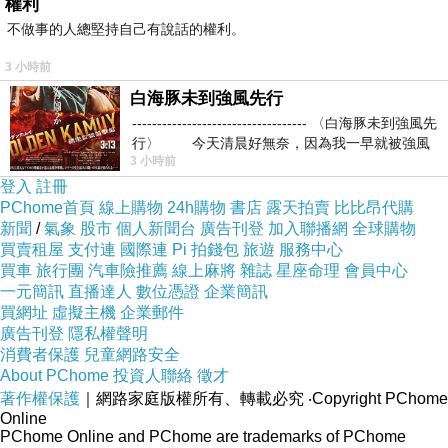
權利
不做事的人總堅持自己有說話的權利。
3 小時前
白海豚未到強風先行
----------------------------------- 〈白海豚未到強風先
行〉 今天清晨好無奈，因為我一早就被強風
3 小時前
登入
註冊
PChome首頁
線上購物
24h購物
書店
露天拍賣
比比昂代購
新聞
/
氣象
股市
個人新聞台
廣告刊登
加入聯播網
全球購物
買賣租屋
支付連
國際連
Pi 拍錢包
旅遊
服務中心
買車
旅行團
汽車險推薦
線上麻將
雜誌
星座命理
會員中心
一元簡訊
直播達人
數位憑證
企業簡訊
買網址
虛擬主機
企業郵件
廣告刊登
隱私權聲明
消費者保護
兒童網路安全
About PChome
投資人聯絡
徵才
著作權保護
｜網路家庭版權所有、轉載必究
‧Copyright PChome
Online
PChome Online and PChome are trademarks of PChome