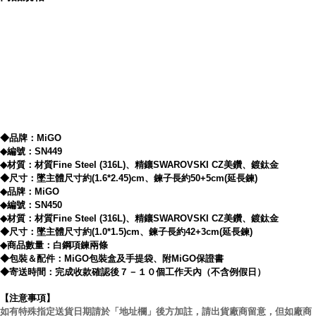
Free 自由系列
精鑲SWAROVSKI CZ美鑽
◆品牌：MiGO
◆編號：SN449
男女各一條
◆材質：材質Fine Steel (316L)、精鑲SWAROVSKI CZ美鑽、鍍鈦金
◆尺寸：墜主體尺寸約(1.6*2.45)cm、鍊子長約50+5cm(延長鍊)
◆品牌：MiGO
◆編號：SN450
◆材質：材質Fine Steel (316L)、精鑲SWAROVSKI CZ美鑽、鍍鈦金
◆尺寸：墜主體尺寸約(1.0*1.5)cm、鍊子長約42+3cm(延長鍊)
◆商品數量：白鋼項鍊兩條
◆包裝＆配件：MiGO包裝盒及手提袋、附MiGO保證書
內容簡介
◆寄送時間：完成收款確認後７－１０個工作天內（不含例假日）
【注意事項】
【MiGO】 Link 對男女項鍊
如有特殊指定送貨日期請於「地址欄」後方加註，請出貨廠商留意，但如廠商