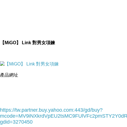
【MiGO】 Link 對男女項鍊
產品網址
https://tw.partner.buy.yahoo.com:443/gd/buy?
mcode=MV9iNXkrdVpEU2tsMC9FUlVFc2pmSTY2Y0d
gdid=3270450