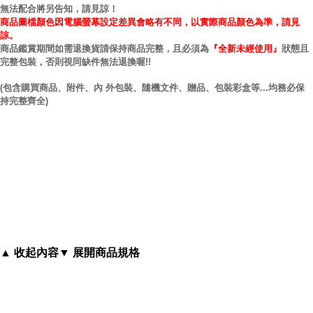
無法配合將另告知，請見諒！
商品圖檔顏色因電腦螢幕設定差異會略有不同，以實際商品顏色為準，請見
諒。
商品鑑賞期間如需退換貨請保持商品完整，且必須為
『全新未經使用』
狀態且
完整包裝，否則視同缺件無法退換喔!!
(包含購買商品、附件、內 外包裝、隨機文件、贈品、包裝彩盒等...均務必保
持完整齊全)
2012 Free 自由系列
以下圖片僅供參考實際出貨以商
▲ 收起內容
▼ 展開商品規格