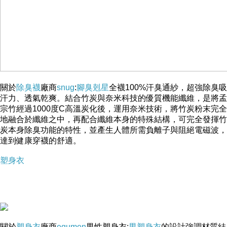
關於
除臭襪
廠商
snug
:
腳臭剋星
全襪100%汗臭通紗，超強除臭吸
汗力、透氣乾爽。結合竹炭與奈米科技的優質機能纖維，是將孟
宗竹經過1000度C高溫炭化後，運用奈米技術，將竹炭粉末完全
地融合於纖維之中，再配合纖維本身的特殊結構，可完全發揮竹
炭本身除臭功能的特性，並產生人體所需負離子與阻絕電磁波，
達到健康穿襪的舒適。
塑身衣
關於
塑身衣
廠商
equmen
男性塑身衣:
男塑身衣
的設計強調材質結