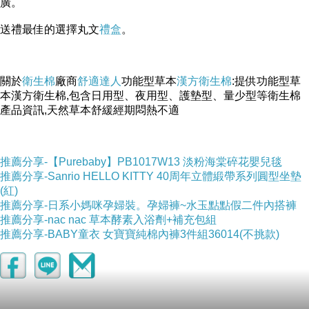
廣。
送禮最佳的選擇丸文
禮盒
。
關於
衛生棉
廠商
舒適達人
功能型草本
漢方衛生棉
:提供功能型草
本漢方衛生棉,包含日用型、夜用型、護墊型、量少型等衛生棉
產品資訊,天然草本舒緩經期悶熱不適
推薦分享-【Purebaby】PB1017W13 淡粉海棠碎花嬰兒毯
推薦分享-Sanrio HELLO KITTY 40周年立體緞帶系列圓型坐墊
(紅)
推薦分享-日系小媽咪孕婦裝。孕婦褲~水玉點點假二件內搭褲
推薦分享-nac nac 草本酵素入浴劑+補充包組
推薦分享-BABY童衣 女寶寶純棉內褲3件組36014(不挑款)