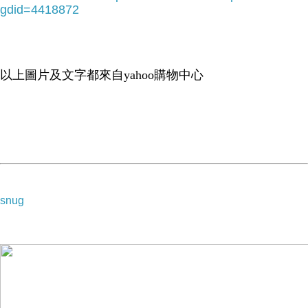
讓狗狗平靜不狂暴
gdid=4418872
規格:100ml 1入
以上圖片及文字都來自yahoo購物中心
-->
snug
▲ 收起內容
▼ 展開特別推薦