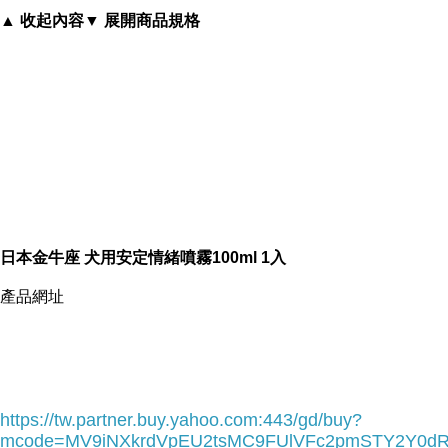
▲ 收起內容
▼ 展開商品規格
日本金牛座 犬用安定情緒噴霧100ml 1入
日本金牛座 犬用安定情緒噴霧100ml 1入
氣息芬芳
產品網址
在釋放鎮定情緒的費洛蒙時 試著稱讚狗狗作為訓練 藉以達到認知彼此安
以天然清香的薰衣草，薄荷，洋甘菊，辣椒萃取物製成的香氛
https://tw.partner.buy.yahoo.com:443/gd/buy?
mcode=MV9iNXkrdVpEU2tsMC9FUlVFc2pmSTY2Y0d