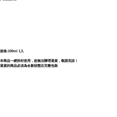
gdid=4418872
氣息芬芳
規格:100ml 1入
讓狗狗穩定情緒不狂暴
本商品一經拆封使用，恕無法辦理退貨，敬請見諒！
退貨的商品必須為全新狀態且完整包裝
內容簡介
日本金牛座 犬用安定情緒噴霧100ml 1入