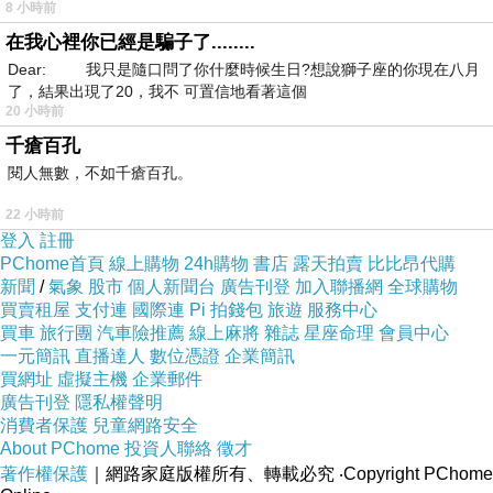
8 小時前
在我心裡你已經是騙子了........
Dear: 我只是隨口問了你什麼時候生日?想說獅子座的你現在八月
了，結果出現了20，我不 可置信地看著這個
20 小時前
千瘡百孔
閱人無數，不如千瘡百孔。
22 小時前
登入
註冊
PChome首頁
線上購物
24h購物
書店
露天拍賣
比比昂代購
新聞
/
氣象
股市
個人新聞台
廣告刊登
加入聯播網
全球購物
買賣租屋
支付連
國際連
Pi 拍錢包
旅遊
服務中心
買車
旅行團
汽車險推薦
線上麻將
雜誌
星座命理
會員中心
一元簡訊
直播達人
數位憑證
企業簡訊
買網址
虛擬主機
企業郵件
廣告刊登
隱私權聲明
消費者保護
兒童網路安全
About PChome
投資人聯絡
徵才
著作權保護
｜網路家庭版權所有、轉載必究
‧Copyright PChome