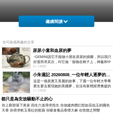
繼續閱讀
你可能感興趣的文章
尿尿小童和血尿的夢
↑GEMINI說它不能做小朋友尿尿的插圖，所以我只
好退而求其次，叫它做「寵物在椅子上，神龕和中
21 小時前
年人臉孔」的畫了。 六月底
小朱週記 20260808_一位年輕人逐夢的真實故事
這是一個真實又美麗的故事，下週一位年輕大學畢
業生要去實現她的美國夢，在沒有家裡經濟奧援的
17 小時前
情況下，靠著自我努力工作累積出國基
都只是為安放騷動不止的心
你上窮碧落下黃泉 四生六道尋求投生 你放縱肉體幻想如花似玉的國色
天香 你尋求軟玉香紅的慰藉 你吸食毒品香煙大麻 在恍惚之間瞥