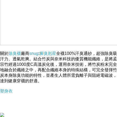
關於
除臭襪
廠商
snug
:
腳臭剋星
全襪100%汗臭通紗，超強除臭吸
汗力、透氣乾爽。結合竹炭與奈米科技的優質機能纖維，是將孟
宗竹經過1000度C高溫炭化後，運用奈米技術，將竹炭粉末完全
地融合於纖維之中，再配合纖維本身的特殊結構，可完全發揮竹
炭本身除臭功能的特性，並產生人體所需負離子與阻絕電磁波，
達到健康穿襪的舒適。
塑身衣