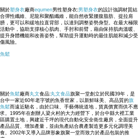
關於
塑身衣
廠商
equmen
男性塑身衣:
男塑身衣
的設計強調材質結
合彈性纖維、尼龍和聚酯纖維，能自然收緊腰腹脂肪、提拉肩
膀，更可以和緩地拉直背部，以達到調整姿勢身型。在最大極限
活動中，協助支撐核心肌肉、手肘和前臂，藉由保持肌肉溫暖、
提升身體機能和改善姿勢，幫助提升運動時的最佳肌能和減少受
傷風險。
魚鬆
關於
魚鬆
廠商
丸文
食品:
丸文食品
旗聚一堂創立於民國39年，是
台中一家近60年老字號的魚香世家，以新鮮味美、高品質的
旗
魚鬆
而遠近馳名，由於口味、手藝傳統道地，貨真價實而供不應
求。1995年在創辦人梁火村的大力經營下，於台中縣大裡工業
區購置土地，興建近千坪的現代自動化安全衛生廠房，全面提升
產品品質、增加產量，並由魚產結合農產製造更多元化調理美
食。2002年又導入品牌形象旗聚一堂而致力於產品包裝的推