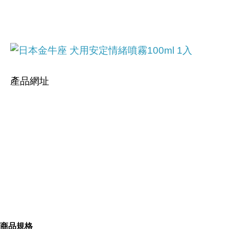
產品網址
https://tw.partner.buy.yahoo.com:443/gd/buy?
mcode=MV9iNXkrdVpEU2tsMC9FUlVFc2pmSTY2
Y0dRUmpHUnA5Tyt3N0FMbFVFQWVzPQ==&url
=
https://tw.buy.yahoo.com/gdsale/gdsale.asp?
商品規格