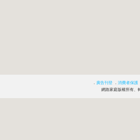
．
廣告刊登
．
消費者保護
網路家庭版權所有、轉載必究 