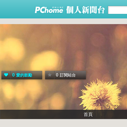
0
0
愛的鼓勵
訂閱站台
首頁