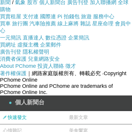
商品網址:
新聞
/
氣象
股市
個人新聞台
廣告刊登
加入聯播網
全球
購物
買賣租屋
支付連
國際連
Pi 拍錢包
旅遊
服務中心
買車
旅行團
汽車險推薦
線上麻將
雜誌
星座命理
會員中
心
一元簡訊
直播達人
數位憑證
企業簡訊
買網址
虛擬主機
企業郵件
廣告刊登
隱私權聲明
品號：3453919
消費者保護
兒童網路安全
About PChome
投資人聯絡
徵才
著作權保護
｜網路家庭版權所有、轉載必究
‧Copyright
PChome Online
變成溫暖的眷意
PChome Online and PChome are trademarks of
PChome Online Inc.
你的微笑 是那樣詩意
個人新聞台
溫暖到我心裡
快速發文
最新文章
心情雜記
美食饗宴