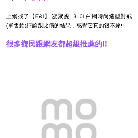
上網找了【E&I】-凝聚愛- 316L白鋼時尚造型對戒
(單售款)評論跟比價的結果，感覺它真的很不賴!!
很多鄉民跟網友都超級推薦的!!