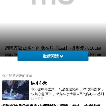
網購經驗10多年的我在想【E&I】-凝聚愛- 316L白
鋼時尚造型對戒(單售款)在網路上買應該會比較便
繼續閱讀
宜，
你可能感興趣的文章
而且24小時都能買，上網慢慢挑選，慢慢比價，不
這麼方便當
快其心意
用等店家開門也不用看店員臉色，
我不是中毒太深， 只是在做笑果， PO文有題材，
然選擇在網路上購買~~
快其心意 而以， 做某些事情讓自己的內心--- 感到
愉快。
21 小時前