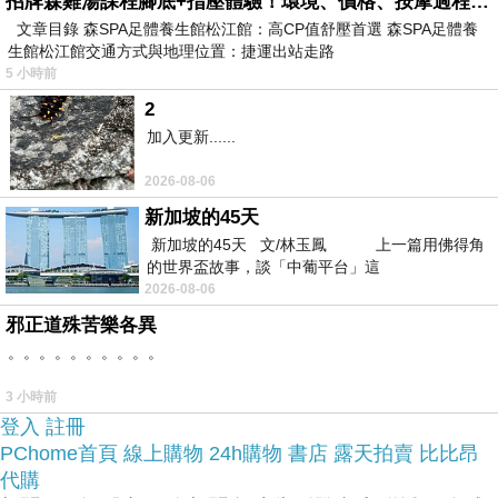
於是我也參考了其他網友【E&I】-凝聚愛- 316L白
招牌森雞湯課程腳底+指壓體驗！環境、價格、按摩過程全紀錄，森SPA足體養生館松江館最新價格表
文章目錄 森SPA足體養生館松江館：高CP值舒壓首選 森SPA足體養
鋼時尚造型對戒(單售款)的推薦開箱文及心得分享!
生館松江館交通方式與地理位置：捷運出站走路
5 小時前
找了很多【E&I】-凝聚愛- 316L白鋼時尚造型對戒
2
(單售款)評論跟比價的結果，還有哪裡買最便宜划
加入更新......
算，發現它真的很不錯!!
2026-08-06
新加坡的45天
品質有保障又有七天鑑
而且在網路上購買，
新加坡的45天 文/林玉鳳 上一篇用佛得角
賞期，不滿意可以退貨也不用擔心買
的世界盃故事，談「中葡平台」這
2026-08-06
貴!
邪正道殊苦樂各異
。。。。。。。。。。
服務這麼優，當然在網路購物最好啦~~
一定要來看
3 小時前
看【E&I】-凝聚愛- 316L白鋼時尚造型對戒(單售
登入
註冊
款)~~
PChome首頁
線上購物
24h購物
書店
露天拍賣
比比昂
代購