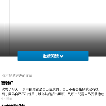
繼續閱讀
網購經驗10多年的我在想Borghese靚白泥漿面膜在
網路上買應該會比較便宜，
你可能感興趣的文章
面對吧
而且24小時都能買，上網慢慢挑選，不用等店家開
沈思了好久 ，所有的錯都是自己造成的，自己不要去接觸就沒有後
續，因為自己不知輕重，以為無所謂出風頭，到頭出問題自己要承擔怨
這麼方便當然選擇在
門也不用看店員臉色，
不
4 小時前
網路上購買~~