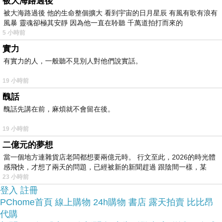
被大海路過後
被大海路過後 他的生命整個擴大 看到宇宙的日月星辰 有風有歌有浪有
風暴 靈魂卻極其安靜 因為他一直在聆聽 千萬道拍打而來的
於是我參考了其他網友Borghese靚白泥漿面膜的推
5 小時前
薦開箱文及心得分享!
實力
有實力的人，一般聽不見別人對他們說實話。
上網找了很多Borghese靚白泥漿面膜評論跟比價的
19 小時前
結果，還有哪裡買最便宜划算，發現它真的很不錯!!
醜話
醜話先講在前，麻煩就不會留在後。
品質有保障又有七天鑑
而且在網路上購買，
賞期，不滿意可以退貨也不用擔心買
19 小時前
貴!
二億元的夢想
當一個地方連雜貨店老闆都想要兩億元時。 行文至此，2026的時光體
感飛快，才想了兩天的問題，已經被新的新聞趕過 跟陰間一樣，某
服務這麼優，當然在網路購物最好啦~~
你一定要來
23 小時前
登入
註冊
看看Borghese靚白泥漿面膜~~
PChome首頁
線上購物
24h購物
書店
露天拍賣
比比昂
代購