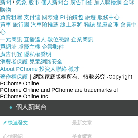
商品網址:
新聞
/
氣象
股市
個人新聞台
廣告刊登
加入聯播網
全球
購物
買賣租屋
支付連
國際連
Pi 拍錢包
旅遊
服務中心
買車
旅行團
汽車險推薦
線上麻將
雜誌
星座命理
會員中
心
一元簡訊
直播達人
數位憑證
企業簡訊
買網址
虛擬主機
企業郵件
廣告刊登
隱私權聲明
消費者保護
兒童網路安全
About PChome
投資人聯絡
徵才
著作權保護
｜網路家庭版權所有、轉載必究
‧Copyright
PChome Online
PChome Online and PChome are trademarks of
PChome Online Inc.
個人新聞台
快速發文
最新文章
心情雜記
美食饗宴