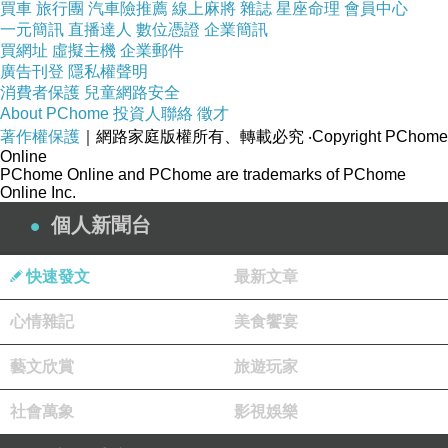
買車
旅行團
汽車險推薦
線上麻將
雜誌
星座命理
會員中心
一元簡訊
直播達人
數位憑證
企業簡訊
買網址
虛擬主機
企業郵件
廣告刊登
隱私權聲明
消費者保護
兒童網路安全
【紅布朗】有機砂糖(500gX1袋)
About PChome
投資人聯絡
徵才
著作權保護
｜網路家庭版權所有、轉載必究
‧Copyright PChome
Online
網址:
PChome Online and PChome are trademarks of PChome
Online Inc.
個人新聞台
快速發文
最新文章
描述
:
心情雜記
美食饗宴
藝文欣賞
旅遊玩家
社會萬象
影視娛樂