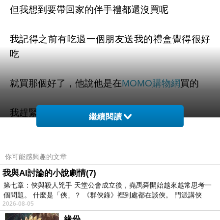
但我想到要帶回家的伴手禮都還沒買呢
我記得之前有吃過一個朋友送我的禮盒覺得很好
吃
就買那個好了，他說他是在
MOMO購物網
買的
我趕緊上MOMO搜尋一下
繼續閱讀
找到了就是這個
"【紅布朗】有機砂糖(500gX1袋)"
你可能感興趣的文章
光看照片我口水就快流下來了
我與AI討論的小說劇情(7)
第七章：俠與殺人兇手 天堂公會成立後，堯禹舜開始越來越常思考一
個問題。 什麼是「俠」？ 《群俠錄》裡到處都在談俠。 門派講俠
聽說
MOMO購物網
現在有很多東西都有5折起的
2026-08-05
優惠喔
緣份