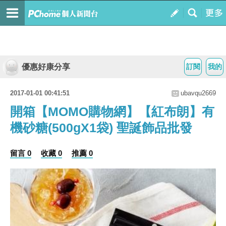
優惠好康分享
訂閱
我的
2017-01-01 00:41:51
ubavqu2669
開箱【MOMO購物網】【紅布朗】有
機砂糖(500gX1袋) 聖誕飾品批發
留言 0
收藏 0
推薦 0