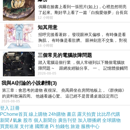
偶爾在臉書上看到一張照片(如上)，心裡忽然明亮
了起來。剛好早上看了一篇「白痴愛做夢」台長寫
我要趕快來選購了，不然晚了可能就沒了
12 小時前
的貼文，在回顧年輕時瘋狂愛上
知其用意
招呼完後看著妳， 發現眼神又偏移， 有時像是看
胸肌， 有時像是看肚臍。 眼神刻意不交集， 對視
16 小時前
視線不對齊， 讓我很難不
三個常見的電腦故障問題
踏入電腦這個行業 ，個人常碰到以下幾個電腦故
障問題 ~ 跟網友經驗分享。 一 、 記憶體接觸問
2026-08-05
題 : 記憶體即
我與AI討論的小說劇情(3)
第三章：會思考的遺物 夜很深。 堯禹舜坐在房間地板上，《群俠錄》
的資料散滿四周。 他越看越心驚。 這已經不是普通桌遊設定而已
2026-08-05
登入
註冊
PChome首頁
線上購物
24h購物
書店
露天拍賣
比比昂代購
新聞
/
氣象
股市
個人新聞台
廣告刊登
加入聯播網
全球購物
買賣租屋
支付連
國際連
Pi 拍錢包
旅遊
服務中心