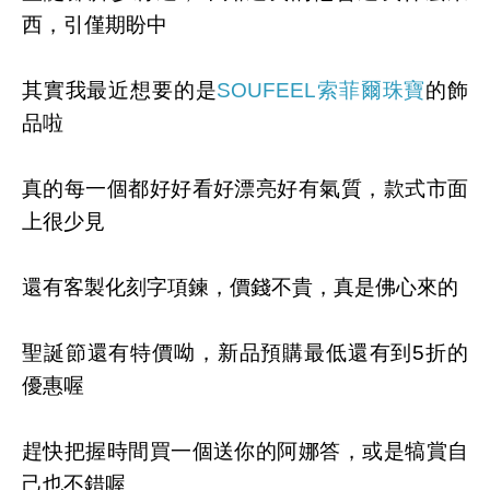
西，引僅期盼中
其實我最近想要的是
SOUFEEL索菲爾珠寶
的飾
品啦
真的每一個都好好看好漂亮好有氣質，款式市面
上很少見
還有客製化刻字項鍊，價錢不貴，真是佛心來的
聖誕節還有特價呦，新品預購最低還有到5折的
優惠喔
趕快把握時間買一個送你的阿娜答，或是犒賞自
己也不錯喔