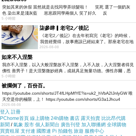
突如其來的休假 當然就是去找同學弄頭髮啦！ 笑死 選了一個奶灰
&uid2=&uid3=&uid4=&uid5=
色 染出來是淺灰藍 崽崽跟同學兩個人 笑了好久 反
5 小時前
純銀 雙子座 - XS1298F
柒參肆▎老宅2／後記
《老宅2／後記》在去年初寫完《老宅》的時候，
我曾經覺得，故事應該已經結束了。那座老宅在地
網址:
http://ibestfun.net/redirect.php?
2026-08-08
震中倒塌，七個人終於離開那片黑暗，
k=06dd1997cfbd00c9f69eaf2ebd8cf043&uid1=
如來不入涅槃
&uid2=&uid3=&uid4=&uid5=
我亦不入涅槃，以入大般涅槃故不入涅槃，入不入故，入大涅槃者得見
佛性 善男子！是大涅槃微妙經典，成就具足無量功德。佛性亦爾，悉
5 小時前
描述
:
被擱倒了，百份百。
https://youtube.com/shorts/JT4fLHpMfYE?is=uk2_hVbA2IJnlyGW 唯
天空是你的極限，上！ https://youtube.com/shorts/G3a1Jhcu4
SOUFEEL之所以受到人們的喜愛，最重要的原
2026-08-08
因就是每一個飾品都可以由自己去挑選搭配，任
登入
註冊
PChome首頁
意組合，選擇自己鍾愛的顏色和感覺，把一顆顆
線上購物
24h購物
書店
露天拍賣
比比昂代購
新聞
/
氣象
股市
個人新聞台
廣告刊登
加入聯播網
全球購物
珠子串搭起來，就成為屬於自己的精彩繽紛的首
買賣租屋
支付連
國際連
Pi 拍錢包
旅遊
服務中心