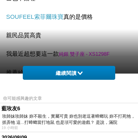
SOUFEEL索菲爾珠寶
真的是價格
親民品質高貴
我最近超想要這一款
純銀 雙子座 - XS1298F
推薦給妳喔
純銀 雙子座 - XS1298F
繼續閱讀
你可能感興趣的文章
藍玫友6
純銀 雙子座 - XS1298F
玫師妹玫師妹 妳不殺生，實屬可貴 妳也別老逗著蟑螂玩 妳不打死牠，
抓弄牠 這...打蟑螂當打地鼠 也是項可愛的遊戲？ 是說，滿院
網址:
http://ibestfun.net/redirect.php?
19 小時前
2026/08/09
k=06dd1997cfbd00c9f69eaf2ebd8cf043&uid1=