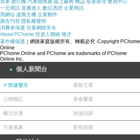
飾！自由組合搭配的DIY模式和低廉的價格是我
買車
旅行團
汽車險推薦
線上麻將
雜誌
星座命理
會員中心
一元簡訊
直播達人
數位憑證
企業簡訊
們的特色。您可以根據自己的喜好，隨心組裝出
買網址
虛擬主機
企業郵件
一條與眾不同SOUFEEL手鍊。用26個字母可以
廣告刊登
隱私權聲明
消費者保護
兒童網路安全
拼出自己的名字或者喜歡的英文縮寫，用金屬的
About PChome
投資人聯絡
徵才
Charms可以組合出華麗的古典風格手鍊， 隨您
著作權保護
｜網路家庭版權所有、轉載必究
‧Copyright PChome
組合，多一點自由的嘗試，透過想像力，將各種
Online
PChome Online and PChome are trademarks of PChome
不同類型的珠子組合在一起，設計出屬於自己的
Online Inc.
飾品。
個人新聞台
首飾
,
首飾品牌
,
項鍊
,
項鍊品牌
,
項鍊飾品
,
項鍊訂
快速發文
最新文章
做
,
項鍊收納
,
項鍊鍊子
,
項鍊繩
,
項鍊英文
,
項鍊品牌
心情雜記
美食饗宴
推薦
,
手環
,
手環手鍊
,
手環品牌
,
手環品牌推薦
,
手
鍊
,
手鍊品牌
,
手鍊品牌推薦
,
手鍊串珠
,
手鍊購物
,
耳
藝文欣賞
旅遊玩家
環
,
耳環品牌
,
耳環品牌推薦
,
女生耳環品牌
,
女生耳
社會萬象
影視娛樂
環品牌推薦
,
耳針
,
耳針耳環
,
耳針式耳環
,
戒指
,
戒指