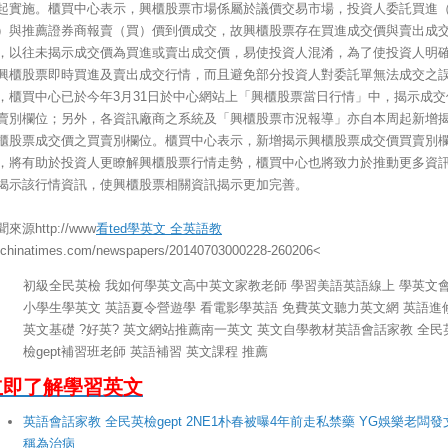
起實施。櫃買中心表示，興櫃股票市場係屬於議價交易市場，投資人委託買進
）與推薦證券商報賣（買）價到價成交，故興櫃股票存在買進成交價與賣出成
，以往未揭示成交價為買進或賣出成交價，易使投資人混淆，為了使投資人明
興櫃股票即時買進及賣出成交行情，而且避免部分投資人對委託單無法成交之
，櫃買中心已於今年3月31日於中心網站上「興櫃股票當日行情」中，揭示成交
賣別欄位；另外，各資訊廠商之系統及「興櫃股票市況報導」亦自本周起新增
櫃股票成交價之買賣別欄位。櫃買中心表示，新增揭示興櫃股票成交價買賣別
，將有助於投資人更瞭解興櫃股票行情走勢，櫃買中心也將致力於推動更多資
揭示該行情資訊，使興櫃股票相關資訊揭示更加完善。
來源http://www
看ted學英文 全英語教
.chinatimes.com/newspapers/20140703000228-260206<
初級全民英檢 我如何學英文高中英文家教老師 學習美語英語線上 學英文
小學生學英文 英語夏令營遊學 看電影學英語 免費英文聽力英文網 英語進
英文基礎 ?好英? 英文網站推薦南一英文 英文自學教材英語會話家教 全民
檢gept補習班老師 英語補習 英文課程 推薦
立即了解學習英文
英語會話家教 全民英檢gept 2NE1朴春被曝4年前走私禁藥 YG娛樂老闆發
稱為治病