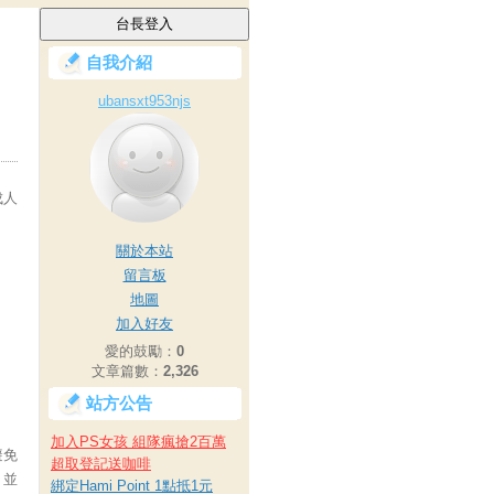
自我介紹
ubansxt953njs
成人
關於本站
留言板
地圖
加入好友
愛的鼓勵：
0
文章篇數：
2,326
站方公告
加入PS女孩 組隊瘋搶2百萬
避免
超取登記送咖啡
，並
綁定Hami Point 1點抵1元