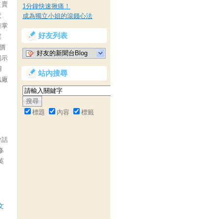
（賣
1分鐘快速揪痛！
交
成為獨立小姐的滾錢心法
確掌
好友列表
誤
價
好友的新聞台Blog
揭示
欄
站內搜尋
訊廠
標題
內容
標籤
會話
修
英
文