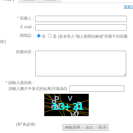
我要
* 回應人：
E-mail：
悄悄話：
否
是 (若未登入"個人新聞台帳號"則看不到回覆
唷!)
回應內容：
* 請輸入識別碼：
請輸入圖片中算式的結果(可能為0)
(有*為必填)