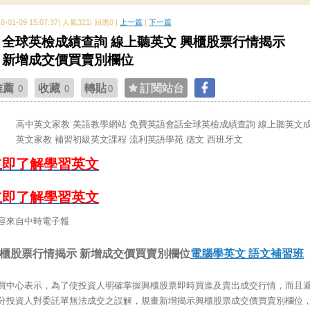
16-01-09 15:07:37| 人氣321| 回應0 |
上一篇
|
下一篇
全球英檢成績查詢 線上聽英文 興櫃股票行情揭示
新增成交價買賣別欄位
推薦
收藏
轉貼
訂閱站台
0
0
0
高中英文家教 美語教學網站 免費英語會話全球英檢成績查詢 線上聽英文
英文家教 補習初級英文課程 流利英語學苑 德文 西班牙文
立即了解學習英文
立即了解學習英文
容來自中時電子報
櫃股票行情揭示 新增成交價買賣別欄位
電腦學英文 語文補習班
買中心表示，為了使投資人明確掌握興櫃股票即時買進及賣出成交行情，而且
分投資人對委託單無法成交之誤解，規畫新增揭示興櫃股票成交價買賣別欄位