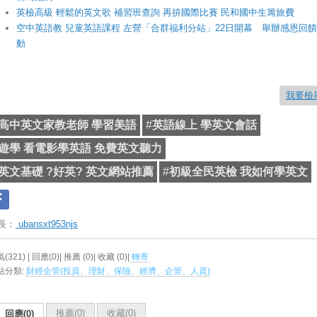
英檢高級 輕鬆的英文歌 補習班查詢 再拚國際比賽 民和國中生籌旅費
空中英語教 兒童英語課程 左營「合群福利分站」22日開幕 舉辦感恩回
動
我要檢
高中英文家教老師 學習美語
#
英語線上 學英文會話
遊學 看電影學英語 免費英文聽力
英文基礎 ?好英? 英文網站推薦
#
初級全民英檢 我如何學英文
長：
ubansxt953njs
(321) | 回應(0)| 推薦 (
0
)| 收藏 (
0
)|
轉寄
站分類:
財經企管(投資、理財、保險、經濟、企管、人資)
推薦(
0
)
收藏(
0
)
回應(0)