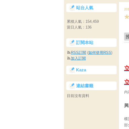
站台人氣
20
累積人氣：
154,459
當日人氣：
136
訂閱本站
RSS訂閱
(
如何使用RSS
)
加入訂閱
Kaza
連結書籤
內
目前沒有資料
興
櫃
部