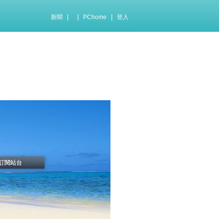
|
|
|
新聞
PChome
登入
訂閱站台