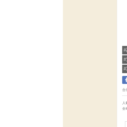
#
#
#
台
人氣
全