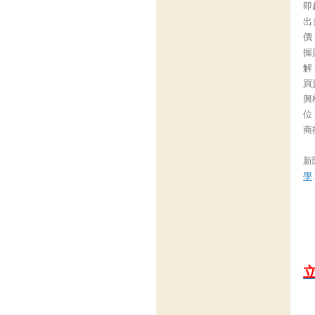
即
出
價
握
解
買
興
位
商
新聞
學