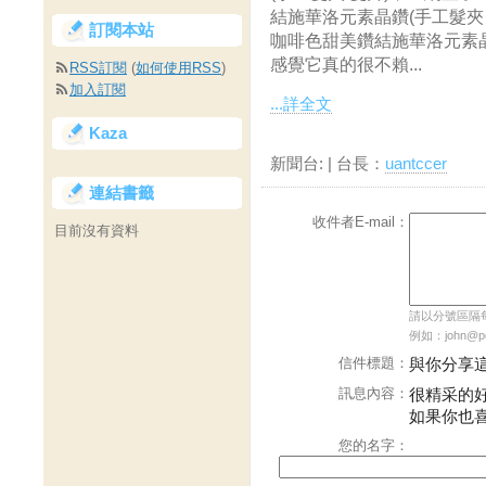
結施華洛元素晶鑽(手工髮夾 
訂閱本站
咖啡色甜美鑽結施華洛元素晶
感覺它真的很不賴...
RSS訂閱
(
如何使用RSS
)
加入訂閱
...詳全文
Kaza
新聞台:
| 台長：
uantccer
連結書籤
收件者E-mail：
目前沒有資料
請以分號區隔每個
例如：john@pch
信件標題：
與你分享
訊息內容：
很精采的
如果你也
您的名字：