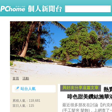
首頁
活動
與好友分享這篇文章
站台人氣
熱
啡色甜美鑽結施華洛
累積人氣：
118,681
最近很多朋友在討論【約克
當日人氣：
115
(手工髮夾 髮飾)，上網查