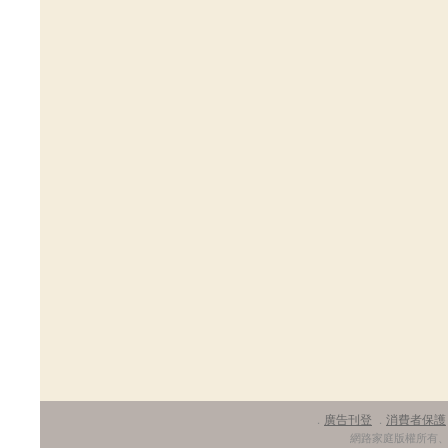
廣告刊登
消費者保護
．
．
網路家庭版權所有、轉載必究