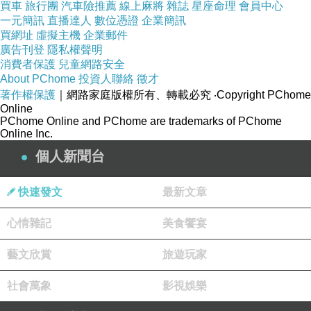
買車
旅行團
汽車險推薦
線上麻將
雜誌
星座命理
會員中心
商品
一元簡訊
直播達人
數位憑證
企業簡訊
買網址
虛擬主機
企業郵件
廣告刊登
隱私權聲明
消費者保護
兒童網路安全
About PChome
投資人聯絡
徵才
著作權保護
｜網路家庭版權所有、轉載必究
‧Copyright PChome
Online
PChome Online and PChome are trademarks of PChome
Online Inc.
個人新聞台
快速發文
最新文章
心情雜記
美食饗宴
藝文欣賞
旅遊玩家
社會萬象
影視娛樂