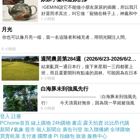
↑GEMINI說它不能做小朋友尿尿的插圖，所以我只
好退而求其次，叫它做「寵物在椅子上，神龕和中
7 小時前
年人臉孔」的畫了。 六月底
月光
=>點此取得優惠<=
你也可以像月亮一樣，當一名追隨者和補充者，用弱光關注人間。
8 小時前
週間農居第284週（2026/6/23-2026/6/24) 夏至 金黃稻浪洋溢豐收喜悅
結束亂買一通日本行，接下來星期一三四都要上
班，而且還要開到有點遠的員林。可能因為在日本
6 小時前
花不少錢，星期一出門上班時，心裡沒有一
白海豚未到強風先行
【TIME ART】靜音機芯三聯式時鐘 無框畫鐘 二畫一鐘掛鐘
----------------------------------- 〈白海豚未到強風先
30*30*2.5cmS3-462
行〉 今天清晨好無奈，因為我一早就被強風
8 小時前
登入
註冊
PChome首頁
線上購物
24h購物
書店
露天拍賣
比比昂代購
新聞
/
氣象
股市
個人新聞台
廣告刊登
加入聯播網
全球購物
現代創意時尚無框畫鐘.無框畫.圖案豐富多樣.佈置您的愛家.與臥室首選
買賣租屋
支付連
國際連
Pi 拍錢包
旅遊
服務中心