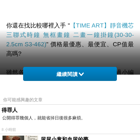
你還在找比較哪裡入手 "
【TIME ART】靜音機芯
三聯式時鐘 無框畫鐘 二畫一鐘掛鐘(30-30-
2.5cm S3-462)
" 價格最優惠、最便宜、CP值最
高嗎?
雖然各大網路購物通路大多有在販賣，不過小編
繼續閱讀
還是到奇摩和google搜尋查看一些評價、文章、
YOUTUBE、直播、開箱文 等相關訊息後。
你可能感興趣的文章
幫您整理出來在
momo購物網
最划算啦。
得罪人
公開得罪幾個人，就能省掉日後很多麻煩。
有需要的網友們可以點擊下面按鈕即可獲得最新
8 小時前
的優惠折扣喔！
尿尿小童和血尿的夢