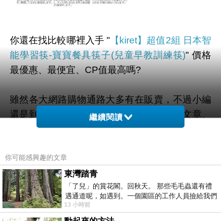
你還在找比較哪裡入手 "
【kiret】超值2組 日本智
能學習筷-寶寶餐具筷子(兒童早教訓練筷)
" 價格
最優惠、最便宜、CP值最高嗎?
雖然各大網路購物通路大多有在販賣，不過小編
還是到奇摩和google搜尋查看一些評價、文章、
繼續閱讀
YOUTUBE、直播、開箱文 等相關訊息後。
你可能感興趣的文章
幫您整理出來在
momo購物網
最划算啦。
東灣踏青
「了兒」的賞花閣。回秋天。 那些毛毛蟲還有禮
有需要的網友們可以點擊下面按鈕即可獲得最新
遇通道呢，如遇到。一個園區的工作人員撿給我們
的優惠折扣喔！
13 小時前
細賞。