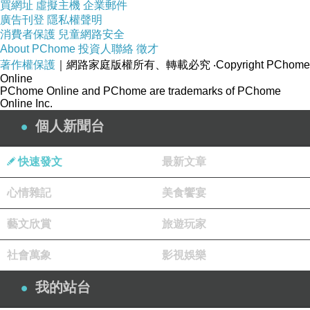
買網址
虛擬主機
企業郵件
廣告刊登
隱私權聲明
消費者保護
兒童網路安全
零件可拆 好清洗好衛生
About PChome
投資人聯絡
徵才
著作權保護
｜網路家庭版權所有、轉載必究
‧Copyright PChome
Online
學會以後 可當普通筷子
PChome Online and PChome are trademarks of PChome
Online Inc.
個人新聞台
訓練肌肉 培養協調力集中力
快速發文
最新文章
正確握拿 有助矯正寫字姿勢
心情雜記
美食饗宴
藝文欣賞
旅遊玩家
社會萬象
影視娛樂
我的站台