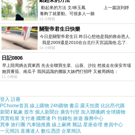
動起來的方法
動起來的方法 文/林玉鳳 上一篇說到靜
養夠了就要動。可很多人一聽
14 小時前
=>點此取得優惠<=
關聖帝君生日快樂
今日是關聖帝君生日.昨日心想他是我的救命恩人.
我是2009還是2010在台北行天宮認識他.忘了.
14 小時前
一個奇摩交友的網友學
日記0806
早上陪周媽去買東西 先去全聯買生菜、山葵、沙拉 然後走在保安市場
她買番茄、南瓜子 我與認識的攤販大姊們打招呼 又被周媽唸：
11 小時前
【超值2組】Kiret 日本智能學習筷-寶寶餐具筷子
登入
註冊
PChome首頁
線上購物
24h購物
書店
露天拍賣
比比昂代購
新聞
/
氣象
股市
個人新聞台
廣告刊登
加入聯播網
全球購物
學習筷 訓練筷 練習筷 智能學習 正確使用筷子
買賣租屋
支付連
國際連
Pi 拍錢包
旅遊
服務中心
買車
旅行團
汽車險推薦
線上麻將
雜誌
星座命理
會員中心
一元簡訊
直播達人
數位憑證
企業簡訊
人性設計 筷頭扁平 寶寶使用 兼顧安全