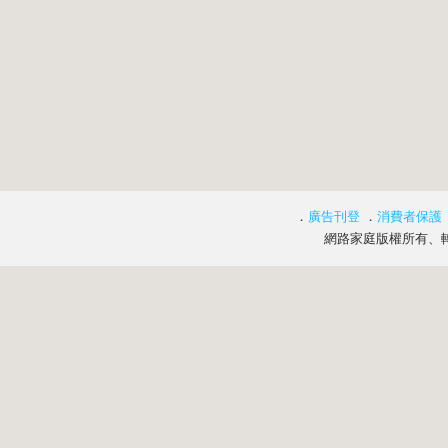
．
廣告刊登
．
消費者保護
網路家庭版權所有、轉載必究 