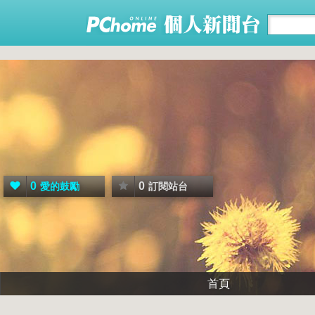
0
0
愛的鼓勵
訂閱站台
首頁