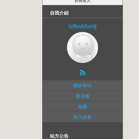
自我介紹
tzflvvb5vntj
關於本站
留言板
地圖
加入好友
站方公告