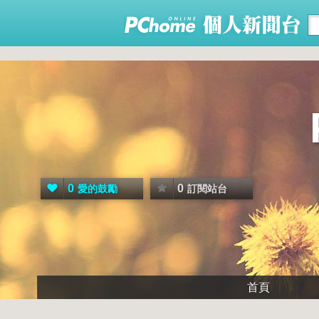
0
0
愛的鼓勵
訂閱站台
首頁