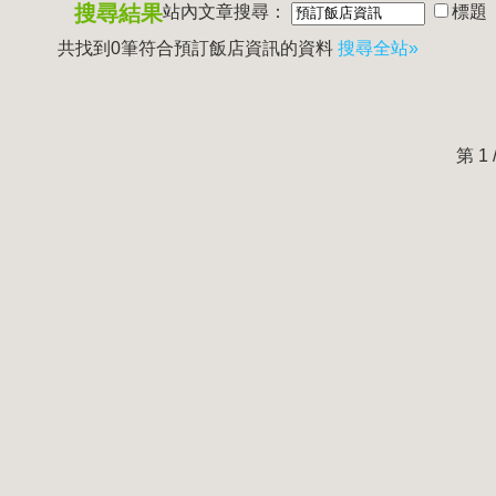
搜尋結果
站內文章搜尋：
標題
共找到0筆符合
預訂飯店資訊
的資料
搜尋全站»
第 1