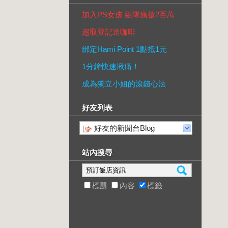
加入PS女孩 組隊瘋搶2百萬
超取登記送咖啡
綁定Hami Point 1點抵1元
1分鐘快速揪痛！
成為獨立小姐的滾錢心法
好友列表
好友的新聞台Blog
站內搜尋
標題
內容
標籤