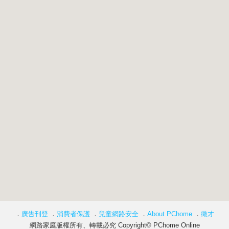
．
廣告刊登
．
消費者保護
．
兒童網路安全
．
About PChome
．
徵才
網路家庭版權所有、轉載必究 Copyright© PChome Online