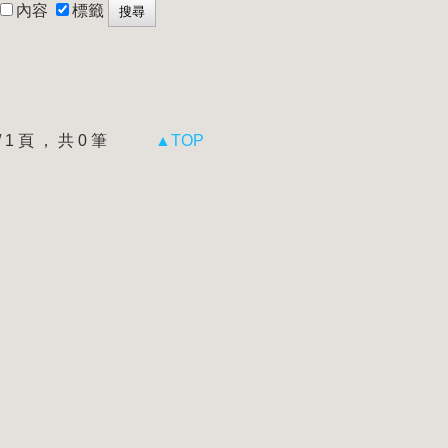
內容
標籤
 / 1 頁 ， 共 0 筆
▲TOP