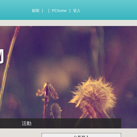
|
|
|
新聞
PChome
登入
物
活動