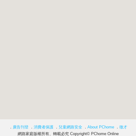
．
廣告刊登
．
消費者保護
．
兒童網路安全
．
About PChome
．
徵才
網路家庭版權所有、轉載必究 Copyright© PChome Online