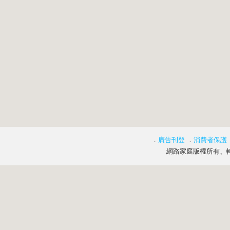
．
廣告刊登
．
消費者保護
網路家庭版權所有、轉載必究 