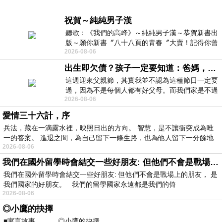
祝賀～純純男子漢
聽歌：《我們的高峰》～純純男子漢～恭賀新書出
版～願你新書〞八十八頁的青春〞大賣！記得你曾
2026-08-06
經在我的版留言…「好讚的圖^^感覺大家
出生即欠債？孩子一定要知道：爸媽，其實我不欠你們
這週迎來父親節，其實我並不認為這種節日一定要
過，因為不是每個人都有好父母。而我們家是不過
2026-08-06
節的，平時也沒什麼儀式感，生活趨近冷
愛情三十六計，序
兵法，藏在一滴露水裡，映照日出的方向。 智慧，是不讓衝突成為唯
一的答案。 進退之間，為自己留下一條生路，也為他人留下一分餘地
2026-08-06
我們在國外留學時會結交一些好朋友: 但他們不會是戰場上的朋友
我們在國外留學時會結交一些好朋友: 但他們不會是戰場上的朋友， 是
我們國家的好朋友。 我們的留學國家永遠都是我們的倚
2026-08-06
◎小鷹的抉擇
■寓言故事 ◎小鷹的抉擇