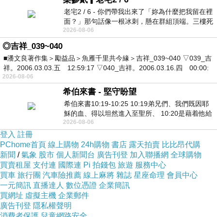
老宅2 / 6 - 你們帶我出來了「妳為什麼把我留在裡
面？」那句話像一根冰刺，懸在群組頂端。三樓死
2026-08-06
死盯著照片裡的人。那個人確實站在
◎吉祥_039~040
■潘文良著作集＞勵益品＞魚雁千里共今緣＞吉祥_039~040 ▽039_吉
祥。2006.03.03.五 12:59:17 ▽040_吉祥。2006.03.16.四 00:00:
2026-08-06
希伯來書 - 堅守盼望
希伯來書10:19-10:25 10:19弟兄們、我們既因耶
穌的血、得以坦然進入至聖所、 10:20是藉着他給
2026-08-06
我們開了一條又新又活的路從幔子經過
登入
註冊
PChome首頁
線上購物
24h購物
書店
露天拍賣
比比昂代購
新聞
/
氣象
股市
個人新聞台
廣告刊登
加入聯播網
全球購物
買賣租屋
支付連
國際連
Pi 拍錢包
旅遊
服務中心
買車
旅行團
汽車險推薦
線上麻將
雜誌
星座命理
會員中心
一元簡訊
直播達人
數位憑證
企業簡訊
買網址
虛擬主機
企業郵件
廣告刊登
隱私權聲明
消費者保護
兒童網路安全