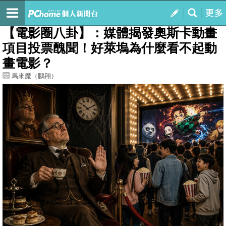
我的
最新文章
【電影圈八卦】：媒體揭發奧斯卡動畫
項目投票醜聞！好萊塢為什麼看不起動
畫電影？
馬來魔（鵬翔）