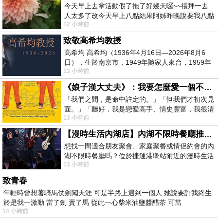
今天早上去拿活動假了拖了好幾天囉~~禮拜一去
人太多了改今天早上八點結果阿姊昨晚說要我八點
12 小時前
去西螺農會~回到莿桐都8點半多了
致敬高希均教授
高希均 高希均（1936年4月16日—2026年8月6
日），生於南京市，1949年隨家人來台，1959年
13 小時前
赴美深造並取得經濟發展博士學位。曾任
《娘子漢大丈夫》：我要怎麼愛一個不存在的人？
「我們之間，是命中註定的。」「但我們才初次見
面。」「聽好，我是戀愛高手、情史豐富，我很清
13 小時前
楚這種感覺，你我之間的那種感覺，現
【漫時生活內湖店】內湖不限時餐廳推薦｜捷運港墘站美食，聚餐、約會、家庭聚會首選，正餐甜點一次滿足
想找一間適合朋友聚會、家庭聚餐或情侶約會的內
湖不限時餐廳嗎？位於捷運港墘站附近的漫時生活
13 小時前
內湖店，從捷運站步行約4分鐘即可抵
致青春
年輕時曾想著騎馬仗劍闖天涯 可是半路上遇到一個人 她說要許我終生
於是我一激動 當了劍 賣了馬 從此一心柴米油鹽醬醋茶 可當
14 小時前