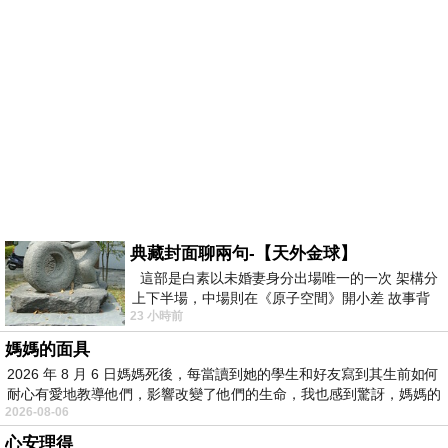
典藏封面聊兩句-【天外金球】
這部是白素以未婚妻身分出場唯一的一次 架構分
上下半場，中場則在《原子空間》開小差 故事背
23 小時前
景影射西藏境外流亡 地下組織
媽媽的面具
2026 年 8 月 6 日媽媽死後，每當讀到她的學生和好友寫到其生前如何
耐心有愛地教導他們，影響改變了他們的生命，我也感到驚訝，媽媽的
2026-08-06
心安理得