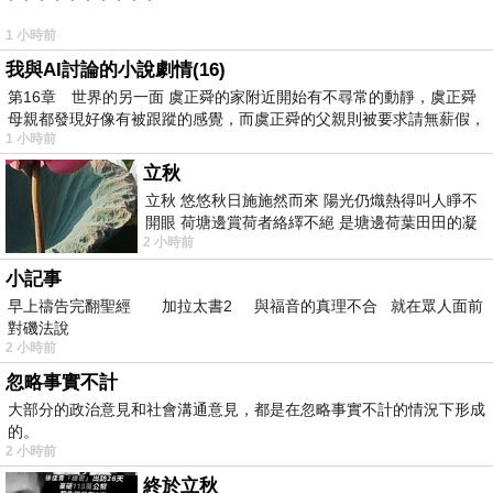
1 小時前
我與AI討論的小說劇情(16)
第16章 世界的另一面 虞正舜的家附近開始有不尋常的動靜，虞正舜
母親都發現好像有被跟蹤的感覺，而虞正舜的父親則被要求請無薪假，
1 小時前
立秋
立秋 悠悠秋日施施然而來 陽光仍熾熱得叫人睜不
開眼 荷塘邊賞荷者絡繹不絕 是塘邊荷葉田田的凝
2 小時前
望 風中飄逸的是映日荷花別樣紅
小記事
早上禱告完翻聖經 加拉太書2 與福音的真理不合 就在眾人面前
對磯法說
2 小時前
忽略事實不計
大部分的政治意見和社會溝通意見，都是在忽略事實不計的情況下形成
的。
2 小時前
終於立秋