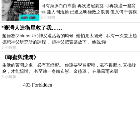
可有海豚白白靠攏 再次遙迢氣旋 可再饒過一遍窮
弱 雖人間活動 已達文明極致之浪費 但又何干質樸
2 小時前
者 只能白白陪葬
*臺灣人造衛星救了我……
趙德恕(Zoldos Ur.)神父還活著的時候: 他怕見太陽光 我有一次去上趙
德恕神父研究所的課程， 趙神父把窗簾放下， 他說:陽
3 小時前
《蜂蜜與漣漪》
生活的苦悶之處，必有其蜂蜜。 你說要學習蜜獾，毫不畏懼地 直搗蜂
窩，才能親嚐。 甚至練一身鐵布衫、金鐘罩， 在暴風雨來襲
3 小時前