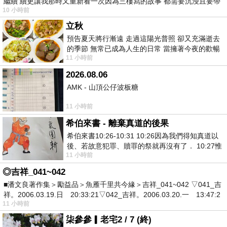
繼續 續更讓我那時又重新看一次因為三樓寫的故事 都需要沉浸且要帶
10 小時前
有
立秋
預告夏天將行漸遠 走過這陽光普照 卻又充滿逝去
的季節 無常已成為人生的日常 當擁著今夜的歡暢
11 小時前
舒心 轉眼驟成昨日 而明晨 太陽
2026.08.06
AMK - 山頂公仔波板糖
11 小時前
希伯來書 - 離棄真道的後果
希伯來書10:26-10:31 10:26因為我們得知真道以
後、若故意犯罪、贖罪的祭就再沒有了． 10:27惟
11 小時前
有戰懼等候審判和那燒滅眾敵人的烈火
◎吉祥_041~042
■潘文良著作集＞勵益品＞魚雁千里共今緣＞吉祥_041~042 ▽041_吉
祥。2006.03.19.日 20:33:21▽042_吉祥。2006.03.20.一 13:47:2
11 小時前
柒參參▎老宅2 / 7 (終)