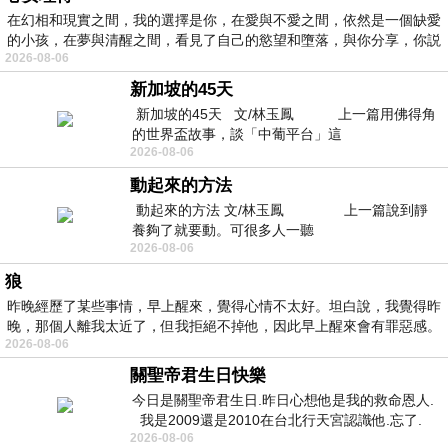
在幻相和現實之間，我的選擇是你，在愛與不愛之間，依然是一個缺愛
的小孩，在夢與清醒之間，看見了自己的慾望和墮落，與你分享，你説
2026-08-06
新加坡的45天
新加坡的45天 文/林玉鳳 上一篇用佛得角
的世界盃故事，談「中葡平台」這
2026-08-06
動起來的方法
動起來的方法 文/林玉鳳 上一篇說到靜
養夠了就要動。可很多人一聽
2026-08-06
狼
昨晚經歷了某些事情，早上醒來，覺得心情不太好。坦白說，我覺得昨
晚，那個人離我太近了，但我拒絕不掉他，因此早上醒來會有罪惡感。
2026-08-06
關聖帝君生日快樂
今日是關聖帝君生日.昨日心想他是我的救命恩人.
我是2009還是2010在台北行天宮認識他.忘了.
2026-08-06
一個奇摩交友的網友學