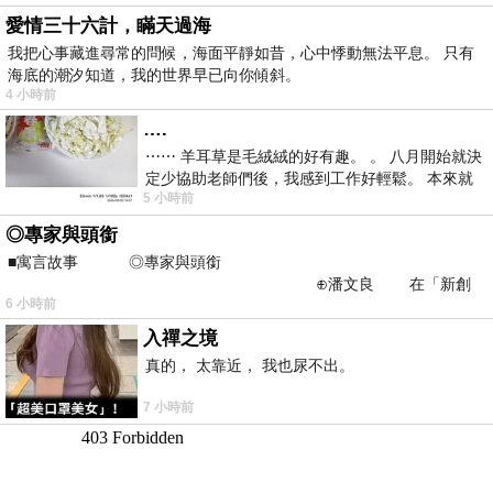
愛情三十六計，瞞天過海
我把心事藏進尋常的問候，海面平靜如昔，心中悸動無法平息。 只有
海底的潮汐知道，我的世界早已向你傾斜。
4 小時前
….
⋯⋯ 羊耳草是毛絨絨的好有趣。 。 八月開始就決
定少協助老師們後，我感到工作好輕鬆。 本來就
5 小時前
不是我的工作啊。 真
◎專家與頭銜
■寓言故事 ◎專家與頭銜
⊕潘文良 在「新創
6 小時前
之谷」裡——
入禪之境
真的， 太靠近， 我也尿不出。
7 小時前