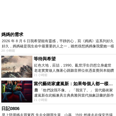
媽媽的需求
2026 年 8 月 6 日我希望能有靈感，平靜的心，寫《媽媽》這系列好久
好久，媽媽確是我生命中最重要的人之一，雖然很想媽媽像我愛她一樣
20 小時前
等待與希望
紅色大地，莊喆，1990。亂世浮生仍想立身處世
老老實實做人撫著心跳聽音辨位依憑直覺與本能鑽
21 小時前
向裂隙的亮處探索另一個心聲另一個共鳴的
當代藝術家盧嵐新：如果每個人都一樣，這世界該有多無聊？
🏛️ 「他們說我不像。」「我笑了。」 當代藝術家
盧嵐新在此幅兼具古典典雅與當代抽象語彙的新作
21 小時前
中，以沈靜的藍色空間為背景，描繪了
日記0806
早上陪周媽去買東西 先去全聯買生菜、山葵、沙拉 然後走在保安市場