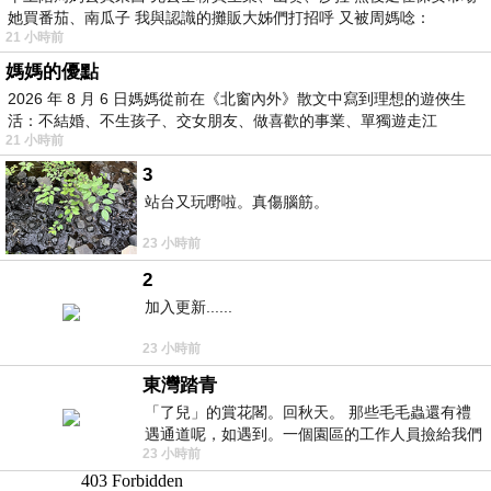
她買番茄、南瓜子 我與認識的攤販大姊們打招呼 又被周媽唸：
21 小時前
媽媽的優點
2026 年 8 月 6 日媽媽從前在《北窗內外》散文中寫到理想的遊俠生
活：不結婚、不生孩子、交女朋友、做喜歡的事業、單獨遊走江
21 小時前
湖⋯⋯，
3
站台又玩嘢啦。真傷腦筋。
23 小時前
2
加入更新......
23 小時前
東灣踏青
「了兒」的賞花閣。回秋天。 那些毛毛蟲還有禮
遇通道呢，如遇到。一個園區的工作人員撿給我們
23 小時前
細賞。