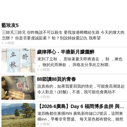
藍玫友5
三師兄三師兄 你昨晚說不可以殺生 要我放過蟑螂給生路 今天的燉大肉
怎辦？ 你是否要虔誠茹素？ 蛤？別說師妹愛記仇 我希望
3 小時前
歲律禪心 - 半塘新月朦朧醉
來到了立秋 ， 意味著夏天即將過去 ， 秋 ，揪也
， 物於此而揪歛 ， 與格友分享此立秋聯。
3 小時前
88節讀88頁的青春
說真格的，如果我要寫我的情史，可能會高潮迭起
令人歎息！(好酸)，不過，我可能也會萬劫不
3 小時前
復...，每天跪鍵盤還是被判了花心的罪
【2026-6廣島】Day 6 福岡博多血拼 與機場接送少年司機深夜對談
連四晚都住東橫INN 廣島新幹線口2號店，這間東
橫inn，早餐非常豐盛。 每天菜色都有變化，雖然
4 小時前
看到工作人員拿出料理包加熱，但