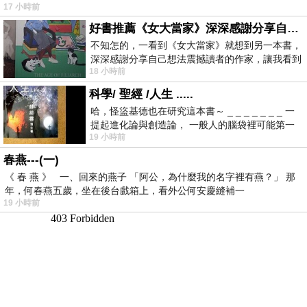
17 小時前
好書推薦《女大當家》深深感謝分享自己想法震撼讀者的作家，讓我看到不同樣貌的家庭！
不知怎的，一看到《女大當家》就想到另一本書，
深深感謝分享自己想法震撼讀者的作家，讓我看到
18 小時前
不同樣貌的家庭！ 《女大
科學/ 聖經 /人生 .....
哈，怪盜基德也在研究這本書～ _ _ _ _ _ _ _ 一
提起進化論與創造論， 一般人的腦袋裡可能第一
19 小時前
時間就有「 進化論很科
春燕---(一)
《 春 燕 》 一、回來的燕子 「阿公，為什麼我的名字裡有燕？」 那
年，何春燕五歲，坐在後台戲箱上，看外公何安慶縫補一
19 小時前