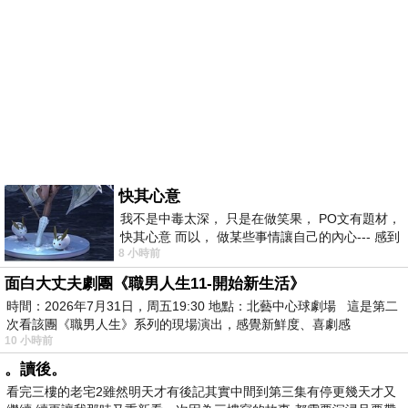
快其心意
我不是中毒太深， 只是在做笑果， PO文有題材，
快其心意 而以， 做某些事情讓自己的內心--- 感到
8 小時前
愉快。
面白大丈夫劇團《職男人生11-開始新生活》
時間：2026年7月31日，周五19:30 地點：北藝中心球劇場 這是第二
次看該團《職男人生》系列的現場演出，感覺新鮮度、喜劇感
10 小時前
。讀後。
看完三樓的老宅2雖然明天才有後記其實中間到第三集有停更幾天才又