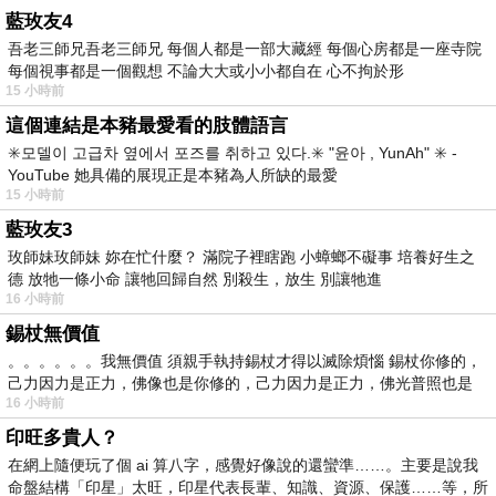
藍玫友4
吾老三師兄吾老三師兄 每個人都是一部大藏經 每個心房都是一座寺院
每個視事都是一個觀想 不論大大或小小都自在 心不拘於形
15 小時前
這個連結是本豬最愛看的肢體語言
✳️모델이 고급차 옆에서 포즈를 취하고 있다.✳️ "윤아 , YunAh" ✳️ -
YouTube 她具備的展現正是本豬為人所缺的最愛
15 小時前
藍玫友3
玫師妹玫師妹 妳在忙什麼？ 滿院子裡瞎跑 小蟑螂不礙事 培養好生之
德 放牠一條小命 讓牠回歸自然 別殺生，放生 別讓牠進
16 小時前
錫杖無價值
。。。。。。我無價值 須親手執持錫杖才得以滅除煩惱 錫杖你修的，
己力因力是正力，佛像也是你修的，己力因力是正力，佛光普照也是
16 小時前
印旺多貴人？
在網上隨便玩了個 ai 算八字，感覺好像說的還蠻準……。主要是說我
命盤結構「印星」太旺，印星代表長輩、知識、資源、保護……等，所