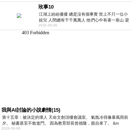
玫事10
江湖上紛紛擾擾 總是沒有個事實 世上不只一位小
娃兒 人間總有千千萬萬人 他們心中有著一座山 梁
2026-08-06
山佛山泰華衡恆嵩 一山之高
我與AI討論的小說劇情(15)
第十五章：被決定的壞人 天命文創頂樓會議室。 氣氛冷得像暴風雨前
夕。 秘書甚至不敢進門。 因為教育部長曾德隆，親自來了。 &m
2026-08-06