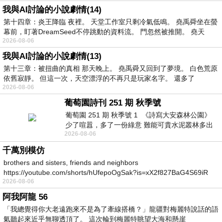
我與AI討論的小說劇情(14)
第十四章：炎王降臨 夜裡。 天堂工作室只剩冷氣低鳴。 堯禹舜坐在螢
幕前，盯著DreamSeed不停跳動的資料流。 門忽然被推開。 堯天
2026-08-06
我與AI討論的小說劇情(13)
第十三章：被扭曲的真相 那天晚上。 堯禹舜又回到了夢境。 白色荒原
依舊寂靜。 但這一次，天空漂浮的不再只是玩家名字。 還多了
2026-08-06
葡萄園詩刊 251 期 秋季號
葡萄園 251 期 秋季號 1 《詩寫大安森林公園》
少了喧囂，多了一份綠意 難能可貴水泥叢林多出
2026-08-06
一
千萬別模仿
brothers and sisters, friends and neighbors
https://youtube.com/shorts/hUfepoOgSak?is=xX2f827BaG4S69iR
2026-08-06
https
阿我阿龍 56
「我總覺得你大老遠跑來不是為了牽線搭橋？」龍疆對梅麗特說話的語
氣聽起來近乎無聊透頂了。 這次輪到梅麗特眺望大海和懸崖