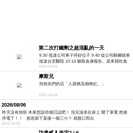
第二次打鐵劑之超混亂的一天
9:30 抵達公司車子停好位子 9:40 從公司騎腳踏車
抵達台安醫院 10:10 聽取血液報告。原來我吃進
2026-08-06
去的 B12 彌可保並非沒有吸收而是超
摩斯兄
預祝你們的店「人面桃花相映紅。」
2026-08-06
2026/08/06
昨天沒有加班 本來想說些個日誌吧！ 洗完澡坐在床上 開了筆電 然後
停電了！！ 崽崽當下直接一個三小？ 就脫口而出
2026-08-06
柒參貳▎老宅2 / 6