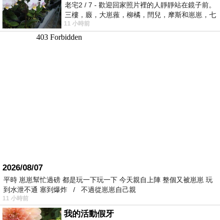
老宅2 / 7 - 歡迎回家照片裡的人靜靜站在鏡子前。
三樓，廄，大崽蕥，柳橘，閆兒，摩斯和崽崽，七
11 小時前
個人整整齊齊地站在鏡框之外，如同
2026/08/07
平時 崽崽幫忙過磅 都是玩一下玩一下 今天親自上陣 整個又被崽崽 玩
到水泄不通 塞到爆炸 / 不過從崽崽自己親
11 小時前
我的活動假牙