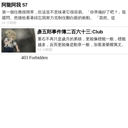
阿龍阿我 57
第一個任務很簡單，但這並不意味著它很容易。「你準備好了吧？」龍
疆問。然後他看著緋忘我努力克制住翻白眼的衝動。 「當然。從
14 小時前
彥五郎事件簿二百六十三:Club
重石不再只是歲月的累積，更能像標籤一般，標籤
越多，反而更能像是勳章一般，加冕著榮耀萬丈。
14 小時前
習慣一如縱容，成了再難輕輕放下的罪證