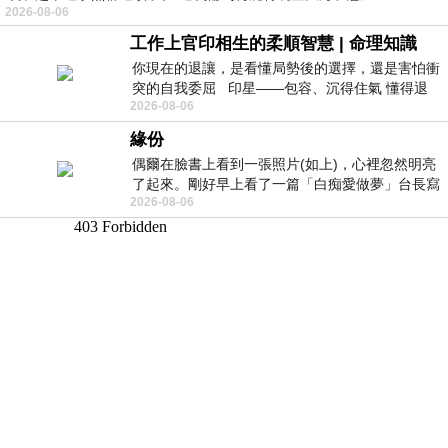
2026-08-06
工作上官印相生的柔順智慧 | 命理知識
你現在的退讓，是看懂局勢後的選擇，還是害怕衝
突的自我委屈 印星——包容、沉得住氣 懂得退
2026-08-06
一步觀察，不會
緣份
偶爾在臉書上看到一張照片(如上)，心裡忽然明亮
了起來。剛好早上看了一篇「白痴愛做夢」台長寫
2026-08-06
的貼文，在回顧年輕時瘋狂愛上