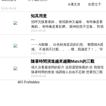
⊕潘文良 在壁立千
2026-08-06
仞的懸崖上，有一座遮天蔽
知其用意
招呼完後看著妳， 發現眼神又偏移， 有時像是看
胸肌， 有時像是看肚臍。 眼神刻意不交集， 對視
2026-08-06
視線不對齊， 讓我很難不
…
⋯⋯ Ai製圖 。 白色秋海棠花的幻形。 整體很Ai質
感。 不過我不討厭。 。 ... 嗯，我滿意了！ 。 🐻
2026-08-06
昨中
隨著時間演進越來越難Match的三觀
很久沒看葳老闆的影片 這部還蠻推薦的 但 我發現
隨著時間的推進 強調個人自由不忍耐 想要找三觀
2026-08-06
接近的不要說對象 連朋友都超